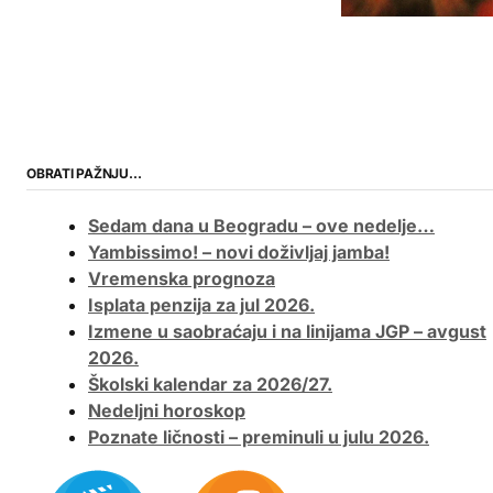
OBRATI PAŽNJU…
Sedam dana u Beogradu – ove nedelje…
Yambissimo! – novi doživljaj jamba!
Vremenska prognoza
Isplata penzija za jul 2026.
Izmene u saobraćaju i na linijama JGP – avgust
2026.
Školski kalendar za 2026/27.
Nedeljni horoskop
Poznate ličnosti – preminuli u julu 2026.