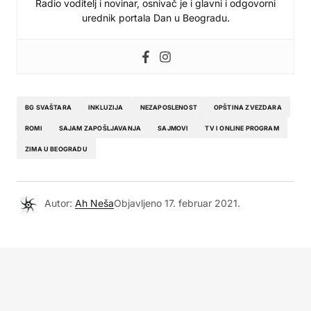
Radio voditelj i novinar, osnivač je i glavni i odgovorni
urednik portala Dan u Beogradu.
BG SVAŠTARA
INKLUZIJA
NEZAPOSLENOST
OPŠTINA ZVEZDARA
ROMI
SAJAM ZAPOŠLJAVANJA
SAJMOVI
TV I ONLINE PROGRAM
ZIMA U BEOGRADU
Autor:
Ah Neša
Objavljeno
17. februar 2021.