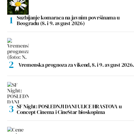
Suzbijanje komaraca na javnim površinama u
Beogradu (8. i 9. avgust 2026)
Vremenska prognoza za vikend, 8. i 9. avgust 2026.
SF Night: POSLEDNJI DANI ULICE HRASTOVA u
Concept Cinema i CineStar bioskopima