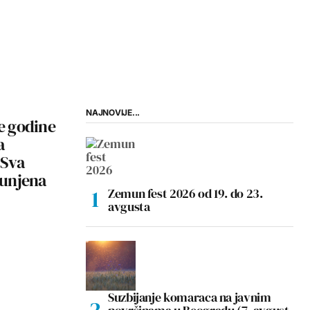
NAJNOVIJE...
ve godine
a
 Sva
unjena
Zemun fest 2026 od 19. do 23.
avgusta
Suzbijanje komaraca na javnim