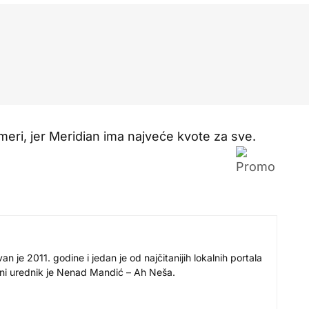
 meri, jer Meridian ima najveće kvote za sve.
 je 2011. godine i jedan je od najčitanijih lokalnih portala
avni urednik je Nenad Mandić – Ah Neša.