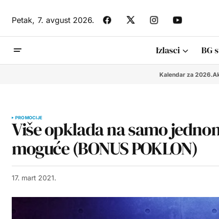
Petak,
7. avgust 2026.
Izlasci
BG s
Kalendar za 2026.
Ak
PROMOCIJE
Više opklada na samo jednom m
moguće (BONUS POKLON)
17. mart 2021.