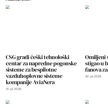
CSG gradi češki tehnološki
Omiljeni 
centar za napredne pogonske
stigao u 
sisteme za bespilotne
fanova za
vazduhoplovne sisteme
30. jul 2026.
kompanije AviaNera
31. jul 2026.