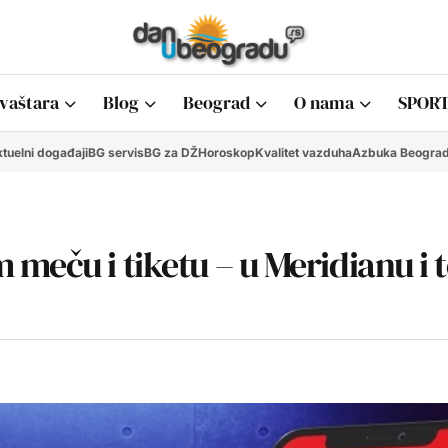
vaštara
Blog
Beograd
O nama
SPORT
tuelni događaji
BG servis
BG za DŽ
Horoskop
Kvalitet vazduha
Azbuka Beogra
eču i tiketu – u Meridianu i t