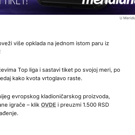
U Meridi
oveži više opklada na jednom istom paru iz
!
vima Top liga i sastavi tiket po svojoj meri, po
ledaj kako kvota vrtoglavo raste.
ijeg evropskog kladioničarskog proizvoda,
ne igrače – klik
OVDE
i preuzmi 1.500 RSD
ađenje.