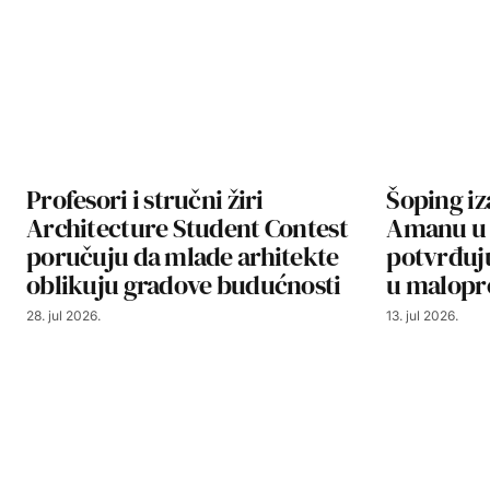
Profesori i stručni žiri
Šoping i
Architecture Student Contest
Amanu u 
poručuju da mlade arhitekte
potvrđuj
oblikuju gradove budućnosti
u malopr
28. jul 2026.
13. jul 2026.