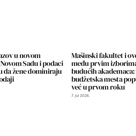
zazov u novom
Mašinski fakultet i o
Novom Sadu i podaci
među prvim izborim
u da žene dominiraju
budućih akademaca:
odaji
budžetska mesta pop
već u prvom roku
7. jul 2026.