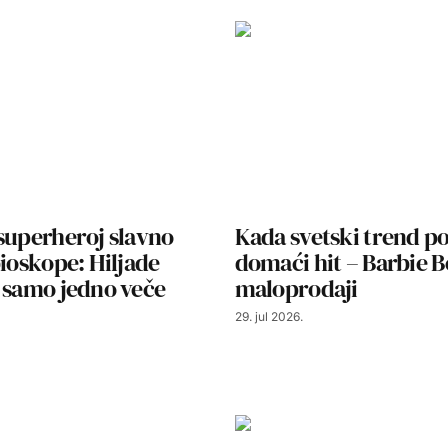
superheroj slavno
Kada svetski trend p
bioskope: Hiljade
domaći hit – Barbie 
 samo jedno veče
maloprodaji
29. jul 2026.