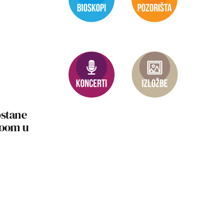
ostane
Boom u