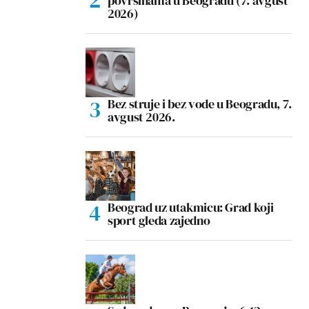
površinama u Beogradu (7. avgust
2026)
Bez struje i bez vode u Beogradu, 7.
avgust 2026.
Beograd uz utakmicu: Grad koji
sport gleda zajedno