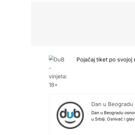
Pojačaj tiket po svojoj
Dan u Beogradu
Dan u Beogradu osnovan
u Srbiji. Osnivač i gl