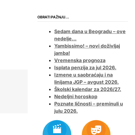
OBRATI PAŽNJU…
Sedam dana u Beogradu – ove
nedelje…
Yambissimo! – novi doživljaj
jamba!
Vremenska prognoza
Isplata penzija za jul 2026.
Izmene u saobraćaju i na
linijama JGP – avgust 2026.
Školski kalendar za 2026/27.
Nedeljni horoskop
Poznate ličnosti – preminuli u
julu 2026.