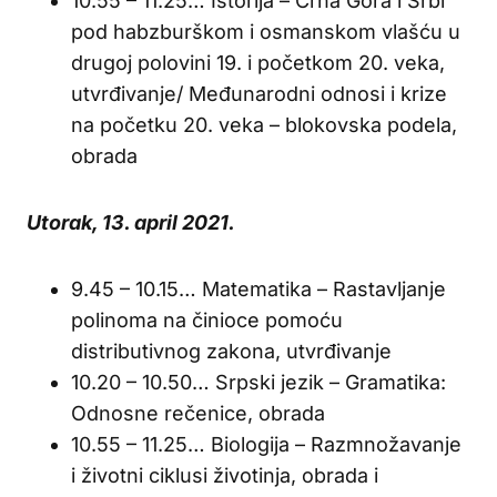
10.55 – 11.25… Istorija – Crna Gora i Srbi
pod habzburškom i osmanskom vlašću u
drugoj polovini 19. i početkom 20. veka,
utvrđivanje/ Međunarodni odnosi i krize
na početku 20. veka – blokovska podela,
obrada
Utorak, 13. april 2021.
9.45 – 10.15… Matematika – Rastavljanje
polinoma na činioce pomoću
distributivnog zakona, utvrđivanje
10.20 – 10.50… Srpski jezik – Gramatika:
Odnosne rečenice, obrada
10.55 – 11.25… Biologija – Razmnožavanje
i životni ciklusi životinja, obrada i