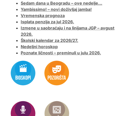
Sedam dana u Beogradu – ove nedelje…
Yambissimo! – novi doživljaj jamba!
Vremenska prognoza
Isplata penzija za jul 2026.
Izmene u saobraćaju i na linijama JGP – avgust
2026.
Školski kalendar za 2026/27.
Nedeljni horoskop
Poznate ličnosti – preminuli u julu 2026.