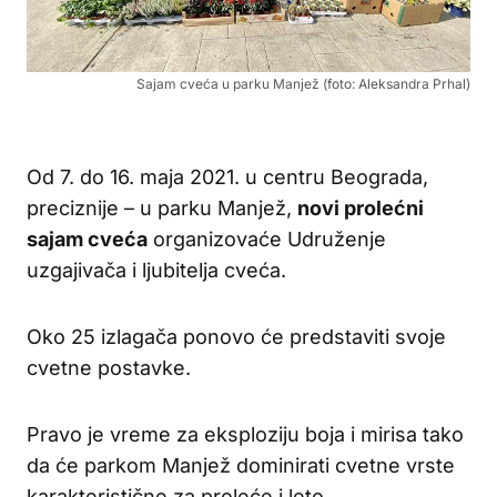
Sajam cveća u parku Manjež (foto: Aleksandra Prhal)
Od 7. do 16. maja 2021. u centru Beograda,
preciznije – u parku Manjež,
novi prolećni
sajam cveća
organizovaće Udruženje
uzgajivača i ljubitelja cveća.
Oko 25 izlagača ponovo će predstaviti svoje
cvetne postavke.
Pravo je vreme za eksploziju boja i mirisa tako
da će parkom Manjež dominirati cvetne vrste
karakteristične za proleće i leto.