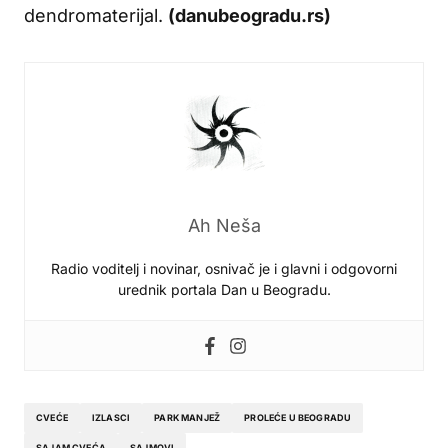
dendromaterijal.
(danubeogradu.rs)
Ah Neša
Radio voditelj i novinar, osnivač je i glavni i odgovorni
urednik portala Dan u Beogradu.
CVEĆE
IZLASCI
PARK MANJEŽ
PROLEĆE U BEOGRADU
SAJAM CVEĆA
SAJMOVI