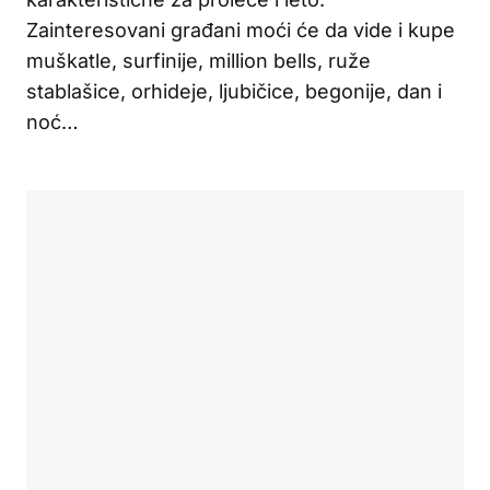
Zainteresovani građani moći će da vide i kupe
muškatle, surfinije, million bells, ruže
stablašice, orhideje, ljubičice, begonije, dan i
noć…