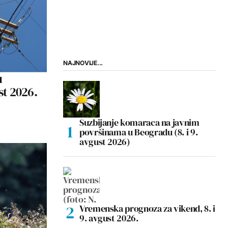
NAJNOVIJE...
u
st 2026.
Suzbijanje komaraca na javnim
površinama u Beogradu (8. i 9.
avgust 2026)
Vremenska prognoza za vikend, 8. i
9. avgust 2026.