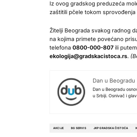
Iz ovog gradskog preduzeća mol
zaštitili pčele tokom sprovođenja
Žitelji Beograda svakog radnog da
na kojima primete povećano pris
telefona
0800-000-807
ili pute
ekologija@gradskacistoca.rs
.
(B
Dan u Beogradu
Dan u Beogradu osnovan
u Srbiji. Osnivač i gl
AKCIJE
BG SERVIS
JKP GRADSKA ČISTOĆA