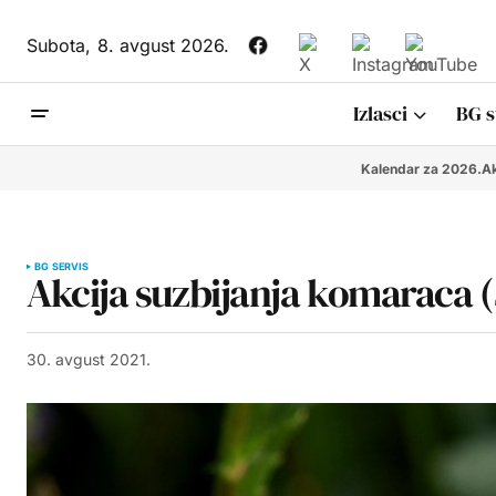
Subota,
8. avgust 2026.
Izlasci
BG s
Kalendar za 2026.
Ak
BG SERVIS
Akcija suzbijanja komaraca (3
30. avgust 2021.