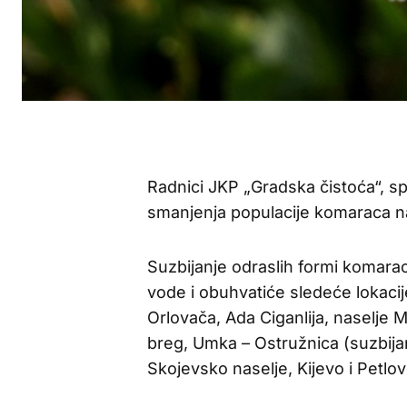
Radnici JKP „Gradska čistoća“, 
smanjenja populacije komaraca n
Suzbijanje odraslih formi komarac
vode i obuhvatiće sledeće lokacij
Orlovača, Ada Ciganlija, naselje 
breg, Umka – Ostružnica (suzbijan
Skojevsko naselje, Kijevo i Petlo