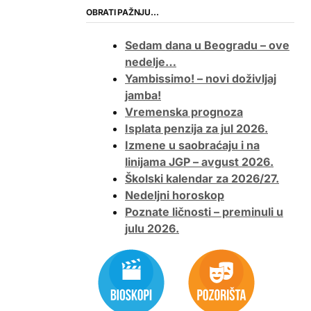
OBRATI PAŽNJU…
Sedam dana u Beogradu – ove
nedelje…
Yambissimo! – novi doživljaj
jamba!
Vremenska prognoza
Isplata penzija za jul 2026.
Izmene u saobraćaju i na
linijama JGP – avgust 2026.
Školski kalendar za 2026/27.
Nedeljni horoskop
Poznate ličnosti – preminuli u
julu 2026.