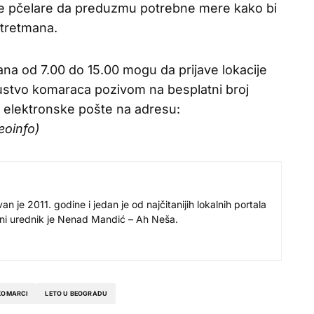
e pčelare da preduzmu potrebne mere kako bi
 tretmana.
na od 7.00 do 15.00 mogu da prijave lokacije
ustvo komaraca pozivom na besplatni broj
m elektronske pošte na adresu:
eoinfo)
 je 2011. godine i jedan je od najčitanijih lokalnih portala
avni urednik je Nenad Mandić – Ah Neša.
KOMARCI
LETO U BEOGRADU