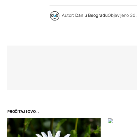
Autor:
Dan u Beogradu
Objavljeno
30.
PROČITAJ I OVO...