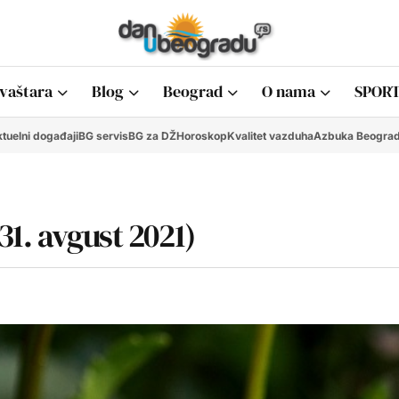
vaštara
Blog
Beograd
O nama
SPORT
tuelni događaji
BG servis
BG za DŽ
Horoskop
Kvalitet vazduha
Azbuka Beogra
1. avgust 2021)