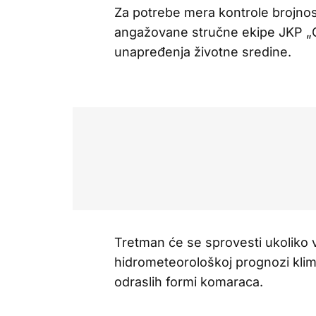
Za potrebe mera kontrole brojnost
angažovane stručne ekipe JKP „Gr
unapređenja životne sredine.
Tretman će se sprovesti ukoliko 
hidrometeorološkoj prognozi klimat
odraslih formi komaraca.