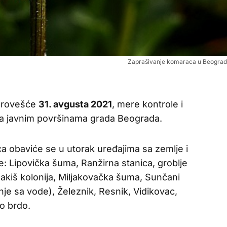
Zaprašivanje komaraca u Beogradu
sprovešće
31. avgusta 2021
, mere kontrole i
a javnim površinama grada Beograda.
a obaviće se u utorak uređajima sa zemlje i
e: Lipovička šuma, Ranžirna stanica, groblje
Makiš kolonija, Miljakovačka šuma, Sunčani
je sa vode), Železnik, Resnik, Vidikovac,
vo brdo.