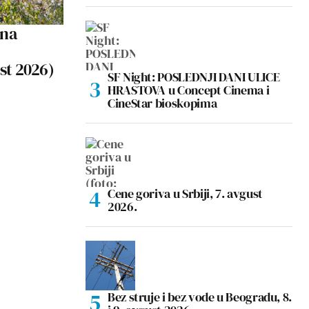
 na
ust 2026)
SF Night: POSLEDNJI DANI ULICE
HRASTOVA u Concept Cinema i
CineStar bioskopima
Cene goriva u Srbiji, 7. avgust
2026.
Bez struje i bez vode u Beogradu, 8.