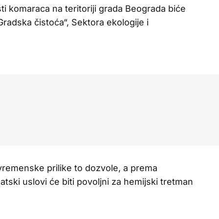
i komaraca na teritoriji grada Beograda biće
adska čistoća“, Sektora ekologije i
vremenske prilike to dozvole, a prema
ski uslovi će biti povoljni za hemijski tretman