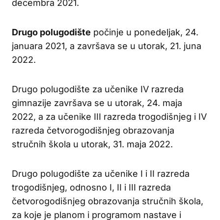
decembra 2021.
Drugo polugodište
počinje u ponedeljak, 24.
januara 2021, a završava se u utorak, 21. juna
2022.
Drugo polugodište za učenike IV razreda
gimnazije završava se u utorak, 24. maja
2022, a za učenike III razreda trogodišnjeg i IV
razreda četvorogodišnjeg obrazovanja
stručnih škola u utorak, 31. maja 2022.
Drugo polugodište za učenike I i II razreda
trogodišnjeg, odnosno I, II i III razreda
četvorogodišnjeg obrazovanja stručnih škola,
za koje je planom i programom nastave i