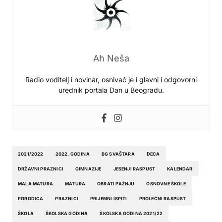
Ah Neša
Radio voditelj i novinar, osnivač je i glavni i odgovorni
urednik portala Dan u Beogradu.
2021/2022
2022. GODINA
BG SVAŠTARA
DECA
DRŽAVNI PRAZNICI
GIMNAZIJE
JESENJI RASPUST
KALENDAR
MALA MATURA
MATURA
OBRATI PAŽNJU
OSNOVNE ŠKOLE
PORODICA
PRAZNICI
PRIJEMNI ISPITI
PROLEĆNI RASPUST
ŠKOLA
ŠKOLSKA GODINA
ŠKOLSKA GODINA 2021/22