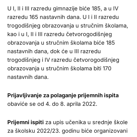
U I, II i III razredu gimnazije biće 185, a u IV
razredu 165 nastavnih dana. U I i II razredu
trogodišnjeg obrazovanja u stručnim školama,
kao i u I, II i III razredu četvorogodišnjeg
obrazovanja u stručnim školama biće 185
nastavnih dana, dok će u III razredu
trogodišnjeg i IV razredu četvorogodišnjeg
obrazovanja u stručnim školama biti 170
nastavnih dana.
Prijavljivanje za polaganje prijemnih ispita
obaviće se od 4. do 8. aprila 2022.
Prijemni ispiti
za upis učenika u srednje škole
za školsku 2022/23. godinu biće organizovani