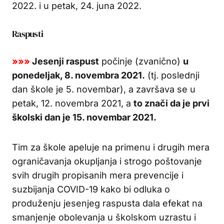
2022. i u petak, 24. juna 2022.
Raspusti
»»»
Jesenji raspust
počinje (zvanično)
u
ponedeljak, 8. novembra 2021.
(tj. poslednji
dan škole je 5. novembar), a završava se u
petak, 12. novembra 2021, a
to znači da je prvi
školski dan je 15. novembar 2021.
Tim za škole apeluje na primenu i drugih mera
ograničavanja okupljanja i strogo poštovanje
svih drugih propisanih mera prevencije i
suzbijanja COVID-19 kako bi odluka o
produženju jesenjeg raspusta dala efekat na
smanjenje obolevanja u školskom uzrastu i