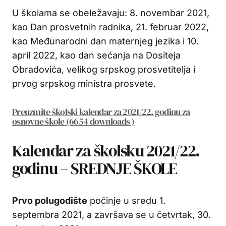
U školama se obeležavaju: 8. novembar 2021,
kao Dan prosvetnih radnika, 21. februar 2022,
kao Međunarodni dan maternjeg jezika i 10.
april 2022, kao dan sećanja na Dositeja
Obradovića, velikog srpskog prosvetitelja i
prvog srpskog ministra prosvete.
Preuzmite školski kalendar za 2021/22. godinu za
osnovne škole (6654 downloads )
Kalendar za školsku 2021/22.
godinu – SREDNJE ŠKOLE
Prvo polugodište
počinje u sredu 1.
septembra 2021, a završava se u četvrtak, 30.