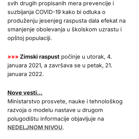
svih drugih propisanih mera prevencije i
suzbijanja COVID-19 kako bi odluka o
produženju jesenjeg raspusta dala efekat na
smanjenje obolevanja u školskom uzrastu i
opštoj populaciji.
»»»
Zimski raspust
počinje u utorak, 4.
januara 2021, a završava se u petak, 21.
januara 2022.
Nove vesti…
Ministarstvo prosvete, nauke i tehnološkog
razvoja o modelu nastave u drugom
polugodištu informacije objavljuje na
NEDELJNOM NIVOU
.