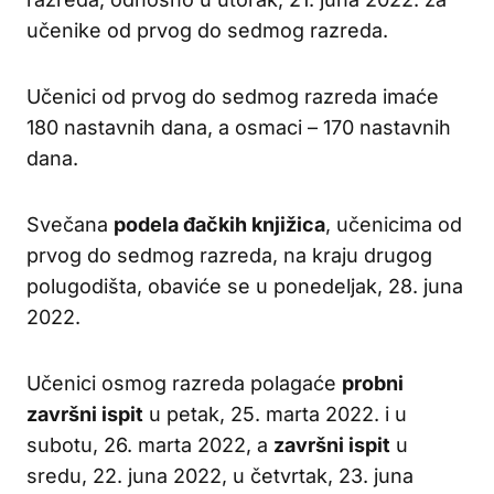
učenike od prvog do sedmog razreda.
Učenici od prvog do sedmog razreda imaće
180 nastavnih dana, a osmaci – 170 nastavnih
dana.
Svečana
podela đačkih knjižica
, učenicima od
prvog do sedmog razreda, na kraju drugog
polugodišta, obaviće se u ponedeljak, 28. juna
2022.
Učenici osmog razreda polagaće
probni
završni ispit
u petak, 25. marta 2022. i u
subotu, 26. marta 2022, a
završni ispit
u
sredu, 22. juna 2022, u četvrtak, 23. juna