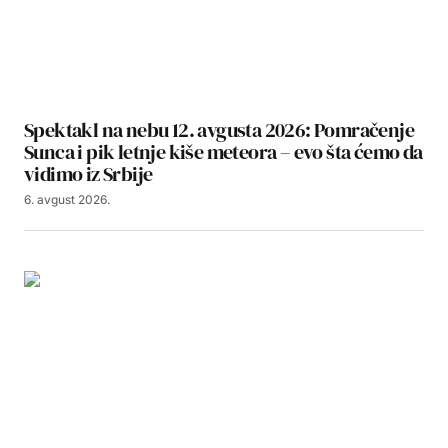
Spektakl na nebu 12. avgusta 2026: Pomračenje
Sunca i pik letnje kiše meteora – evo šta ćemo da
vidimo iz Srbije
6. avgust 2026.