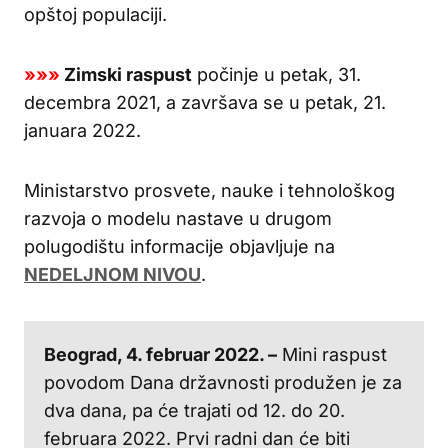
opštoj populaciji.
»»»
Zimski raspust
počinje u petak, 31.
decembra 2021, a završava se u petak, 21.
januara 2022.
Ministarstvo prosvete, nauke i tehnološkog
razvoja o modelu nastave u drugom
polugodištu informacije objavljuje na
NEDELJNOM NIVOU
.
Beograd, 4. februar 2022. –
Mini raspust
povodom Dana državnosti produžen je za
dva dana, pa će trajati od 12. do 20.
februara 2022. Prvi radni dan će biti