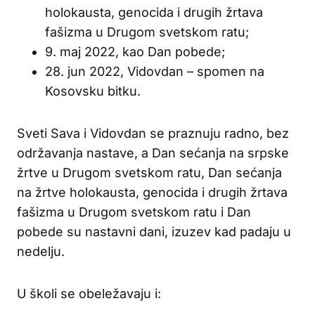
holokausta, genocida i drugih žrtava
fašizma u Drugom svetskom ratu;
9. maj 2022, kao Dan pobede;
28. jun 2022, Vidovdan – spomen na
Kosovsku bitku.
Sveti Sava i Vidovdan se praznuju radno, bez
održavanja nastave, a Dan sećanja na srpske
žrtve u Drugom svetskom ratu, Dan sećanja
na žrtve holokausta, genocida i drugih žrtava
fašizma u Drugom svetskom ratu i Dan
pobede su nastavni dani, izuzev kad padaju u
nedelju.
U školi se obeležavaju i: