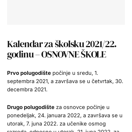
Kalendar za školsku 2021/22.
godinu – OSNOVNE ŠKOLE
Prvo polugodište
počinje u sredu, 1.
septembra 2021, a završava se u četvrtak, 30.
decembra 2021.
Drugo polugodište
za osnovce počinje u
ponedeljak, 24. januara 2022, a završava se u
utorak, 7. juna 2022. za učenike osmog
razreda, odnosno u utorak, 21. juna 2022. za