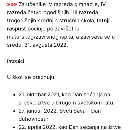
»»»
Za učenike IV razreda gimnazije, IV
razreda četvorogodišnjih i III razreda
trogodišnjih srednjih stručnih škola,
letnji
raspust
počinje po završetku
maturskog/završnog ispita, a završava se u
sredu, 31. avgusta 2022.
Praznici
U školi se praznuju:
21. oktobar 2021, kao Dan sećanja na
srpske žrtve u Drugom svetskom ratu;
27. januar 2022, Sveti Sava – Dan
duhovnosti;
22. aprila 2022, kao Dan sećanja na žrtve