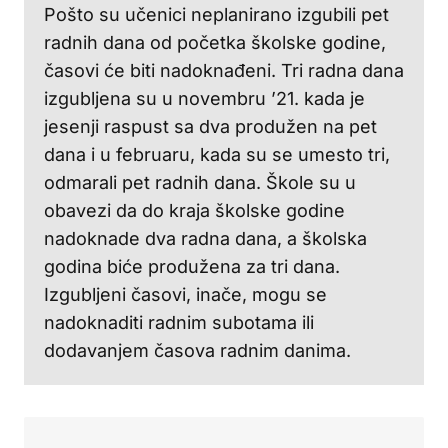
Pošto su učenici neplanirano izgubili pet
radnih dana od početka školske godine,
časovi će biti nadoknađeni. Tri radna dana
izgubljena su u novembru ’21. kada je
jesenji raspust sa dva produžen na pet
dana i u februaru, kada su se umesto tri,
odmarali pet radnih dana. Škole su u
obavezi da do kraja školske godine
nadoknade dva radna dana, a školska
godina biće produžena za tri dana.
Izgubljeni časovi, inače, mogu se
nadoknaditi radnim subotama ili
dodavanjem časova radnim danima.