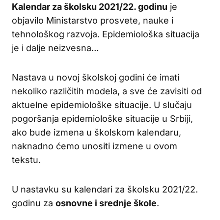
Kalendar za školsku 2021/22. godinu
je
objavilo Ministarstvo prosvete, nauke i
tehnološkog razvoja. Epidemiološka situacija
je i dalje neizvesna…
Nastava u novoj školskoj godini će imati
nekoliko različitih modela, a sve će zavisiti od
aktuelne epidemiološke situacije. U slučaju
pogoršanja epidemiološke situacije u Srbiji,
ako bude izmena u školskom kalendaru,
naknadno ćemo unositi izmene u ovom
tekstu.
U nastavku su kalendari za školsku 2021/22.
godinu za
osnovne i srednje škole
.