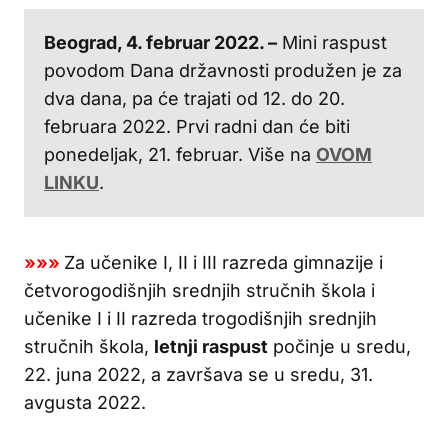
Beograd, 4. februar 2022. –
Mini raspust
povodom Dana državnosti produžen je za
dva dana, pa će trajati od 12. do 20.
februara 2022. Prvi radni dan će biti
ponedeljak, 21. februar. Više na
OVOM
LINKU
.
»»»
Za učenike I, II i III razreda gimnazije i
četvorogodišnjih srednjih stručnih škola i
učenike I i II razreda trogodišnjih srednjih
stručnih škola,
letnji raspust
počinje u sredu,
22. juna 2022, a završava se u sredu, 31.
avgusta 2022.