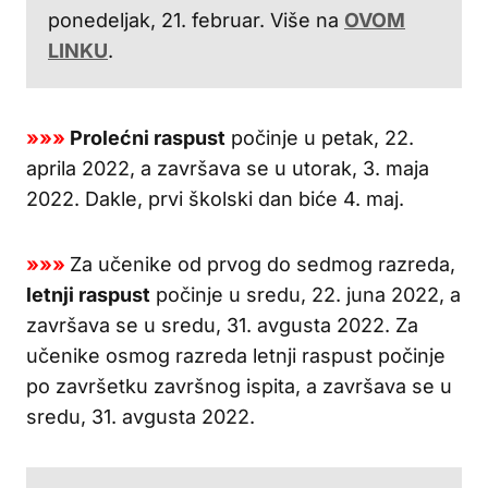
ponedeljak, 21. februar. Više na
OVOM
LINKU
.
»»»
Prolećni raspust
počinje u petak, 22.
aprila 2022, a završava se u utorak, 3. maja
2022. Dakle, prvi školski dan biće 4. maj.
»»»
Za učenike od prvog do sedmog razreda,
letnji raspust
počinje u sredu, 22. juna 2022, a
završava se u sredu, 31. avgusta 2022. Za
učenike osmog razreda letnji raspust počinje
po završetku završnog ispita, a završava se u
sredu, 31. avgusta 2022.