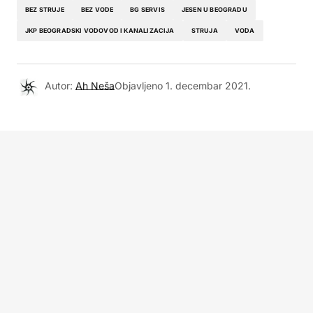
BEZ STRUJE
BEZ VODE
BG SERVIS
JESEN U BEOGRADU
JKP BEOGRADSKI VODOVOD I KANALIZACIJA
STRUJA
VODA
Autor:
Ah Neša
Objavljeno
1. decembar 2021.