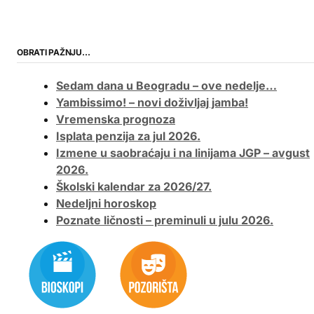
OBRATI PAŽNJU…
Sedam dana u Beogradu – ove nedelje…
Yambissimo! – novi doživljaj jamba!
Vremenska prognoza
Isplata penzija za jul 2026.
Izmene u saobraćaju i na linijama JGP – avgust
2026.
Školski kalendar za 2026/27.
Nedeljni horoskop
Poznate ličnosti – preminuli u julu 2026.