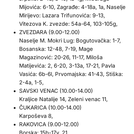
Mijovića: 6-10, Zagrađe: 4-18a, 1a, Naselje
Mirijevo: Lazara Trifunovića: 9-13,
Vitezova K. zvezde: 54a-64, 103-105g,
ZVEZDARA (9.00-12.00)
Naselje M. Mokri Lug: Bogutovačka: 1-7,
Bosanska: 12-48, 7-19, Mage
Magazinović: 20-26, 11-17, Miloša
Matijevića: 2, 6-20, 3-13a, 17-21, Pavla
Vasića: 6b-6l, Prvomajska: 41-43, Stiška:
2-4a, 1-5,
SAVSKI VENAC (10.00-14.00)
Kraljice Natalije 14, Zeleni venac 11,
ČUKARICA (10.00-14.00)
Karpoševa 8,
RAKOVICA (9.00-12.00)
Borska: 15b-17v, 21,