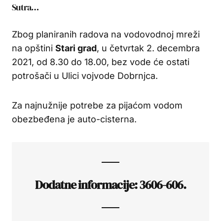
Sutra…
Zbog planiranih radova na vodovodnoj mreži
na opštini
Stari grad
, u četvrtak 2. decembra
2021, od 8.30 do 18.00, bez vode će ostati
potrošači u Ulici vojvode Dobrnjca.
Za najnužnije potrebe za pijaćom vodom
obezbeđena je auto-cisterna.
Dodatne informacije: 3606-606.