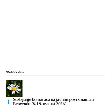
NAJNOVIJE...
Suzbijanje komaraca na javnim površinama u
Beogradu (8. i 9. avgust 2026)