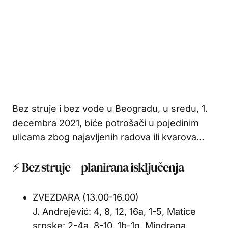
Bez struje i bez vode u Beogradu, u sredu, 1.
decembra 2021, biće potrošači u pojedinim
ulicama zbog najavljenih radova ili kvarova…
⚡ Bez struje – planirana isključenja
ZVEZDARA (13.00-16.00)
J. Andrejević: 4, 8, 12, 16a, 1-5, Matice
srpske: 2-4a, 8-10, 1b-1g, Miodraga