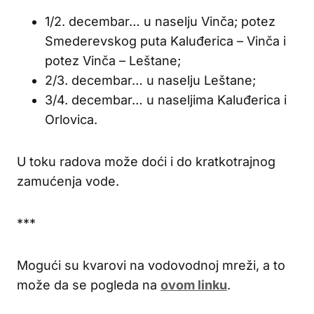
1/2. decembar… u naselju Vinča; potez
Smederevskog puta Kaluđerica – Vinča i
potez Vinča – Leštane;
2/3. decembar… u naselju Leštane;
3/4. decembar… u naseljima Kaluđerica i
Orlovica.
U toku radova može doći i do kratkotrajnog
zamućenja vode.
***
Mogući su kvarovi na vodovodnoj mreži, a to
može da se pogleda na
ovom linku
.