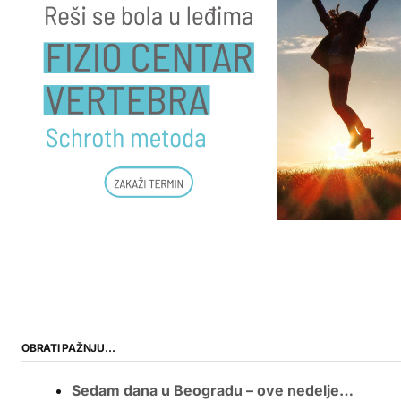
OBRATI PAŽNJU…
Sedam dana u Beogradu – ove nedelje…