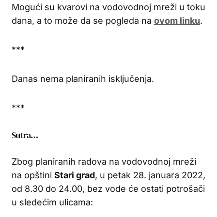
Mogući su kvarovi na vodovodnoj mreži u toku
dana, a to može da se pogleda na
ovom linku
.
***
Danas nema planiranih isključenja.
***
Sutra…
Zbog planiranih radova na vodovodnoj mreži
na opštini
Stari grad
, u petak 28. januara 2022,
od 8.30 do 24.00, bez vode će ostati potrošači
u sledećim ulicama: