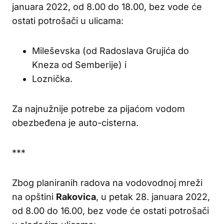
januara 2022, od 8.00 do 18.00, bez vode će
ostati potrošači u ulicama:
Mileševska (od Radoslava Grujića do
Kneza od Semberije) i
Loznička.
Za najnužnije potrebe za pijaćom vodom
obezbeđena je auto-cisterna.
***
Zbog planiranih radova na vodovodnoj mreži
na opštini
Rakovica
, u petak 28. januara 2022,
od 8.00 do 16.00, bez vode će ostati potrošači