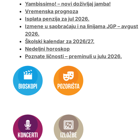
Yambissimo! – novi doživljaj jamba!
Vremenska prognoza
Isplata penzija za jul 2026.
Izmene u saobraćaju i na linijama JGP – avgust
2026.
Školski kalendar za 2026/27.
Nedeljni horoskop
Poznate ličnosti – preminuli u julu 2026.