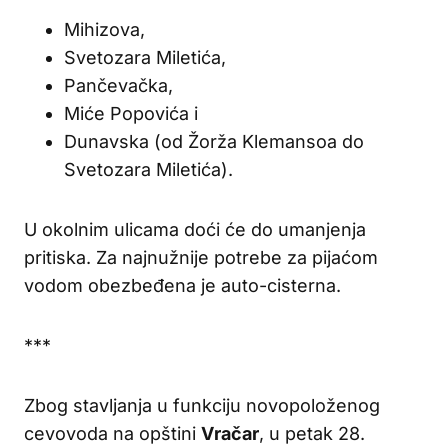
Mihizova,
Svetozara Miletića,
Pančevačka,
Miće Popovića i
Dunavska (od Žorža Klemansoa do
Svetozara Miletića).
U okolnim ulicama doći će do umanjenja
pritiska. Za najnužnije potrebe za pijaćom
vodom obezbeđena je auto-cisterna.
***
Zbog stavljanja u funkciju novopoloženog
cevovoda na opštini
Vračar
, u petak 28.