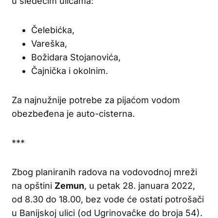
u sledećim ulicama:
Čelebićka,
Vareška,
Božidara Stojanovića,
Čajnička i okolnim.
Za najnužnije potrebe za pijaćom vodom
obezbeđena je auto-cisterna.
***
Zbog planiranih radova na vodovodnoj mreži
na opštini
Zemun
, u petak 28. januara 2022,
od 8.30 do 18.00, bez vode će ostati potrošači
u Banijskoj ulici (od Ugrinovačke do broja 54).