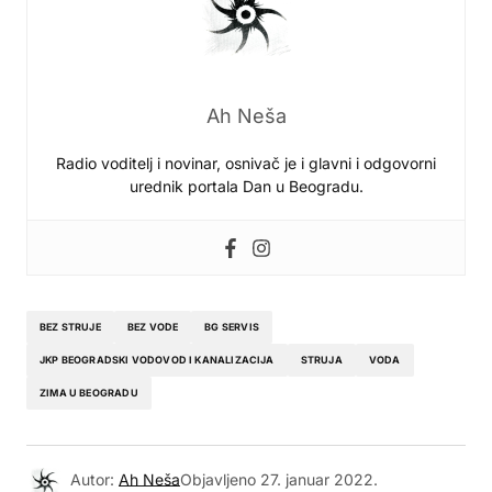
Ah Neša
Radio voditelj i novinar, osnivač je i glavni i odgovorni
urednik portala Dan u Beogradu.
BEZ STRUJE
BEZ VODE
BG SERVIS
JKP BEOGRADSKI VODOVOD I KANALIZACIJA
STRUJA
VODA
ZIMA U BEOGRADU
Autor:
Ah Neša
Objavljeno
27. januar 2022.