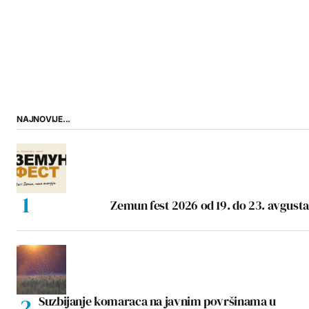
NAJNOVIJE...
Zemun fest 2026 od 19. do 23. avgusta
Suzbijanje komaraca na javnim površinama u