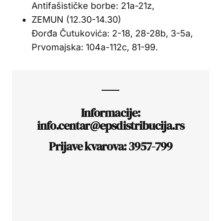
Antifašističke borbe: 21a-21z,
ZEMUN (12.30-14.30)
Đorđa Čutukovića: 2-18, 28-28b, 3-5a,
Prvomajska: 104a-112c, 81-99.
Informacije:
info.centar@epsdistribucija.rs
Prijave kvarova: 3957-799