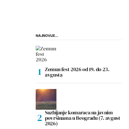
NAJNOVIJE...
Zemun fest 2026 od 19. do 23.
avgusta
Suzbijanje komaraca na javnim
površinama u Beogradu (7. avgust
2026)