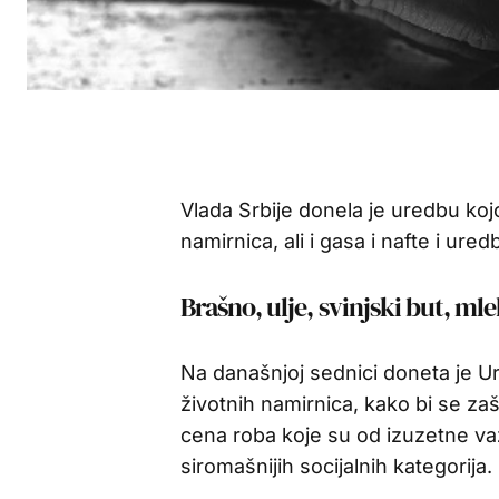
Vlada Srbije donela je uredbu koj
namirnica, ali i gasa i nafte i ur
Brašno, ulje, svinjski but, ml
Na današnjoj sednici doneta je U
životnih namirnica, kako bi se zašt
cena roba koje su od izuzetne va
siromašnijih socijalnih kategorija.