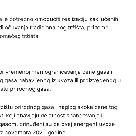
a je potrebno omogućiti realizaciju zaključenih
 očuvanja tradicionalnog tržišta, pri tome
omaćeg tržišta.
privremenoj meri ograničavanja cene gasa i
g gasa nabavljenog iz uvoza ili proizvedenog u
ištu prirodnog gasa.
žištu prirodnog gasa i naglog skoka cene tog
ti koji obavljaju delatnost snabdevanja i
 gasom, prinuđeni su da ovaj energent uvoze
 iz novembra 2021. godine.