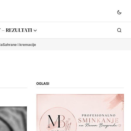
 – REZULTATI
da
Sahrane i kremacije
OGLASI