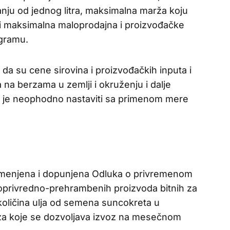
ju od jednog litra, maksimalna marža koju
 i maksimalna maloprodajna i proizvođačke
ogramu.
da su cene sirovina i proizvođačkih inputa i
a na berzama u zemlji i okruženju i dalje
a je neophodno nastaviti sa primenom mere
izmenjena i dopunjena Odluka o privremenom
oprivredno-prehrambenih proizvoda bitnih za
oličina ulja od semena suncokreta u
za koje se dozvoljava izvoz na mesečnom