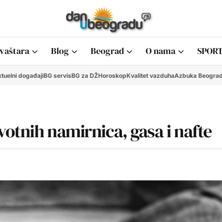
vaštara
Blog
Beograd
O nama
SPORT
tuelni događaji
BG servis
BG za DŽ
Horoskop
Kvalitet vazduha
Azbuka Beogra
otnih namirnica, gasa i nafte