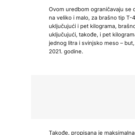
Ovom uredbom ograničavaju se ce
na veliko i malo, za brašno tip T
uključujući i pet kilograma, braš
uključujući, takođe, i pet kilogra
jednog litra i svinjsko meso – bu
2021. godine.
Takođe, propisana je maksimaln