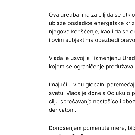
Ova uredba ima za cilj da se otk
ublaže posledice energetske krize 
njegovo korišćenje, kao i da se
i ovim subjektima obezbedi pravo
Vlada je usvojila i izmenjenu Ure
kojom se ograničenje produžava d
Imajući u vidu globalni poremećaj 
svetu, Vlada je donela Odluku o 
cilju sprečavanja nestašice i ob
derivatom.
Donošenjem pomenute mere, biće