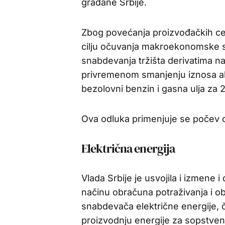
građane Srbije.
Zbog povećanja proizvođačkih ce
cilju očuvanja makroekonomske s
snabdevanja tržišta derivatima na
privremenom smanjenju iznosa akc
bezolovni benzin i gasna ulja za 
Ova odluka primenjuje se počev od
Električna energija
Vlada Srbije je usvojila i izmene 
načinu obračuna potraživanja i 
snabdevača električne energije, 
proizvodnju energije za sopstven