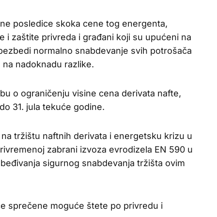
lone posledice skoka cene tog energenta,
i zaštite privreda i građani koji su upućeni na
 obezbedi normalno snabdevanje svih potrošača
 na nadoknadu razlike.
dbu o ograničenju visine cena derivata nafte,
o 31. jula tekuće godine.
na tržištu naftnih derivata i energetsku krizu u
privremenoj zabrani izvoza evrodizela EN 590 u
ezbeđivanja sigurnog snabdevanja tržišta ovim
 sprečene moguće štete po privredu i