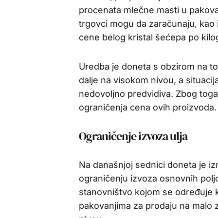
procenata mlečne masti u pakovan
trgovci mogu da zaračunaju, kao
cene belog kristal šećepa po kil
Uredba je doneta s obzirom na to 
dalje na visokom nivou, a situacij
nedovoljno predvidiva. Zbog tog
ograničenja cena ovih proizvoda.
Ograničenje izvoza ulja
Na današnjoj sednici doneta je 
ograničenju izvoza osnovnih polj
stanovništvo kojom se određuje k
pakovanjima za prodaju na malo 