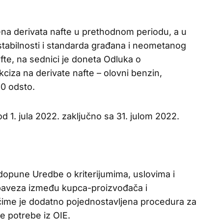
na derivata nafte u prethodnom periodu, a u
tabilnosti i standarda građana i neometanog
fte, na sednici je doneta Odluka o
iza na derivate nafte – olovni benzin,
20 odsto.
 1. jula 2022. zaključno sa 31. julom 2022.
i dopune Uredbe o kriterijumima, uslovima i
obaveza između kupca-proizvođača i
čime je dodatno pojednostavljena procedura za
e potrebe iz OIE.