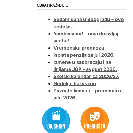
OBRATI PAŽNJU…
Sedam dana u Beogradu – ove
nedelje…
Yambissimo! – novi doživljaj
jamba!
Vremenska prognoza
Isplata penzija za jul 2026.
Izmene u saobraćaju i na
linijama JGP – avgust 2026.
Školski kalendar za 2026/27.
Nedeljni horoskop
Poznate ličnosti – preminuli u
julu 2026.