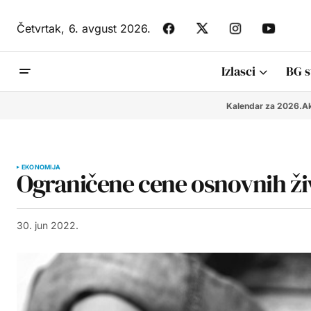
Četvrtak,
6. avgust 2026.
Izlasci
BG s
Kalendar za 2026.
Ak
EKONOMIJA
Ograničene cene osnovnih živ
30. jun 2022.