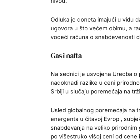
nivou.
Odluka je doneta imajući u vidu d
ugovora u što većem obimu, a radi
vodeći računa o snabdevenosti d
Gas i nafta
Na sednici je usvojena Uredba o 
nadoknadi razlike u ceni prirodno
Srbiji u slučaju poremećaja na trž
Usled globalnog poremećaja na tr
energenta u čitavoj Evropi, subjek
snabdevanja na veliko prirodnim
po višestruko višoj ceni od cene