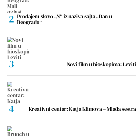
Prodajem slovo „N“ iz naziva sajta „Dan u
Beogradu“
Novi film u bioskopima: Leviti
Kreativni centar: Katja Klimova – Mlađa sestra