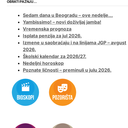
OBRATI PAŽNJU…
Sedam dana u Beogradu – ove nedelje…
Yambissimo! – novi doživljaj jamba!
Vremenska prognoza
Isplata penzija za jul 2026.
Izmene u saobraćaju i na linijama JGP – avgust
2026.
Školski kalendar za 2026/27.
Nedeljni horoskop
Poznate ličnosti – preminuli u julu 2026.