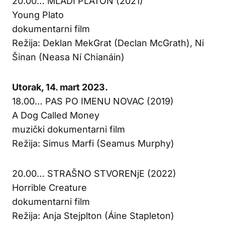
20.00… MLADI PLATON (2021)
Young Plato
dokumentarni film
Režija: Deklan MekGrat (Declan McGrath), Ni
Šinan (Neasa Ní Chianáin)
Utorak, 14. mart 2023.
18.00… PAS PO IMENU NOVAC (2019)
A Dog Called Money
muzički dokumentarni film
Režija: Simus Marfi (Seamus Murphy)
20.00… STRAŠNO STVORENjE (2022)
Horrible Creature
dokumentarni film
Režija: Anja Stejplton (Áine Stapleton)