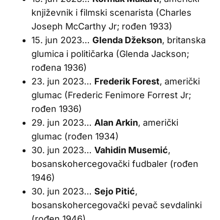
književnik i filmski scenarista (Charles
Joseph McCarthy Jr; rođen 1933)
15. jun 2023…
Glenda Džekson
, britanska
glumica i političarka (Glenda Jackson;
rođena 1936)
23. jun 2023…
Frederik Forest
, američki
glumac (Frederic Fenimore Forrest Jr;
rođen 1936)
29. jun 2023…
Alan Arkin
, američki
glumac (rođen 1934)
30. jun 2023…
Vahidin Musemić
,
bosanskohercegovački fudbaler (rođen
1946)
30. jun 2023…
Sejo Pitić
,
bosanskohercegovački pevač sevdalinki
(rođen 1946)