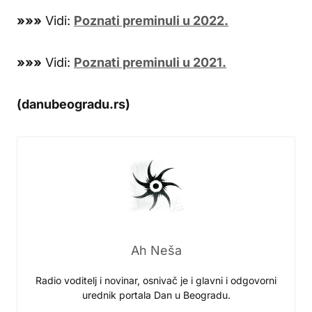
»»»
Vidi:
Poznati preminuli u 2022.
»»»
Vidi:
Poznati preminuli u 2021.
(danubeogradu.rs)
Ah Neša
Radio voditelj i novinar, osnivač je i glavni i odgovorni
urednik portala Dan u Beogradu.