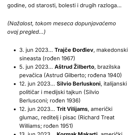
godine, od starosti, bolesti i drugih razloga…
(Nažalost, tokom meseca dopunjavaćemo
ovaj pregled…)
3. jun 2023…
Trajče Đorđiev
, makedonski
sineasta (rođen 1967)
5. jun 2023…
Aštrud Žilberto
, brazilska
pevačica (Astrud Gilberto; rođena 1940)
12. jun 2023…
Silvio Berluskoni
, italijanski
političar i medijski tajkun (Silvio
Berlusconi; rođen 1936)
12. jun 2023…
Trit Vilijams
, američki
glumac, reditelj i pisac (Richard Treat
Williams; rođen 1951)
13. jun 2023…
Kormak Makarti
, američki