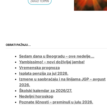
OBRATI PAŽNJU…
Sedam dana u Beogradu – ove nedelje…
Yambissimo! – novi doživljaj jamba!
Vremenska prognoza
Isplata penzija za jul 2026.
Izmene u saobraćaju i na linijama JGP – avgust
2026.
Školski kalendar za 2026/27.
Nedeljni horoskop
Poznate ličnosti – preminuli u julu 2026.