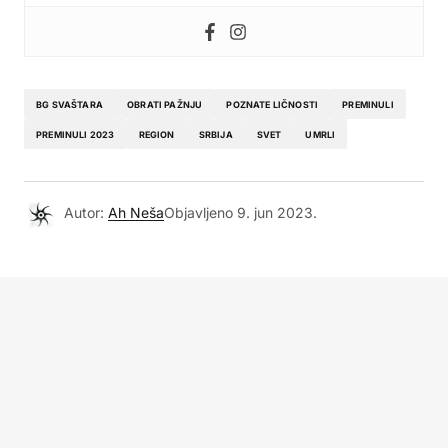
BG SVAŠTARA
OBRATI PAŽNJU
POZNATE LIČNOSTI
PREMINULI
PREMINULI 2023
REGION
SRBIJA
SVET
UMRLI
Autor:
Ah Neša
Objavljeno
9. jun 2023.