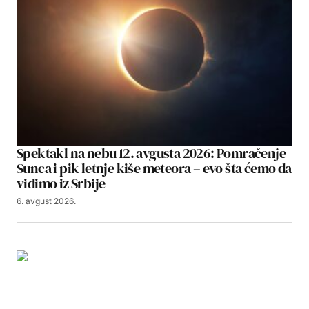
Spektakl na nebu 12. avgusta 2026: Pomračenje
Sunca i pik letnje kiše meteora – evo šta ćemo da
vidimo iz Srbije
6. avgust 2026.