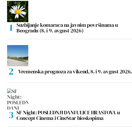
Suzbijanje komaraca na javnim površinama u
Beogradu (8. i 9. avgust 2026)
Vremenska prognoza za vikend, 8. i 9. avgust 2026.
SF Night: POSLEDNJI DANI ULICE HRASTOVA u
Concept Cinema i CineStar bioskopima