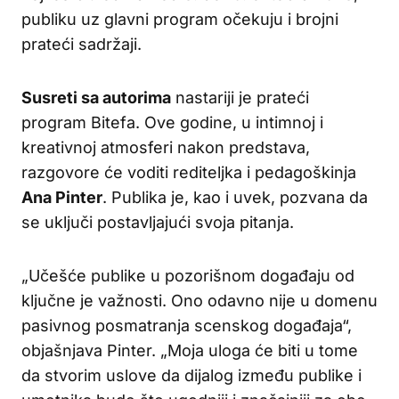
publiku uz glavni program očekuju i brojni
prateći sadržaji.
Susreti sa autorima
nastariji je prateći
program Bitefa. Ove godine, u intimnoj i
kreativnoj atmosferi nakon predstava,
razgovore će voditi rediteljka i pedagoškinja
Ana Pinter
. Publika je, kao i uvek, pozvana da
se uključi postavljajući svoja pitanja.
„Učešće publike u pozorišnom događaju od
ključne je važnosti. Ono odavno nije u domenu
pasivnog posmatranja scenskog događaja“,
objašnjava Pinter. „Moja uloga će biti u tome
da stvorim uslove da dijalog između publike i