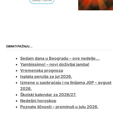
OBRATI PAŽNJU…
Sedam dana u Beogradu – ove nedelje…
Yambissimo! – novi doživljaj jamba!
Vremenska prognoza
Isplata penzija za jul 2026.
Izmene u saobraćaju i na linijama JGP – avgust
2026.
Školski kalendar za 2026/27.
Nedeljni horoskop
Poznate ličnosti – preminuli u julu 2026.