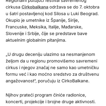
Regionalni putujući festival savremenog
cirkusa
Cirkobalkana
održava se do 7. oktobra
u šatri postavljenoj kod Silosa u Luki Beograd.
Okupio je umetnike iz Španije, Sirije,
Francuske, Meksika, Italije, Mađarske,
Slovenije i Srbije, čije se predstave bave
aktuelnim globalnim pitanjima.
„U drugu deceniju ulazimo sa nesmanjenom
željom da u regionu promovišemo savremeni
cirkus i njegov značaj ne samo kao umetničku
formu već i kao moćno sredstvo za društvenu
angažovanost“, poručuju iz CirkoBalkane.
Njihov prateći program činiće radionice,
koncerti, projekcije i brojne druge aktivnosti.