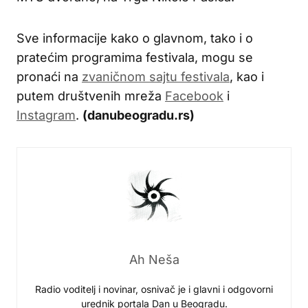
Sve informacije kako o glavnom, tako i o
pratećim programima festivala, mogu se
pronaći na
zvaničnom sajtu festivala
, kao i
putem društvenih mreža
Facebook
i
Instagram
.
(danubeogradu.rs)
Ah Neša
Radio voditelj i novinar, osnivač je i glavni i odgovorni
urednik portala Dan u Beogradu.