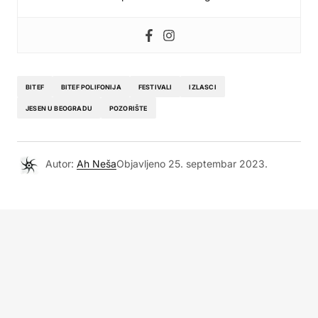
BITEF
BITEF POLIFONIJA
FESTIVALI
IZLASCI
JESEN U BEOGRADU
POZORIŠTE
Autor:
Ah Neša
Objavljeno
25. septembar 2023.