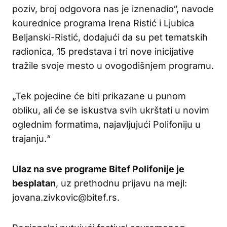
poziv, broj odgovora nas je iznenadio“, navode
kourednice programa Irena Ristić i Ljubica
Beljanski-Ristić, dodajući da su pet tematskih
radionica, 15 predstava i tri nove inicijative
tražile svoje mesto u ovogodišnjem programu.
„Tek pojedine će biti prikazane u punom
obliku, ali će se iskustva svih ukrštati u novim
oglednim formatima, najavljujući Polifoniju u
trajanju.“
Ulaz na sve programe Bitef Polifonije je
besplatan
, uz prethodnu prijavu na mejl:
jovana.zivkovic@bitef.rs.