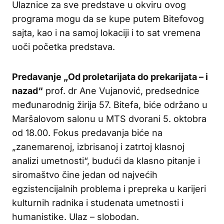
Ulaznice za sve predstave u okviru ovog
programa mogu da se kupe putem Bitefovog
sajta, kao i na samoj lokaciji i to sat vremena
uoči početka predstava.
Predavanje „Od proletarijata do prekarijata – i
nazad“
prof. dr Ane Vujanović, predsednice
međunarodnig žirija 57. Bitefa, biće održano u
Maršalovom salonu u MTS dvorani 5. oktobra
od 18.00. Fokus predavanja biće na
„zanemarenoj, izbrisanoj i zatrtoj klasnoj
analizi umetnosti“, budući da klasno pitanje i
siromaštvo čine jedan od najvećih
egzistencijalnih problema i prepreka u karijeri
kulturnih radnika i studenata umetnosti i
humanistike. Ulaz – slobodan.