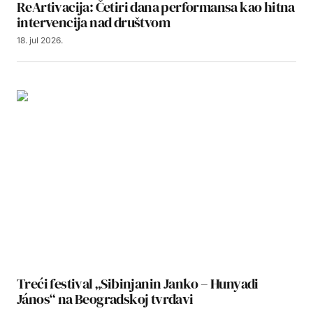
ReArtivacija: Četiri dana performansa kao hitna
intervencija nad društvom
18. jul 2026.
Treći festival „Sibinjanin Janko – Hunyadi
János“ na Beogradskoj tvrđavi