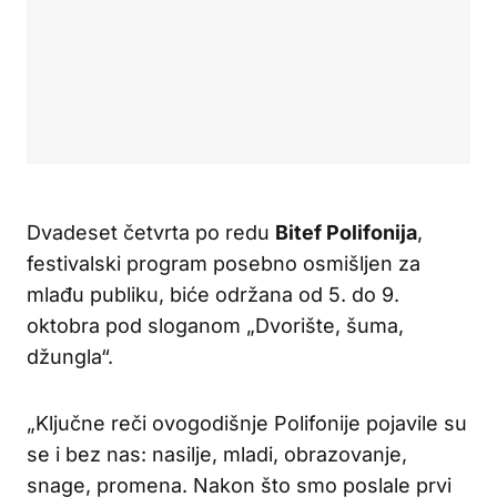
Dvadeset četvrta po redu
Bitef Polifonija
,
festivalski program posebno osmišljen za
mlađu publiku, biće održana od 5. do 9.
oktobra pod sloganom „Dvorište, šuma,
džungla“.
„Ključne reči ovogodišnje Polifonije pojavile su
se i bez nas: nasilje, mladi, obrazovanje,
snage, promena. Nakon što smo poslale prvi