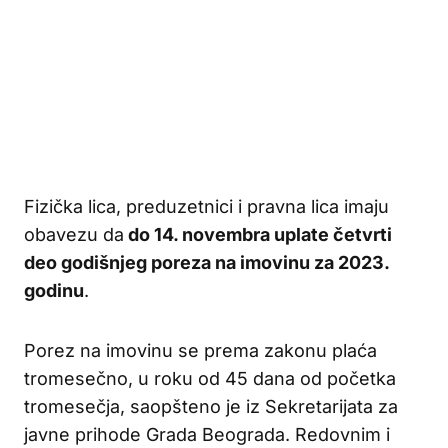
Fizička lica, preduzetnici i pravna lica imaju
obavezu da
do 14. novembra
uplate četvrti
deo godišnjeg poreza na imovinu za 2023.
godinu
.
Porez na imovinu se prema zakonu plaća
tromesečno, u roku od 45 dana od početka
tromesečja, saopšteno je iz Sekretarijata za
javne prihode Grada Beograda. Redovnim i