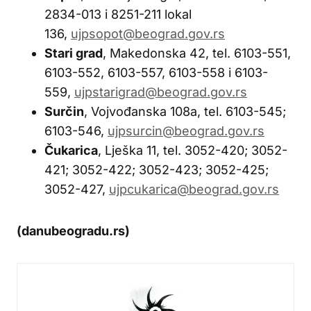
2834-013 i 8251-211 lokal
136,
ujpsopot@beograd.gov.rs
Stari grad
, Makedonska 42, tel. 6103-551,
6103-552, 6103-557, 6103-558 i 6103-
559,
ujpstarigrad@beograd.gov.rs
Surčin
, Vojvođanska 108a, tel. 6103-545;
6103-546,
ujpsurcin@beograd.gov.rs
Čukarica
, Lješka 11, tel. 3052-420; 3052-
421; 3052-422; 3052-423; 3052-425;
3052-427,
ujpcukarica@beograd.gov.rs
(danubeogradu.rs)