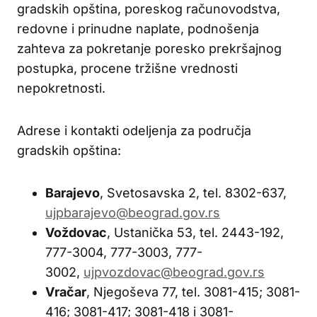
gradskih opština, poreskog računovodstva,
redovne i prinudne naplate, podnošenja
zahteva za pokretanje poresko prekršajnog
postupka, procene tržišne vrednosti
nepokretnosti.
Adrese i kontakti odeljenja za područja
gradskih opština:
Barajevo
, Svetosavska 2, tel. 8302-637,
ujpbarajevo@beograd.gov.rs
Voždovac
, Ustanička 53, tel. 2443-192,
777-3004, 777-3003, 777-
3002,
ujpvozdovac@beograd.gov.rs
Vračar
, Njegoševa 77, tel. 3081-415; 3081-
416; 3081-417; 3081-418 i 3081-