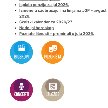
Isplata penzija za jul 2026.
Izmene u saobraćaju i na linijama JGP – avgust
2026.
Školski kalendar za 2026/27.
Nedeljni horoskop
Poznate ličnosti – preminuli u julu 2026.