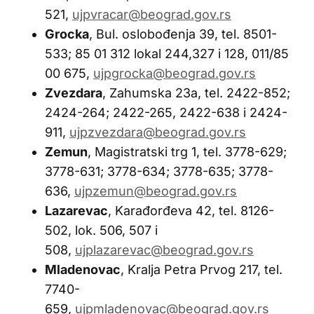
521,
ujpvracar@beograd.gov.rs
Grocka
, Bul. oslobođenja 39, tel. 8501-
533; 85 01 312 lokal 244,327 i 128, 011/85
00 675,
ujpgrocka@beograd.gov.rs
Zvezdara
, Zahumska 23a, tel. 2422-852;
2424-264; 2422-265, 2422-638 i 2424-
911,
ujpzvezdara@beograd.gov.rs
Zemun
, Magistratski trg 1, tel. 3778-629;
3778-631; 3778-634; 3778-635; 3778-
636,
ujpzemun@beograd.gov.rs
Lazarevac
, Karađorđeva 42, tel. 8126-
502, lok. 506, 507 i
508,
ujplazarevac@beograd.gov.rs
Mladenovac
, Kralja Petra Prvog 217, tel.
7740-
659,
ujpmladenovac@beograd.gov.rs