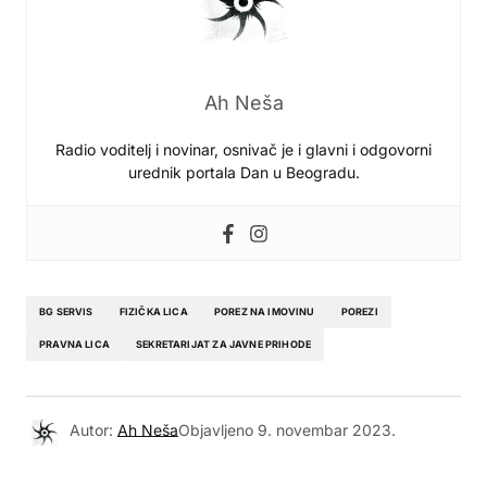
Ah Neša
Radio voditelj i novinar, osnivač je i glavni i odgovorni
urednik portala Dan u Beogradu.
BG SERVIS
FIZIČKA LICA
POREZ NA IMOVINU
POREZI
PRAVNA LICA
SEKRETARIJAT ZA JAVNE PRIHODE
Autor:
Ah Neša
Objavljeno
9. novembar 2023.