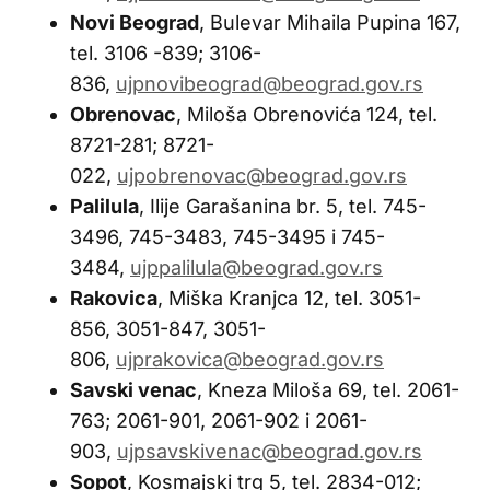
Novi Beograd
, Bulevar Mihaila Pupina 167,
tel. 3106 -839; 3106-
836,
ujpnovibeograd@beograd.gov.rs
Obrenovac
, Miloša Obrenovića 124, tel.
8721-281; 8721-
022,
ujpobrenovac@beograd.gov.rs
Palilula
, Ilije Garašanina br. 5, tel. 745-
3496, 745-3483, 745-3495 i 745-
3484,
ujppalilula@beograd.gov.rs
Rakovica
, Miška Kranjca 12, tel. 3051-
856, 3051-847, 3051-
806,
ujprakovica@beograd.gov.rs
Savski venac
, Kneza Miloša 69, tel. 2061-
763; 2061-901, 2061-902 i 2061-
903,
ujpsavskivenac@beograd.gov.rs
Sopot
, Kosmajski trg 5, tel. 2834-012;