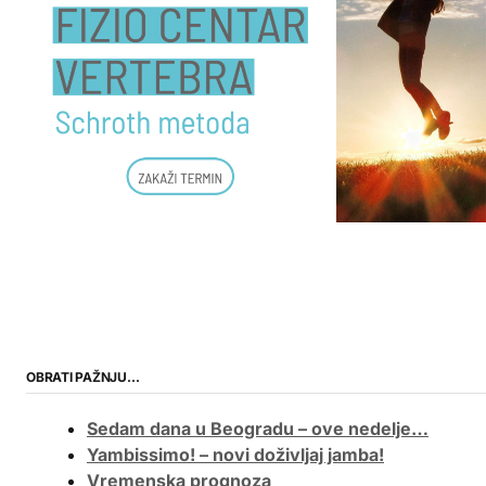
OBRATI PAŽNJU…
Sedam dana u Beogradu – ove nedelje…
Yambissimo! – novi doživljaj jamba!
Vremenska prognoza