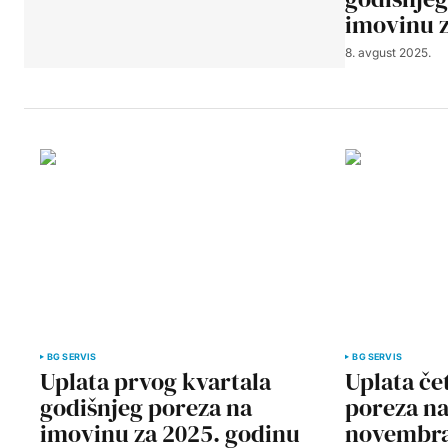
imovinu z
8. avgust 2025.
BG SERVIS
BG SERVIS
Uplata prvog kvartala
Uplata če
godišnjeg poreza na
poreza na
imovinu za 2025. godinu
novembra