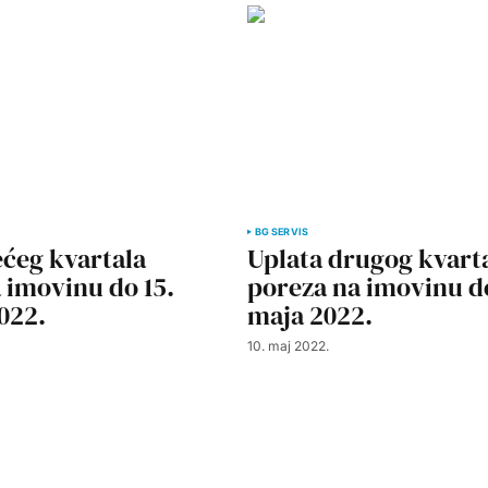
BG SERVIS
ećeg kvartala
Uplata drugog kvart
 imovinu do 15.
poreza na imovinu do
022.
maja 2022.
10. maj 2022.