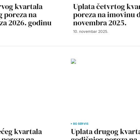
rvog kvartala
Uplata četvrtog kva
g poreza na
poreza na imovinu d
za 2026. godinu
novembra 2025.
10. novembar 2025.
BG SERVIS
ećeg kvartala
Uplata drugog kvart
 poreza na
godišnjeg poreza na