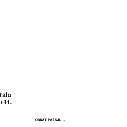
tala
 14.
OBRATI PAŽNJU…