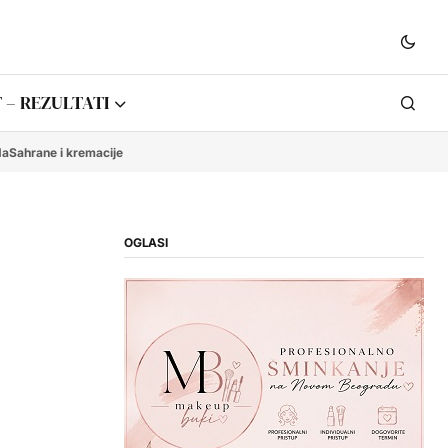
 – REZULTATI
da
Sahrane i kremacije
OGLASI