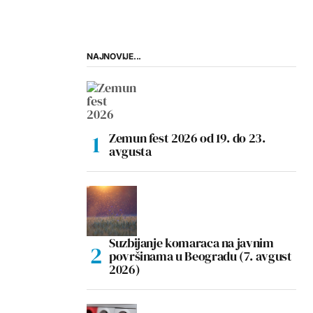
NAJNOVIJE...
Zemun fest 2026 od 19. do 23.
avgusta
Suzbijanje komaraca na javnim
površinama u Beogradu (7. avgust
2026)