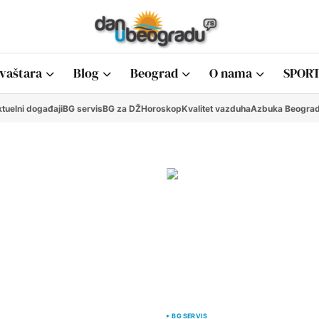
vaštara
Blog
Beograd
O nama
SPORT
tuelni događaji
BG servis
BG za DŽ
Horoskop
Kvalitet vazduha
Azbuka Beogra
BG SERVIS