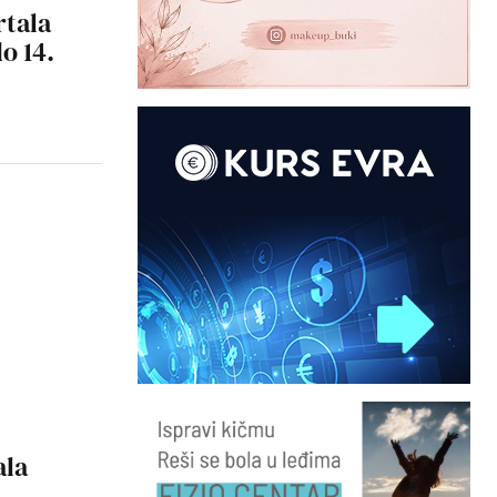
rtala
o 14.
ala