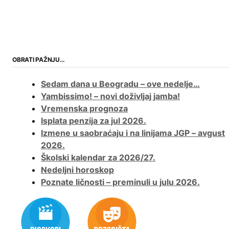
OBRATI PAŽNJU…
Sedam dana u Beogradu – ove nedelje…
Yambissimo! – novi doživljaj jamba!
Vremenska prognoza
Isplata penzija za jul 2026.
Izmene u saobraćaju i na linijama JGP – avgust
2026.
Školski kalendar za 2026/27.
Nedeljni horoskop
Poznate ličnosti – preminuli u julu 2026.