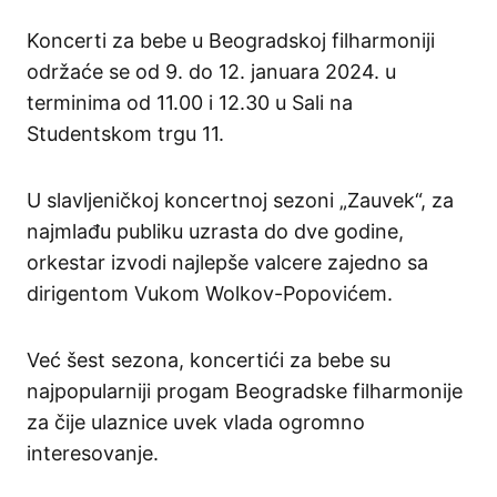
Koncerti za bebe u Beogradskoj filharmoniji
održaće se od 9. do 12. januara 2024. u
terminima od 11.00 i 12.30 u Sali na
Studentskom trgu 11.
U slavljeničkoj koncertnoj sezoni „Zauvek“, za
najmlađu publiku uzrasta do dve godine,
orkestar izvodi najlepše valcere zajedno sa
dirigentom Vukom Wolkov-Popovićem.
Već šest sezona, koncertići za bebe su
najpopularniji progam Beogradske filharmonije
za čije ulaznice uvek vlada ogromno
interesovanje.