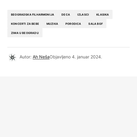
BEOGRADSKA FILHARMONIJA
DECA
IZLASCI
KLASIKA
KONCERTI ZA BEBE
MUZIKA
PORODICA
SALA BGF
ZIMA U BEOGRADU
Autor:
Ah Neša
Objavljeno
4. januar 2024.