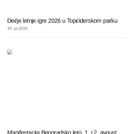
Dečje letnje igre 2026 u Topčiderskom parku
30. jul 2026.
Manifestacija Beogradsko leto, 1. i 2. avgust