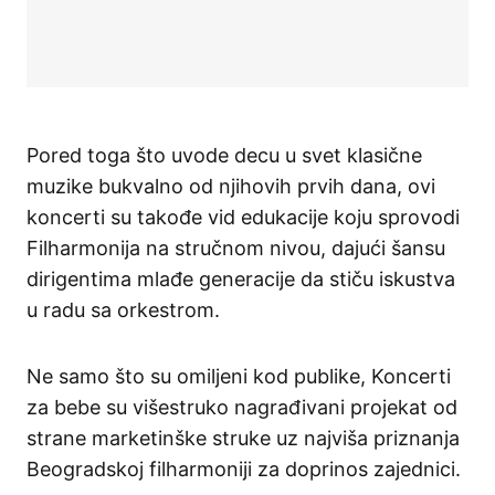
Pored toga što uvode decu u svet klasične
muzike bukvalno od njihovih prvih dana, ovi
koncerti su takođe vid edukacije koju sprovodi
Filharmonija na stručnom nivou, dajući šansu
dirigentima mlađe generacije da stiču iskustva
u radu sa orkestrom.
Ne samo što su omiljeni kod publike, Koncerti
za bebe su višestruko nagrađivani projekat od
strane marketinške struke uz najviša priznanja
Beogradskoj filharmoniji za doprinos zajednici.