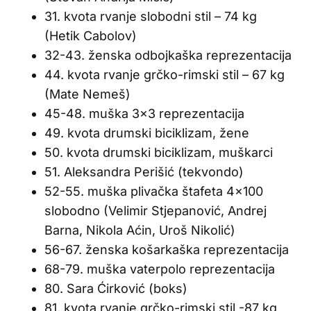
31. kvota rvanje slobodni stil – 74 kg
(Hetik Cabolov)
32-43. ženska odbojkaška reprezentacija
44. kvota rvanje grčko-rimski stil – 67 kg
(Mate Nemeš)
45-48. muška 3×3 reprezentacija
49. kvota drumski biciklizam, žene
50. kvota drumski biciklizam, muškarci
51. Aleksandra Perišić (tekvondo)
52-55. muška plivačka štafeta 4×100
slobodno (Velimir Stjepanović, Andrej
Barna, Nikola Aćin, Uroš Nikolić)
56-67. ženska košarkaška reprezentacija
68-79. muška vaterpolo reprezentacija
80. Sara Ćirković (boks)
81. kvota rvanje grčko-rimski stil -87 kg