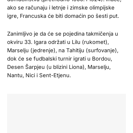
ako se računaju i letnje i zimske olimpijske
igre, Francuska će biti domaćin po šesti put.
Zanimljivo je da će se pojedina takmičenja u
okviru 33. Igara održati u Lilu (rukomet),
Marselju (jedrenje), na Tahitiju (surfovanje),
dok će se fudbalski turnir igrati u Bordou,
Desen Šarpjeu (u blizini Liona), Marselju,
Nantu, Nici i Sent-Etjenu.