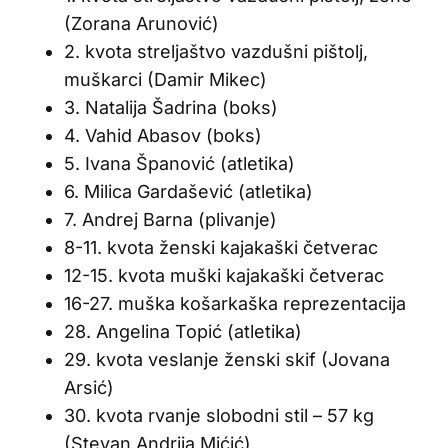
(Zorana Arunović)
2. kvota streljaštvo vazdušni pištolj,
muškarci (Damir Mikec)
3. Natalija Šadrina (boks)
4. Vahid Abasov (boks)
5. Ivana Španović (atletika)
6. Milica Gardašević (atletika)
7. Andrej Barna (plivanje)
8-11. kvota ženski kajakaški četverac
12-15. kvota muški kajakaški četverac
16-27. muška košarkaška reprezentacija
28. Angelina Topić (atletika)
29. kvota veslanje ženski skif (Jovana
Arsić)
30. kvota rvanje slobodni stil – 57 kg
(Stevan Andrija Mićić)