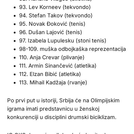
93. Lev Korneev (tekvondo)
94. Stefan Takov (tekvondo)
95. Novak Đoković (tenis)
96. Dušan Lajović (tenis)
97. Izabela Lupulesku (stoni tenis)
98-109. muška odbojkaška reprezentacija
110. Anja Crevar (plivanje)
111. Armin Sinančević (atletika)
112. Elzan Bibić (atletika)
113. Mihail Kadžaja (rvanje)
Po prvi put u istoriji, Srbija će na Olimpijskim
igrama imati predstavnicu u ženskoj
konkurenciji u disciplini drumski biciklizam.