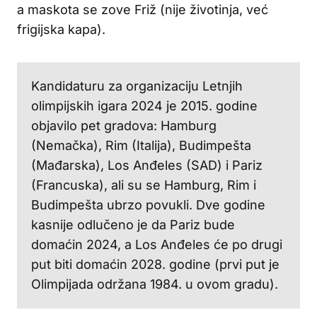
a maskota se zove Friž (nije životinja, već
frigijska kapa).
Kandidaturu za organizaciju Letnjih
olimpijskih igara 2024 je 2015. godine
objavilo pet gradova: Hamburg
(Nemačka), Rim (Italija), Budimpešta
(Mađarska), Los Anđeles (SAD) i Pariz
(Francuska), ali su se Hamburg, Rim i
Budimpešta ubrzo povukli. Dve godine
kasnije odlučeno je da Pariz bude
domaćin 2024, a Los Anđeles će po drugi
put biti domaćin 2028. godine (prvi put je
Olimpijada održana 1984. u ovom gradu).