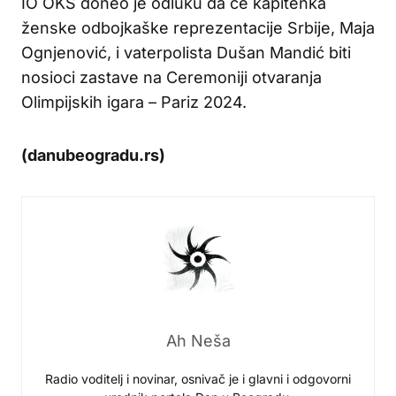
IO OKS doneo je odluku da će kapitenka
ženske odbojkaške reprezentacije Srbije, Maja
Ognjenović, i vaterpolista Dušan Mandić biti
nosioci zastave na Ceremoniji otvaranja
Olimpijskih igara – Pariz 2024.
(danubeogradu.rs)
Ah Neša
Radio voditelj i novinar, osnivač je i glavni i odgovorni