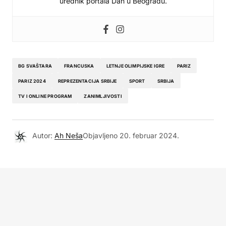
urednik portala Dan u Beogradu.
BG SVAŠTARA
FRANCUSKA
LETNJE OLIMPIJSKE IGRE
PARIZ
PARIZ 2024
REPREZENTACIJA SRBIJE
SPORT
SRBIJA
TV I ONLINE PROGRAM
ZANIMLJIVOSTI
Autor:
Ah Neša
Objavljeno
20. februar 2024.