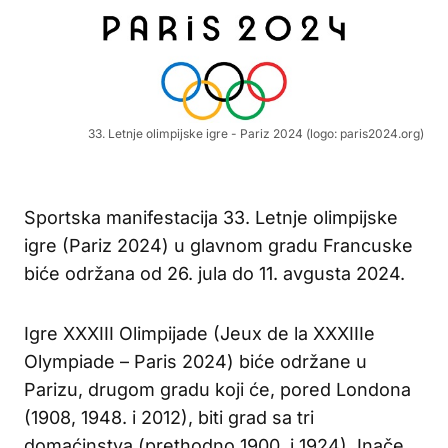
33. Letnje olimpijske igre - Pariz 2024 (logo: paris2024.org)
Sportska manifestacija 33. Letnje olimpijske
igre (Pariz 2024) u glavnom gradu Francuske
biće održana od 26. jula do 11. avgusta 2024.
Igre XXXIII Olimpijade (Jeux de la XXXIIIe
Olympiade – Paris 2024) biće održane u
Parizu, drugom gradu koji će, pored Londona
(1908, 1948. i 2012), biti grad sa tri
domaćinstva (prethodno 1900. i 1924). Inače,