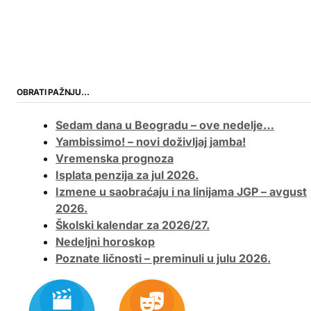
OBRATI PAŽNJU…
Sedam dana u Beogradu – ove nedelje…
Yambissimo! – novi doživljaj jamba!
Vremenska prognoza
Isplata penzija za jul 2026.
Izmene u saobraćaju i na linijama JGP – avgust
2026.
Školski kalendar za 2026/27.
Nedeljni horoskop
Poznate ličnosti – preminuli u julu 2026.