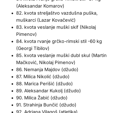
(Aleksandar Komarov)
82. kvota streljaštvo vazdušna puška,
muškarci (Lazar Kovačević)
83. kvota veslanje muški skif (Nikolaj
Pimenov)
84. kvota rvanje grčko-rimski stil -60 kg
(Georgi Tibilov)
85. kvota veslanje muški dubl skul (Martin
Mačković, Nikolaj Pimenov)
86. Nemanja Majdov (džudo)
87. Milica Nikolić (džudo)
88. Marica Perišić (džudo)
89. Aleksandar Kukolj (džudo)
90. Milica Žabić (džudo)
91. Strahinja Bunčić (džudo)
92. Adriana Vilagoš (atletika)