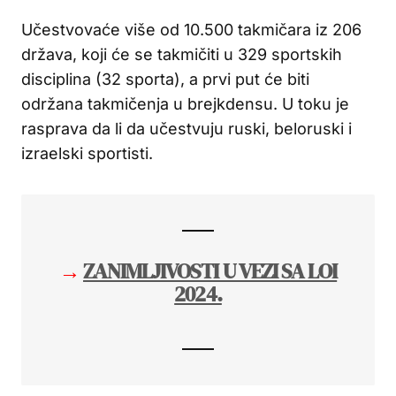
Učestvovaće više od 10.500 takmičara iz 206
država, koji će se takmičiti u 329 sportskih
disciplina (32 sporta), a prvi put će biti
održana takmičenja u brejkdensu. U toku je
rasprava da li da učestvuju ruski, beloruski i
izraelski sportisti.
→
ZANIMLJIVOSTI U VEZI SA LOI
2024.