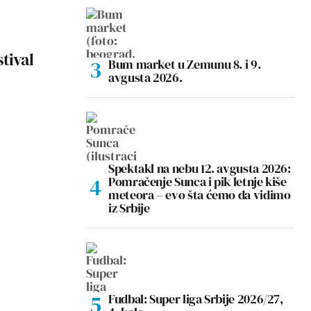
tival
Bum market u Zemunu 8. i 9.
avgusta 2026.
Spektakl na nebu 12. avgusta 2026:
Pomračenje Sunca i pik letnje kiše
meteora – evo šta ćemo da vidimo
iz Srbije
Fudbal: Super liga Srbije 2026/27,