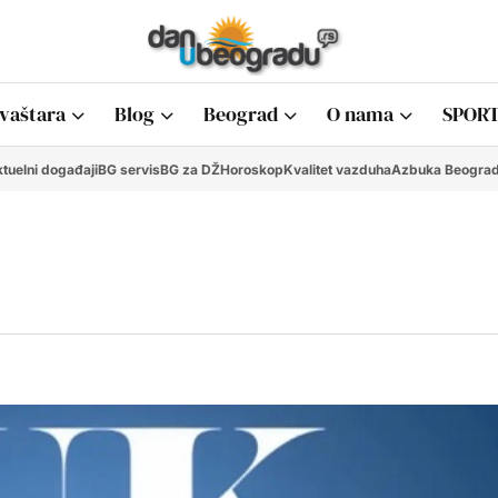
vaštara
Blog
Beograd
O nama
SPORT
tuelni događaji
BG servis
BG za DŽ
Horoskop
Kvalitet vazduha
Azbuka Beogra