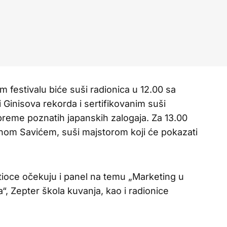
festivalu biće suši radionica u 12.00 sa
Ginisova rekorda i sertifikovanim suši
ipreme poznatih japanskih zalogaja. Za 13.00
nom Savićem, suši majstorom koji će pokazati
ioce očekuju i panel na temu „Marketing u
a“, Zepter škola kuvanja, kao i radionice