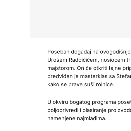
Poseban događaj na ovogodišnjem 
Urošem Radoičićem, nosiocem tri 
majstorom. On će otkriti tajne pr
predviđen je masterklas sa Stefa
kako se prave suši rolnice.
U okviru bogatog programa poset
poljoprivredi i plasiranje proizvod
namenjene najmlađima.