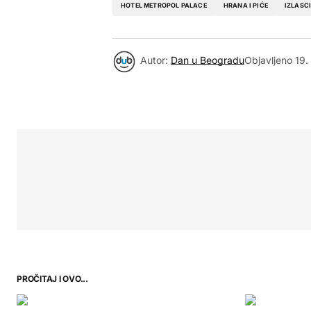
HOTEL METROPOL PALACE
HRANA I PIĆE
IZLASC
Autor:
Dan u Beogradu
Objavljeno
19.
PROČITAJ I OVO...