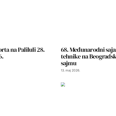
rta na Paliluli 28.
68. Međunarodni saj
6.
tehnike na Beograd
sajmu
13. maj 2026.