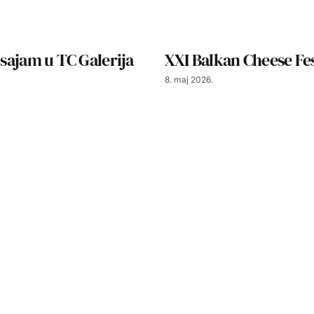
i sajam u TC Galerija
XXI Balkan Cheese Fes
8. maj 2026.