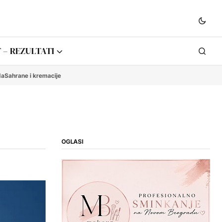
 – REZULTATI
da
Sahrane i kremacije
OGLASI