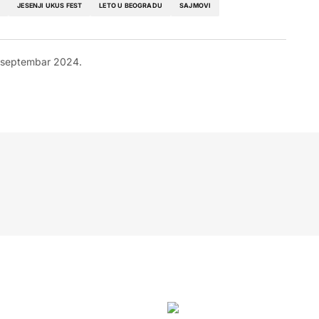
I
JESENJI UKUS FEST
LETO U BEOGRADU
SAJMOVI
 septembar 2024.