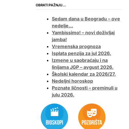
OBRATI PAŽNJU…
Sedam dana u Beogradu – ove
nedelje…
Yambissimo! – novi doživljaj
jamba!
Vremenska prognoza
Isplata penzija za jul 2026.
Izmene u saobraćaju i na
linijama JGP – avgust 2026.
Školski kalendar za 2026/27.
Nedeljni horoskop
Poznate ličnosti – preminuli u
julu 2026.