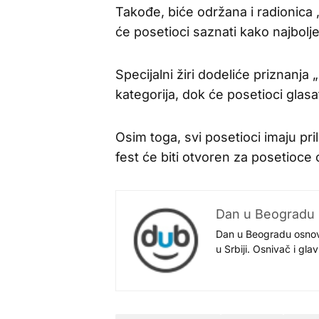
Takođe, biće održana i radionica
će posetioci saznati kako najbolje
Specijalni žiri dodeliće priznanja „
kategorija, dok će posetioci glasat
Osim toga, svi posetioci imaju pr
fest će biti otvoren za posetioce
Dan u Beogradu
Dan u Beogradu osnovan
u Srbiji. Osnivač i gl