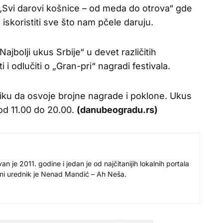
 „Svi darovi košnice – od meda do otrova“ gde
 iskoristiti sve što nam pčele daruju.
Najbolji ukus Srbije“ u devet različitih
i i odlučiti o „Gran-pri“ nagradi festivala.
iliku da osvoje brojne nagrade i poklone. Ukus
 od 11.00 do 20.00.
(danubeogradu.rs)
 je 2011. godine i jedan je od najčitanijih lokalnih portala
avni urednik je Nenad Mandić – Ah Neša.