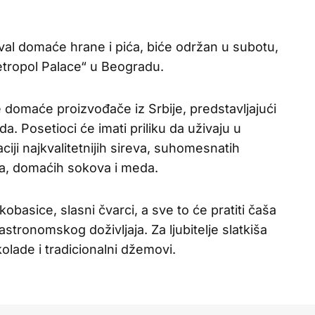
ival domaće hrane i pića, biće održan u subotu,
etropol Palace“ u Beogradu.
e domaće proizvođače iz Srbije, predstavljajući
a. Posetioci će imati priliku da uživaju u
ji najkvalitetnijih sireva, suhomesnatih
ra, domaćih sokova i meda.
kobasice, slasni čvarci, a sve to će pratiti čaša
tronomskog doživljaja. Za ljubitelje slatkiša
olade i tradicionalni džemovi.