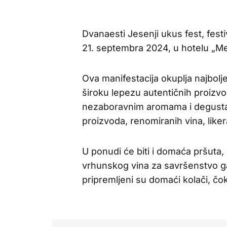
Dvanaesti Jesenji ukus fest, fest
21. septembra 2024, u hotelu „M
Ova manifestacija okuplja najbolj
široku lepezu autentičnih proizvod
nezaboravnim aromama i degustaci
proizvoda, renomiranih vina, like
U ponudi će biti i domaća pršuta, 
vrhunskog vina za savršenstvo gas
pripremljeni su domaći kolači, čok