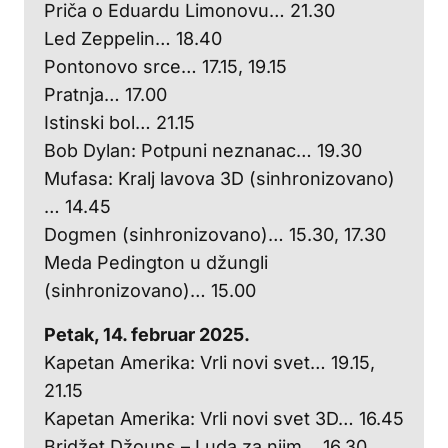
Priča o Eduardu Limonovu… 21.30
Led Zeppelin… 18.40
Pontonovo srce… 17.15, 19.15
Pratnja… 17.00
Istinski bol… 21.15
Bob Dylan: Potpuni neznanac… 19.30
Mufasa: Kralj lavova 3D (sinhronizovano)
… 14.45
Dogmen (sinhronizovano)… 15.30, 17.30
Meda Pedington u džungli
(sinhronizovano)… 15.00
Petak, 14. februar 2025.
Kapetan Amerika: Vrli novi svet… 19.15,
21.15
Kapetan Amerika: Vrli novi svet 3D… 16.45
Bridžet Džouns – Luda za njim… 16.30,