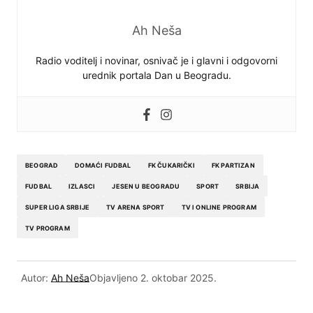
Ah Neša
Radio voditelj i novinar, osnivač je i glavni i odgovorni
urednik portala Dan u Beogradu.
BEOGRAD
DOMAĆI FUDBAL
FK ČUKARIČKI
FK PARTIZAN
FUDBAL
IZLASCI
JESEN U BEOGRADU
SPORT
SRBIJA
SUPER LIGA SRBIJE
TV ARENA SPORT
TV I ONLINE PROGRAM
TV PROGRAM
Autor:
Ah Neša
Objavljeno
2. oktobar 2025.