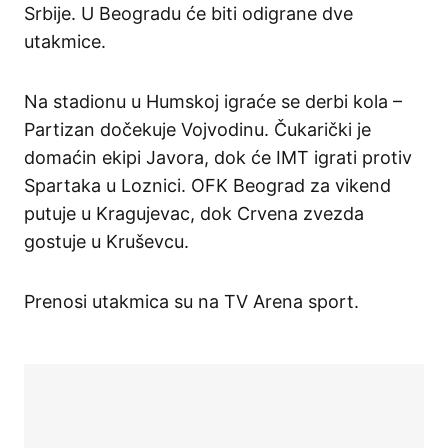
Srbije. U Beogradu će biti odigrane dve
utakmice.
Na stadionu u Humskoj igraće se derbi kola –
Partizan dočekuje Vojvodinu. Čukarički je
domaćin ekipi Javora, dok će IMT igrati protiv
Spartaka u Loznici. OFK Beograd za vikend
putuje u Kragujevac, dok Crvena zvezda
gostuje u Kruševcu.
Prenosi utakmica su na TV Arena sport.