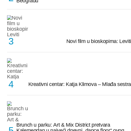
Beogradu“
Novi film u bioskopima: Leviti
Kreativni centar: Katja Klimova – Mlađa sestra
Brunch u parku: Art & Mix District pretvara
Kalemegdan u najveći dnevni „dance floor“ ovog