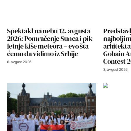
Spektakl na nebu 12. avgusta
Predstavl
2026: Pomračenje Sunca i pik
najbolji
letnje kiše meteora – evo šta
arhitekta
ćemo da vidimo iz Srbije
Gobain A
Contest 
6. avgust 2026.
3. avgust 2026.