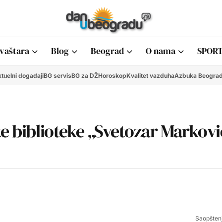
vaštara
Blog
Beograd
O nama
SPORT
tuelni događaji
BG servis
BG za DŽ
Horoskop
Kvalitet vazduha
Azbuka Beogra
ke biblioteke „Svetozar Markovi
Saopštenja