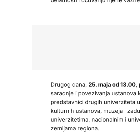
delatnosti i očuvanju njene važn
Drugog dana,
25. maja od 13.00
,
saradnje i povezivanja ustanova k
predstavnici drugih univerziteta u 
kulturnih ustanova, muzeja i za
univerzitetima, nacionalnim i univ
zemljama regiona.