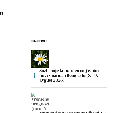
an
NAJNOVIJE...
Suzbijanje komaraca na javnim
površinama u Beogradu (8. i 9.
avgust 2026)