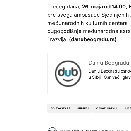
Trećeg dana,
26. maja od 14.00
, 
pre svega ambasade Sjedinjenih Am
međunarodnih kulturnih centara i
dugogodišnje međunarodne saradn
i razvija.
(danubeogradu.rs)
Dan u Beogradu
Dan u Beogradu osnovan
u Srbiji. Osnivač i gl
BG SVAŠTARA
JUBILEJI
OBRATI PAŽNJU
UB 