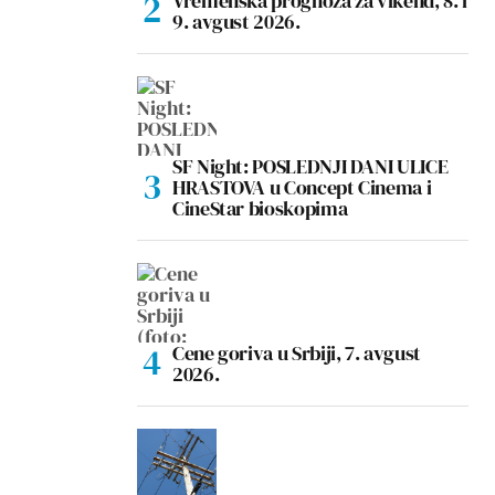
Vremenska prognoza za vikend, 8. i
9. avgust 2026.
SF Night: POSLEDNJI DANI ULICE
HRASTOVA u Concept Cinema i
CineStar bioskopima
Cene goriva u Srbiji, 7. avgust
2026.