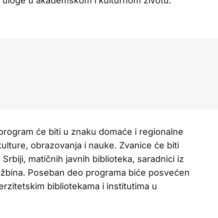
e uloge u akademskom i kulturnom životu.
 program će biti u znaku domaće i regionalne
ulture, obrazovanja i nauke. Zvanice će biti
Srbiji, matičnih javnih biblioteka, saradnici iz
dužbina. Poseban deo programa biće posvećen
erzitetskim bibliotekama i institutima u