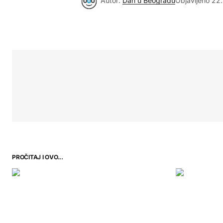
Autor:
Dan u Beogradu
Objavljeno
22.
PROČITAJ I OVO...