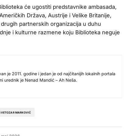
Biblioteka će ugostiti predstavnike ambasada,
eričkih Država, Austrije i Velike Britanije,
 drugih partnerskih organizacija u duhu
je i kulturne razmene koju Biblioteka neguje
 je 2011. godine i jedan je od najčitanijih lokalnih portala
avni urednik je Nenad Mandić – Ah Neša.
SVETOZAR MARKOVIĆ