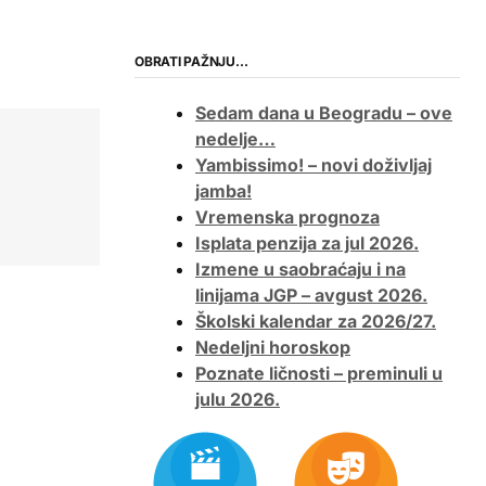
OBRATI PAŽNJU…
Sedam dana u Beogradu – ove
nedelje…
Yambissimo! – novi doživljaj
jamba!
Vremenska prognoza
Isplata penzija za jul 2026.
Izmene u saobraćaju i na
linijama JGP – avgust 2026.
Školski kalendar za 2026/27.
Nedeljni horoskop
Poznate ličnosti – preminuli u
julu 2026.