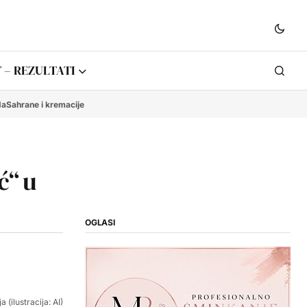
 – REZULTATI
da
Sahrane i kremacije
ć“ u
OGLASI
 (ilustracija: AI)