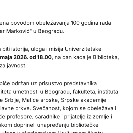
čena povodom obeležavanja 100 godina rada
zar Marković“ u Beogradu.
iti istorija, uloga i misija Univerzitetske
 maja 2026. od 18.00
, na dan kada je Biblioteka,
za javnost.
a biće održan uz prisustvo predstavnika
iteta umetnosti u Beogradu, fakulteta, instituta
ke Srbije, Matice srpske, Srpske akademije
lavne crkve. Svečanost, kojom se obeležava i
profesore, saradnike i prijatelje iz zemlje i
rškom doprineli unapređenju bibliotečke