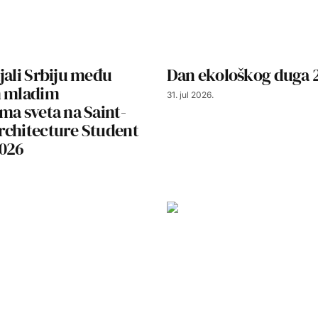
jali Srbiju među
Dan ekološkog duga 
m mladim
31. jul 2026.
ma sveta na Saint-
rchitecture Student
2026