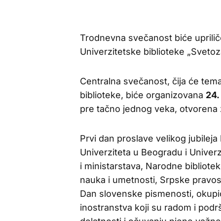
Trodnevna svečanost biće uprili
Univerzitetske biblioteke „Sveto
Centralna svečanost, čija će tema b
biblioteke, biće organizovana
24.
pre tačno jednog veka, otvorena 
Prvi dan proslave velikog jubilej
Univerziteta u Beogradu i Univerz
i ministarstava, Narodne bibliote
nauka i umetnosti, Srpske pravos
Dan slovenske pismenosti, okupiće 
inostranstva koji su radom i pod