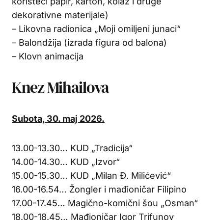
koristeći papir, karton, kolaž i druge
dekorativne materijale)
– Likovna radionica „Moji omiljeni junaci“
– Balondžija (izrada figura od balona)
– Klovn animacija
Knez Mihailova
Subota, 30. maj 2026.
13.00-13.30… KUD „Tradicija“
14.00-14.30… KUD „Izvor“
15.00-15.30… KUD „Milan Đ. Milićević“
16.00-16.54… Žongler i mađioničar Filipino
17.00-17.45… Magično-komični šou „Osman“
18.00-18.45… Mađioničar Igor Trifunov