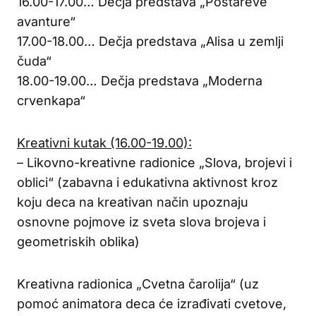
16.00-17.00… Dečja predstava „Poštareve
avanture“
17.00-18.00… Dečja predstava „Alisa u zemlji
čuda“
18.00-19.00… Dečja predstava „Moderna
crvenkapa“
Kreativni kutak (16.00-19.00):
– Likovno-kreativne radionice „Slova, brojevi i
oblici“ (zabavna i edukativna aktivnost kroz
koju deca na kreativan način upoznaju
osnovne pojmove iz sveta slova brojeva i
geometriskih oblika)
Kreativna radionica „Cvetna čarolija“ (uz
pomoć animatora deca će izrađivati cvetove,