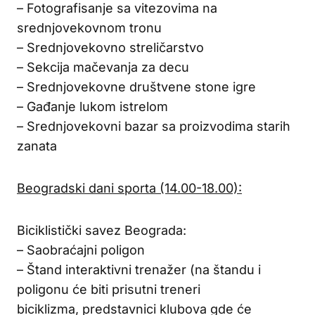
– Fotografisanje sa vitezovima na
srednjovekovnom tronu
– Srednjovekovno streličarstvo
– Sekcija mačevanja za decu
– Srednjovekovne društvene stone igre
– Gađanje lukom istrelom
– Srednjovekovni bazar sa proizvodima starih
zanata
Beogradski dani sporta (14.00-18.00):
Biciklistički savez Beograda:
– Saobraćajni poligon
– Štand interaktivni trenažer (na štandu i
poligonu će biti prisutni treneri
biciklizma, predstavnici klubova gde će