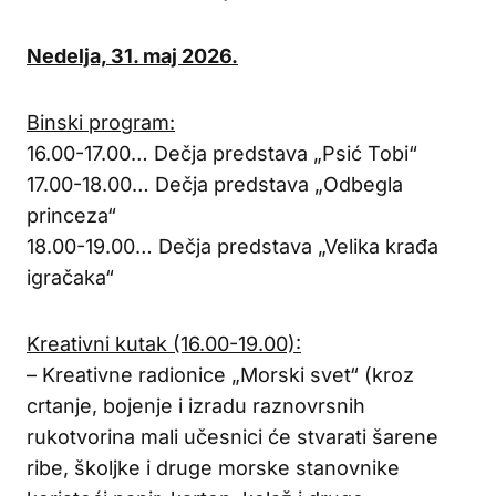
Nedelja, 31. maj 2026.
Binski program:
16.00-17.00… Dečja predstava „Psić Tobi“
17.00-18.00… Dečja predstava „Odbegla
princeza“
18.00-19.00… Dečja predstava „Velika krađa
igračaka“
Kreativni kutak (16.00-19.00):
– Kreativne radionice „Morski svet“ (kroz
crtanje, bojenje i izradu raznovrsnih
rukotvorina mali učesnici će stvarati šarene
ribe, školjke i druge morske stanovnike