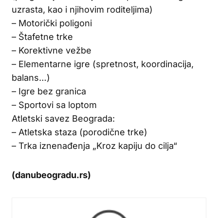
uzrasta, kao i njihovim roditeljima)
– Motorički poligoni
– Štafetne trke
– Korektivne vežbe
– Elementarne igre (spretnost, koordinacija,
balans…)
– Igre bez granica
– Sportovi sa loptom
Atletski savez Beograda:
– Atletska staza (porodične trke)
– Trka iznenađenja „Kroz kapiju do cilja“
(danubeogradu.rs)