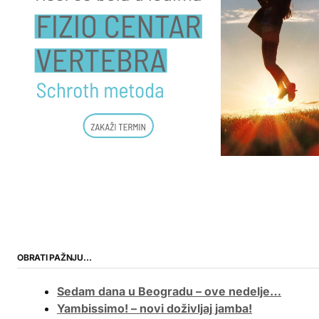
OBRATI PAŽNJU…
Sedam dana u Beogradu – ove nedelje…
Yambissimo! – novi doživljaj jamba!