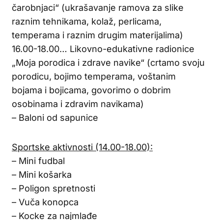
čarobnjaci“ (ukrašavanje ramova za slike
raznim tehnikama, kolaž, perlicama,
temperama i raznim drugim materijalima)
16.00-18.00… Likovno-edukativne radionice
„Moja porodica i zdrave navike“ (crtamo svoju
porodicu, bojimo temperama, voštanim
bojama i bojicama, govorimo o dobrim
osobinama i zdravim navikama)
– Baloni od sapunice
Sportske aktivnosti (14.00-18.00):
– Mini fudbal
– Mini košarka
– Poligon spretnosti
– Vuča konopca
– Kocke za najmlađe