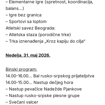
– Elementarne igre (spretnost, koordinacija,
balans…)
– Igre bez granica
– Sportovi sa loptom
Atletski savez Beograda:
– Atletska staza (porodične trke)
– Trka iznenađenja „Kroz kapiju do cilja“
Nedelja, 31. maj 2026.
Binski program:
14.00-16.00… Bal rusko-srpskog prijateljstva
14.00-15.00… Nastup dečjeg hora
– Nastup pevačice Nadežde Pjankove
– Nastup rusko-srpske plesne grupe
– Svečani valcer