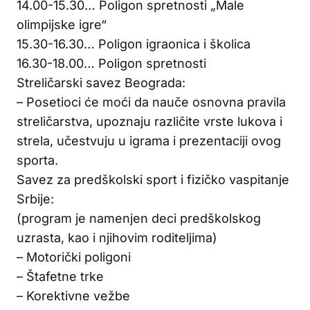
14.00-15.30… Poligon spretnosti „Male
olimpijske igre“
15.30-16.30… Poligon igraonica i školica
16.30-18.00… Poligon spretnosti
Streličarski savez Beograda:
– Posetioci će moći da nauče osnovna pravila
streličarstva, upoznaju različite vrste lukova i
strela, učestvuju u igrama i prezentaciji ovog
sporta.
Savez za predškolski sport i fizičko vaspitanje
Srbije:
(program je namenjen deci predškolskog
uzrasta, kao i njihovim roditeljima)
– Motorički poligoni
– Štafetne trke
– Korektivne vežbe