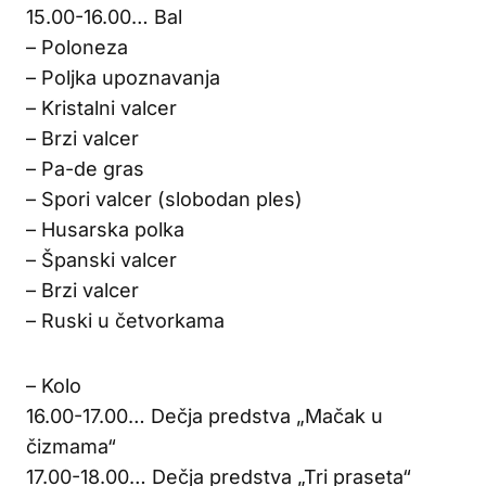
15.00-16.00… Bal
– Poloneza
– Poljka upoznavanja
– Kristalni valcer
– Brzi valcer
– Pa-de gras
– Spori valcer (slobodan ples)
– Husarska polka
– Španski valcer
– Brzi valcer
– Ruski u četvorkama
– Kolo
16.00-17.00… Dečja predstva „Mačak u
čizmama“
17.00-18.00… Dečja predstva „Tri praseta“