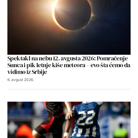
Spektakl na nebu 12. avgusta 2026: Pomračenje
Sunca i pik letnje kiše meteora – evo šta ćemo da
vidimo iz Srbije
6. avgust 2026.