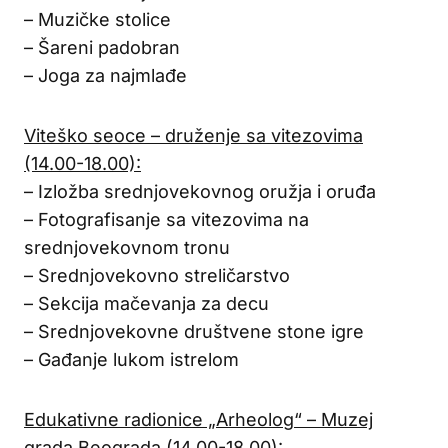
– Muzičke stolice
– Šareni padobran
– Joga za najmlađe
Viteško seoce – druženje sa vitezovima
(14.00-18.00):
– Izložba srednjovekovnog oružja i oruđa
– Fotografisanje sa vitezovima na
srednjovekovnom tronu
– Srednjovekovno streličarstvo
– Sekcija mačevanja za decu
– Srednjovekovne društvene stone igre
– Gađanje lukom istrelom
Edukativne radionice „Arheolog“ – Muzej
grada Beograda (14.00-18.00):