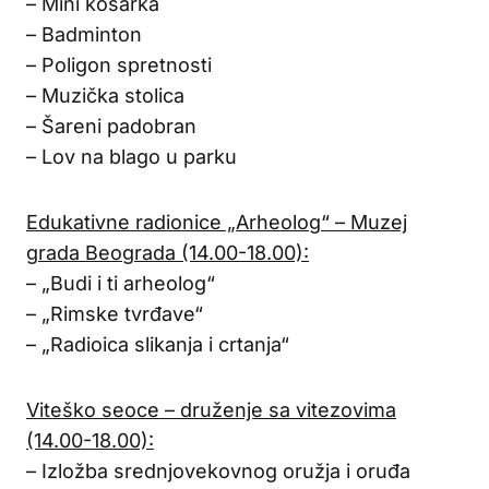
– Mini košarka
– Badminton
– Poligon spretnosti
– Muzička stolica
– Šareni padobran
– Lov na blago u parku
Edukativne radionice „Arheolog“ – Muzej
grada Beograda (14.00-18.00):
– „Budi i ti arheolog“
– „Rimske tvrđave“
– „Radioica slikanja i crtanja“
Viteško seoce – druženje sa vitezovima
(14.00-18.00):
– Izložba srednjovekovnog oružja i oruđa