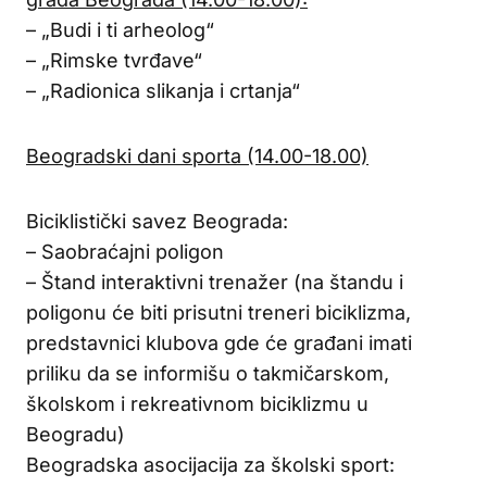
– „Budi i ti arheolog“
– „Rimske tvrđave“
– „Radionica slikanja i crtanja“
Beogradski dani sporta (14.00-18.00)
Biciklistički savez Beograda:
– Saobraćajni poligon
– Štand interaktivni trenažer (na štandu i
poligonu će biti prisutni treneri biciklizma,
predstavnici klubova gde će građani imati
priliku da se informišu o takmičarskom,
školskom i rekreativnom biciklizmu u
Beogradu)
Beogradska asocijacija za školski sport: