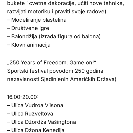
bukete i cvetne dekoracije, učiti nove tehnike,
razvijati motoriku i praviti svoje radove)
– Modeliranje plastelina
– Društvene igre
– Balondžija (izrada figura od balona)
– Klovn animacija
„250 Years of Freedom: Game on!“
Sportski festival povodom 250 godina
nezavisnosti Sjedinjenih Američkih Država)
16.00-20.00:
– Ulica Vudroa Vilsona
– Ulica Ruzveltova
– Ulica Džordža Vašingtona
– Ulica Džona Kenedija