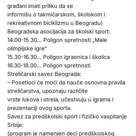
građani imati priliku da se
informišu o takmičarskom, školskom i
rekreativnom biciklizmu u Beogradu)
Beogradska asocijacija za školski sport:
14.00-15.30… Poligon spretnosti „Male
olimpijske igre“
15.30-16.30… Poligon igraonica i školica
16.30-18.00… Poligon spretnosti
Streličarski savez Beograda:
– Posetioci će moći da nauče osnovna pravila
streličarstva, upoznaju različite
vrste lukova i strela, učestvuju u igrama i
prezentaciji ovog sporta.
Savez za predškolski sport i fizičko vaspitanje
Srbije:
(program je namenjen deci predškolskog