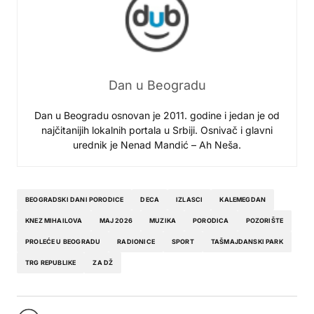
Dan u Beogradu
Dan u Beogradu osnovan je 2011. godine i jedan je od
najčitanijih lokalnih portala u Srbiji. Osnivač i glavni
urednik je Nenad Mandić – Ah Neša.
BEOGRADSKI DANI PORODICE
DECA
IZLASCI
KALEMEGDAN
KNEZ MIHAILOVA
MAJ 2026
MUZIKA
PORODICA
POZORIŠTE
PROLEĆE U BEOGRADU
RADIONICE
SPORT
TAŠMAJDANSKI PARK
TRG REPUBLIKE
ZA DŽ