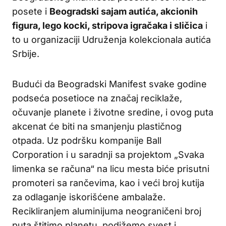
posete i
Beogradski sajam autića, akcionih
figura, lego kocki, stripova igračaka i sličica
i
to u organizaciji Udruženja kolekcionala autića
Srbije.
Budući da Beogradski Manifest svake godine
podseća posetioce na značaj reciklaže,
očuvanje planete i životne sredine, i ovog puta
akcenat će biti na smanjenju plastičnog
otpada. Uz podršku kompanije Ball
Corporation i u saradnji sa projektom „Svaka
limenka se računa“ na licu mesta biće prisutni
promoteri sa rančevima, kao i veći broj kutija
za odlaganje iskorišćene ambalaže.
Recikliranjem aluminijuma neograničeni broj
puta štitimo planetu, podižemo svest i