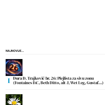
NAJNOVIJE...
Đura Đ. Trajković br. 26: Plejlista za sivu zonu
(Fontaines D.C, Beth Ditto, alt-J, Wet Leg, Gustaf…)