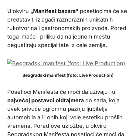
U okviru
„Manifest bazara“
posetiocima će se
predstaviti izlagači raznoraznih unikatnih
rukotvorina i gastronomskih proizvoda. Pored
toga imaće i priliku da na jednom mestu
degustiraju specijalitete iz cele zemlje.
Beogradski manifest (foto: Live Production)
Posetioci Manifesta će moći da uživaju i u
najvećoj postavci oldtajmera
do sada, koja
uvek privuče ogromnu pažnju ljubitelja
automobila ali i onih koji vole estetiku prošlih
vremena. Pored ove uzložbe, u okviru
Beogradskog Manifesta posetioci će moći da