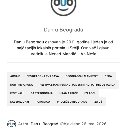
Dan u Beogradu
Dan u Beogradu osnovan je 2011. godine i jedan je od
najčitanijih lokalnih portala u Srbiji. Osnivač i glavni
urednik je Nenad Mandić – Ah Neša.
AKCIJE
BEOGRADSKA TVRĐAVA
BEOGRADSKI MANIFEST
DECA
DUB PREPORUKA
FESTIVAL MANIFESTACIJA DESTINACIJA I DEGUSTACIJA
FESTIVALI
GASTRONOMIJA
HRANA I PIĆE
IZLASCI
KALEMEGDAN
PORODICA
PROLEĆE U BEOGRADU
ZA DŽ
Autor:
Dan u Beogradu
Objavljeno
26. maj 2026.