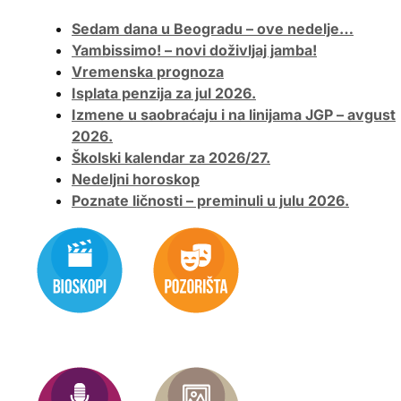
Sedam dana u Beogradu – ove nedelje…
Yambissimo! – novi doživljaj jamba!
Vremenska prognoza
Isplata penzija za jul 2026.
Izmene u saobraćaju i na linijama JGP – avgust
2026.
Školski kalendar za 2026/27.
Nedeljni horoskop
Poznate ličnosti – preminuli u julu 2026.