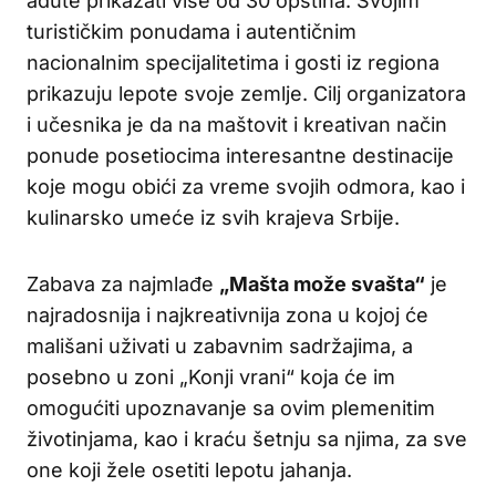
adute prikazati više od 30 opština. Svojim
turističkim ponudama i autentičnim
nacionalnim specijalitetima i gosti iz regiona
prikazuju lepote svoje zemlje. Cilj organizatora
i učesnika je da na maštovit i kreativan način
ponude posetiocima interesantne destinacije
koje mogu obići za vreme svojih odmora, kao i
kulinarsko umeće iz svih krajeva Srbije.
Zabava za najmlađe
„Mašta može svašta“
je
najradosnija i najkreativnija zona u kojoj će
mališani uživati u zabavnim sadržajima, a
posebno u zoni „Konji vrani“ koja će im
omogućiti upoznavanje sa ovim plemenitim
životinjama, kao i kraću šetnju sa njima, za sve
one koji žele osetiti lepotu jahanja.