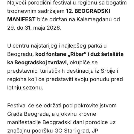
Najveći porodični festival u regionu sa bogatim
trodnevnim sadržajem
12. BEOGRADSKI
MANIFEST
biće održan na Kalemegdanu od
29. do 31. maja 2026.
U centru najstarijeg i najlepšeg parka u
Beogradu,
kod fontane „Ribar“ i duž šetališta
ka Beogradskoj tvrđavi
, okupiće se
predstavnici turističkih destinacija iz Srbije i
regiona koji će predstaviti svoju ponudu pred
letnju sezonu.
Festival će se održati pod pokroviteljstvom
Grada Beograda, a u okviru krovne
manifestacije Beogradski dani porodice uz
značajnu podršku GO Stari grad, JP