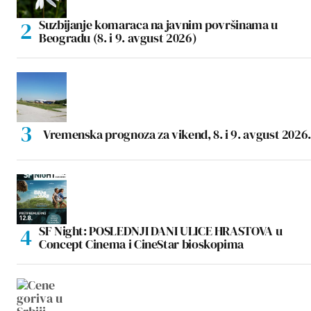
Suzbijanje komaraca na javnim površinama u
Beogradu (8. i 9. avgust 2026)
Vremenska prognoza za vikend, 8. i 9. avgust 2026.
SF Night: POSLEDNJI DANI ULICE HRASTOVA u
Concept Cinema i CineStar bioskopima