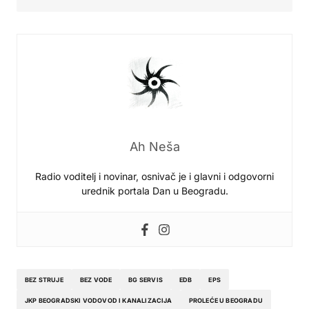
Ah Neša
Radio voditelj i novinar, osnivač je i glavni i odgovorni
urednik portala Dan u Beogradu.
BEZ STRUJE
BEZ VODE
BG SERVIS
EDB
EPS
JKP BEOGRADSKI VODOVOD I KANALIZACIJA
PROLEĆE U BEOGRADU