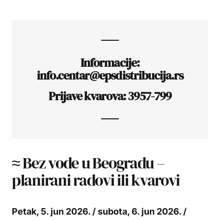
Informacije:
info.centar@epsdistribucija.rs
Prijave kvarova: 3957-799
≈ Bez vode u Beogradu –
planirani radovi ili kvarovi
Petak, 5. jun 2026. / subota, 6. jun 2026. /