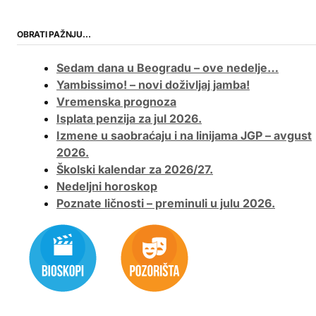
OBRATI PAŽNJU…
Sedam dana u Beogradu – ove nedelje…
Yambissimo! – novi doživljaj jamba!
Vremenska prognoza
Isplata penzija za jul 2026.
Izmene u saobraćaju i na linijama JGP – avgust
2026.
Školski kalendar za 2026/27.
Nedeljni horoskop
Poznate ličnosti – preminuli u julu 2026.