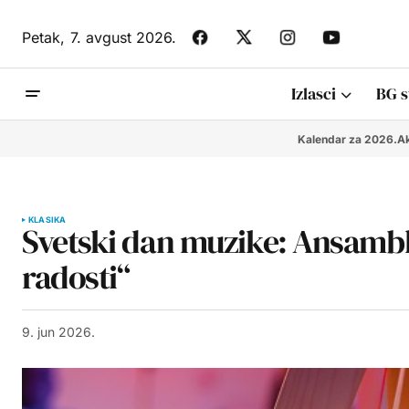
Petak,
7. avgust 2026.
Izlasci
BG s
Kalendar za 2026.
Ak
KLASIKA
Svetski dan muzike: Ansambl 
radosti“
9. jun 2026.