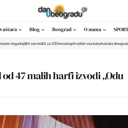
vaštara
Blog
Beograd
O nama
SPORT
tuelni događaji
BG servis
BG za DŽ
Horoskop
Kvalitet vazduha
Azbuka Beogra
od 47 malih harfi izvodi „Odu