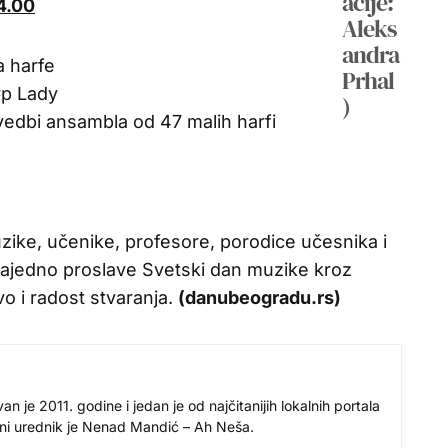
4.00
a harfe
rp Lady
vedbi ansambla od 47 malih harfi
muzike, učenike, profesore, porodice učesnika i
ajedno proslave Svetski dan muzike kroz
o i radost stvaranja.
(danubeogradu.rs)
 je 2011. godine i jedan je od najčitanijih lokalnih portala
avni urednik je Nenad Mandić – Ah Neša.