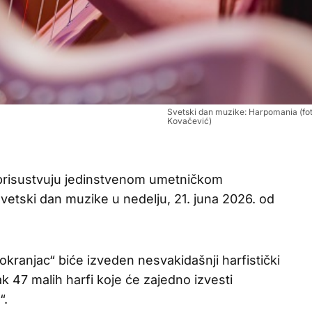
Svetski dan muzike: Harpomania (fot
Kovačević)
a prisustvuju jedinstvenom umetničkom
vetski dan muzike u nedelju, 21. juna 2026. od
kranjac“ biće izveden nesvakidašnji harfistički
 47 malih harfi koje će zajedno izvesti
“.