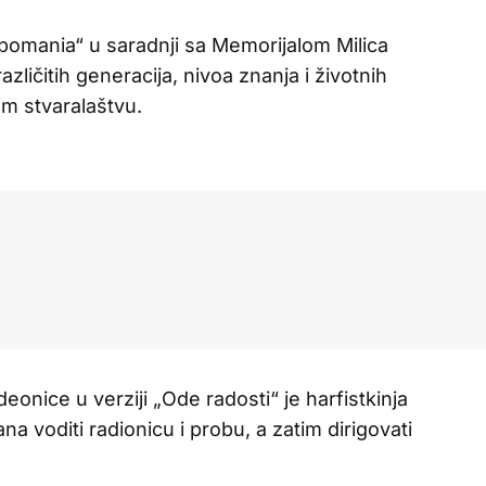
pomania“ u saradnji sa Memorijalom Milica
azličitih generacija, nivoa znanja i životnih
m stvaralaštvu.
eonice u verziji „Ode radosti“ je harfistkinja
na voditi radionicu i probu, a zatim dirigovati