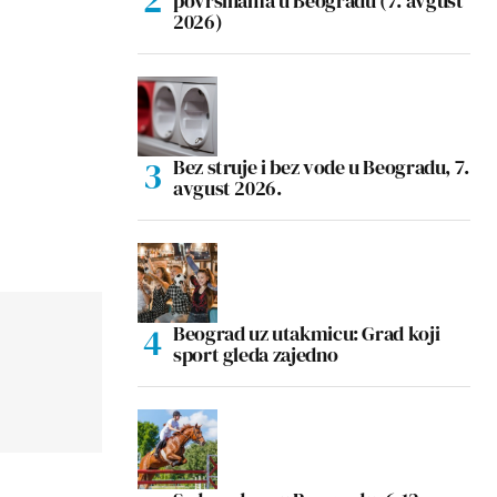
površinama u Beogradu (7. avgust
2026)
Bez struje i bez vode u Beogradu, 7.
avgust 2026.
Beograd uz utakmicu: Grad koji
sport gleda zajedno