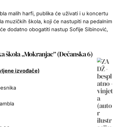
 malih harfi, publika će uživati i u koncertu
da muzičkih škola, koji će nastupiti na pedalnim
e dodatno obogatiti nastup Sofije Sibinović,
čka škola „Mokranjac“ (Dečanska 6)
vljene izvođače)
česnika
sambla