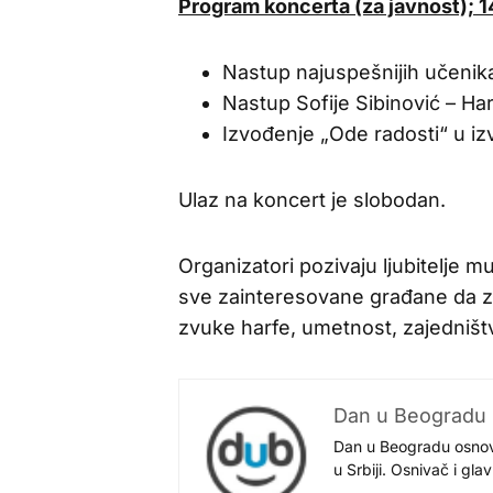
Program koncerta (za javnost); 1
Nastup najuspešnijih učenik
Nastup Sofije Sibinović – Ha
Izvođenje „Ode radosti“ u iz
Ulaz na koncert je slobodan.
Organizatori pozivaju ljubitelje 
sve zainteresovane građane da z
zvuke harfe, umetnost, zajedništv
Dan u Beogradu
Dan u Beogradu osnovan
u Srbiji. Osnivač i gl