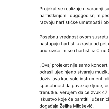
Projekat se realizuje u saradnji
harfistkinjom i dugogodišnjim pe
razvoju harfističke umetnosti i ob
Posebnu vrednost ovom susretu 
nastupaju harfisti uzrasta od pet 
pridružiće im se i harfisti iz Crn
„Ovaj projekat nije samo koncert. 
odrasli ujedinjeno stvaraju muzik
doživljava kao solo instrument, 
sposobnost da povezuje ljude, po
trenutke. Verujem da će zvuk 47 h
iskustvo koje će pamtiti i učesnici 
događaja Željka Milošević.