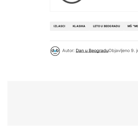
IZLASCI
KLASIKA
LETO U BEOGRADU
MŠ "M
Autor:
Dan u Beogradu
Objavljeno
9. 