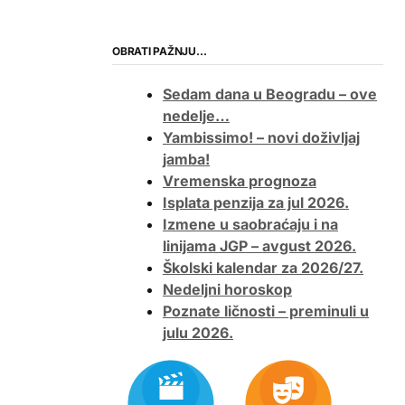
OBRATI PAŽNJU…
Sedam dana u Beogradu – ove
nedelje…
Yambissimo! – novi doživljaj
jamba!
Vremenska prognoza
Isplata penzija za jul 2026.
Izmene u saobraćaju i na
linijama JGP – avgust 2026.
Školski kalendar za 2026/27.
Nedeljni horoskop
Poznate ličnosti – preminuli u
julu 2026.