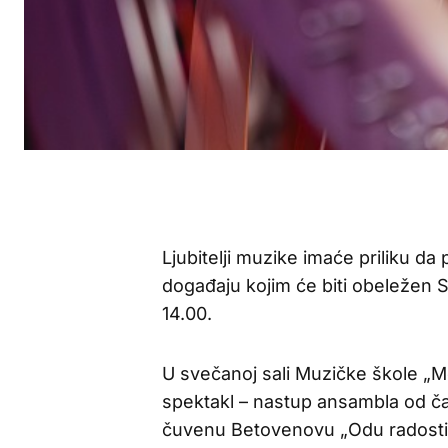
Ljubitelji muzike imaće priliku d
događaju kojim će biti obeležen S
14.00.
U svečanoj sali Muzičke škole „Mo
spektakl – nastup ansambla od čak
čuvenu Betovenovu „Odu radosti