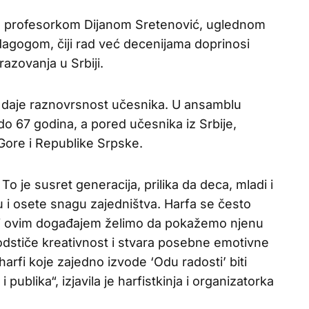
 sa profesorkom Dijanom Sretenović, uglednom
dagogom, čiji rad već decenijama doprinosi
razovanja u Srbiji.
daje raznovrsnost učesnika. U ansamblu
do 67 godina, a pored učesnika iz Srbije,
e Gore i Republike Srpske.
To je susret generacija, prilika da deca, mladi i
u i osete snagu zajedništva. Harfa se često
ali ovim događajem želimo da pokažemo njenu
dstiče kreativnost i stvara posebne emotivne
arfi koje zajedno izvode ‘Odu radosti’ biti
i publika“, izjavila je harfistkinja i organizatorka