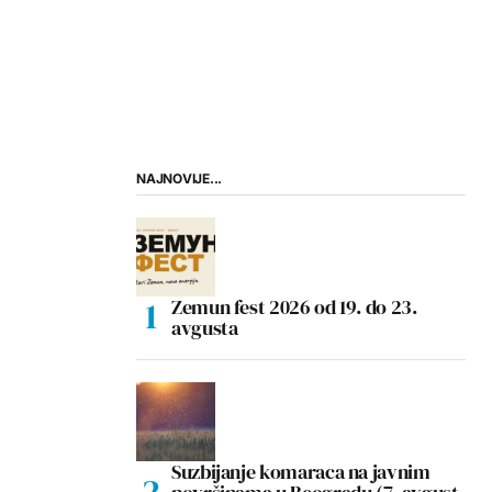
NAJNOVIJE...
Zemun fest 2026 od 19. do 23.
avgusta
Suzbijanje komaraca na javnim