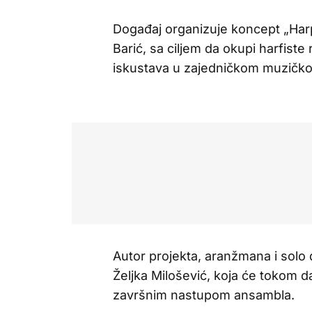
Događaj organizuje koncept „Har
Barić, sa ciljem da okupi harfiste r
iskustava u zajedničkom muzičko
Autor projekta, aranžmana i solo d
Željka Milošević, koja će tokom da
završnim nastupom ansambla.