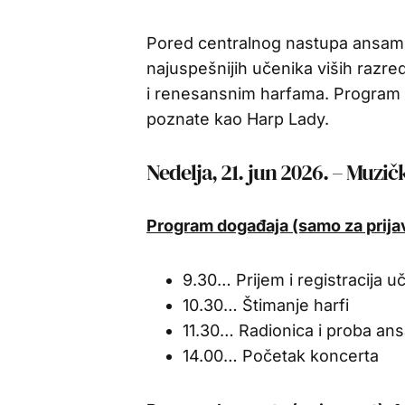
Pored centralnog nastupa ansambla
najuspešnijih učenika viših razre
i renesansnim harfama. Program ć
poznate kao Harp Lady.
Nedelja, 21. jun 2026. – Muzi
Program događaja (samo za prija
9.30… Prijem i registracija u
10.30… Štimanje harfi
11.30… Radionica i proba an
14.00… Početak koncerta