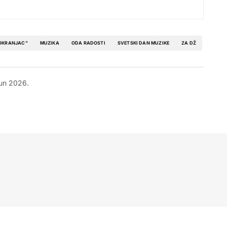
OKRANJAC"
MUZIKA
ODA RADOSTI
SVETSKI DAN MUZIKE
ZA DŽ
jun 2026.