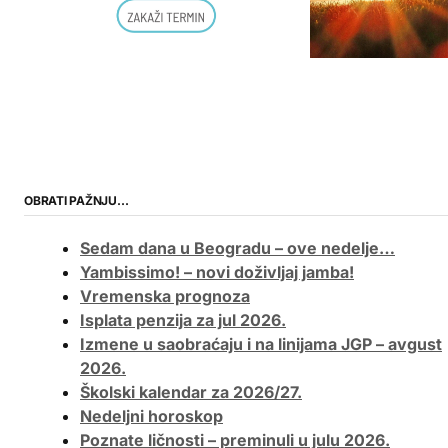
OBRATI PAŽNJU…
Sedam dana u Beogradu – ove nedelje…
Yambissimo! – novi doživljaj jamba!
Vremenska prognoza
Isplata penzija za jul 2026.
Izmene u saobraćaju i na linijama JGP – avgust
2026.
Školski kalendar za 2026/27.
Nedeljni horoskop
Poznate ličnosti – preminuli u julu 2026.