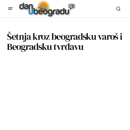
Šetnja kroz beogradsku varoš i
Beogradsku tvrđavu