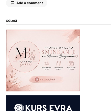
Add a comment
OGLASI
Vaša adresa e-pošte neće biti objavljena.
Neophodna polja su označena
*
Comment
*
Your Name
Your E-mail
Sačuvaj moje ime, e-poštu i veb mesto u ovom
pregledaču veba za sledeći put kada
komentarišem.