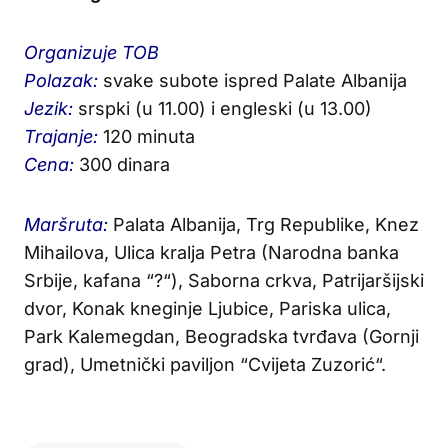
Organizuje TOB
Polazak:
svake subote ispred Palate Albanija
Jezik:
srspki (u 11.00) i engleski (u 13.00)
Trajanje:
120 minuta
Cena:
300 dinara
Maršruta:
Palata Albanija, Trg Republike, Knez
Mihailova, Ulica kralja Petra (Narodna banka
Srbije, kafana “?“), Saborna crkva, Patrijaršijski
dvor, Konak kneginje Ljubice, Pariska ulica,
Park Kalemegdan, Beogradska tvrđava (Gornji
grad), Umetnički paviljon “Cvijeta Zuzorić“.