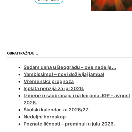
OBRATI PAŽNJU…
Sedam dana u Beogradu – ove nedelje…
Yambissimo! – novi doživljaj jamba!
Vremenska prognoza
Isplata penzija za jul 2026.
Izmene u saobraćaju i na linijama JGP – avgust
2026.
Školski kalendar za 2026/27.
Nedeljni horoskop
Poznate ličnosti – preminuli u julu 2026.