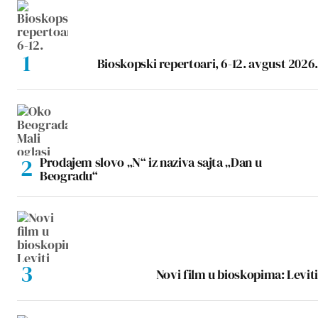
Bioskopski repertoari, 6-12. avgust 2026.
Prodajem slovo „N“ iz naziva sajta „Dan u
Beogradu“
Novi film u bioskopima: Leviti