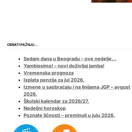
OBRATI PAŽNJU…
Sedam dana u Beogradu – ove nedelje…
Yambissimo! – novi doživljaj jamba!
Vremenska prognoza
Isplata penzija za jul 2026.
Izmene u saobraćaju i na linijama JGP – avgust
2026.
Školski kalendar za 2026/27.
Nedeljni horoskop
Poznate ličnosti – preminuli u julu 2026.