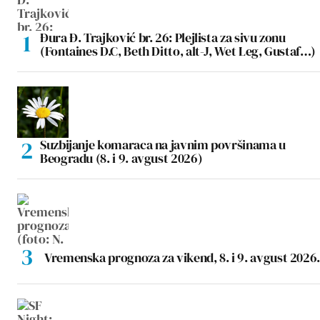
Đura Đ. Trajković br. 26: Plejlista za sivu zonu
(Fontaines D.C, Beth Ditto, alt-J, Wet Leg, Gustaf…)
Suzbijanje komaraca na javnim površinama u
Beogradu (8. i 9. avgust 2026)
Vremenska prognoza za vikend, 8. i 9. avgust 2026.