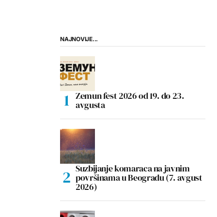
NAJNOVIJE...
Zemun fest 2026 od 19. do 23.
avgusta
Suzbijanje komaraca na javnim
površinama u Beogradu (7. avgust
2026)