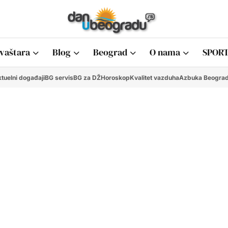
vaštara
Blog
Beograd
O nama
SPORT
tuelni događaji
BG servis
BG za DŽ
Horoskop
Kvalitet vazduha
Azbuka Beogra