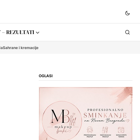
 – REZULTATI
da
Sahrane i kremacije
OGLASI