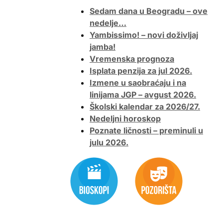
Sedam dana u Beogradu – ove
nedelje…
Yambissimo! – novi doživljaj
jamba!
Vremenska prognoza
Isplata penzija za jul 2026.
Izmene u saobraćaju i na
linijama JGP – avgust 2026.
Školski kalendar za 2026/27.
Nedeljni horoskop
Poznate ličnosti – preminuli u
julu 2026.