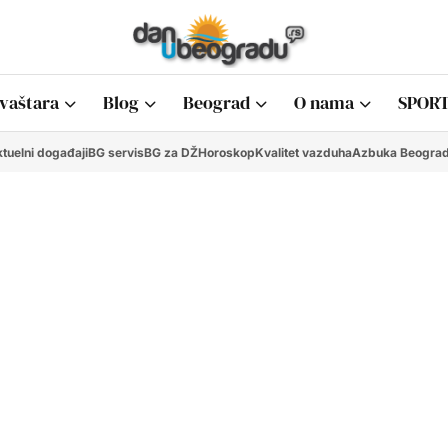
vaštara
Blog
Beograd
O nama
SPORT
tuelni događaji
BG servis
BG za DŽ
Horoskop
Kvalitet vazduha
Azbuka Beogra