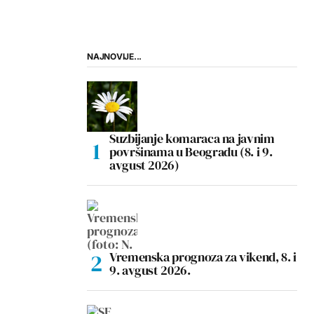
NAJNOVIJE...
Suzbijanje komaraca na javnim
površinama u Beogradu (8. i 9.
avgust 2026)
Vremenska prognoza za vikend, 8. i
9. avgust 2026.