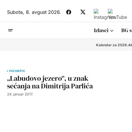
Subota,
8. avgust 2026.
Izlasci
BG s
Kalendar za 2026.
Ak
POZORIŠTE
„Labudovo jezero“, u znak
sećanja na Dimitrija Parlića
24. januar 2017.