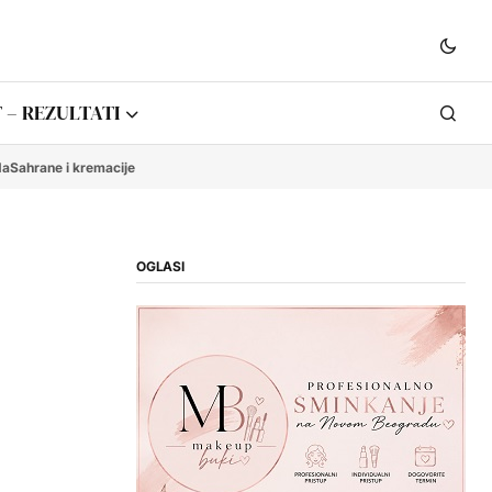
 – REZULTATI
da
Sahrane i kremacije
OGLASI