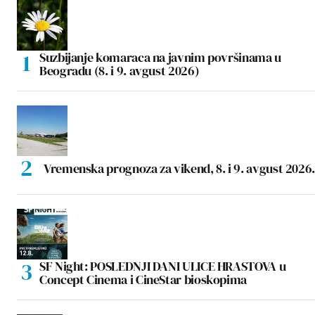
Suzbijanje komaraca na javnim površinama u
Beogradu (8. i 9. avgust 2026)
Vremenska prognoza za vikend, 8. i 9. avgust 2026.
SF Night: POSLEDNJI DANI ULICE HRASTOVA u
Concept Cinema i CineStar bioskopima