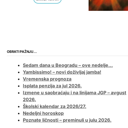
OBRATI PAŽNJU…
Sedam dana u Beogradu – ove nedelje…
Yambissimo! – novi doživljaj jamba!
Vremenska prognoza
Isplata penzija za jul 2026.
Izmene u saobraćaju i na linijama JGP – avgust
2026.
Školski kalendar za 2026/27.
Nedeljni horoskop
Poznate ličnosti – preminuli u julu 2026.