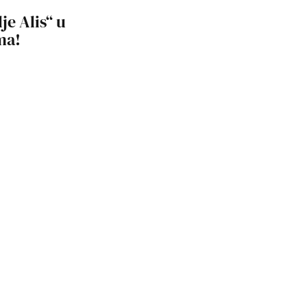
lje Alis“ u
ma!