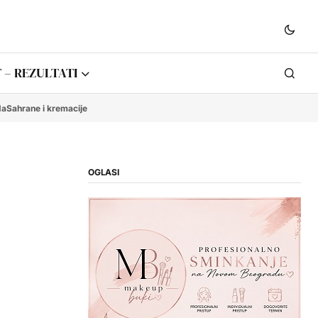
 – REZULTATI
da
Sahrane i kremacije
OGLASI