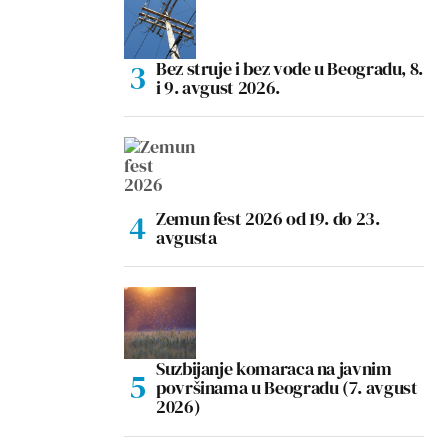
Bez struje i bez vode u Beogradu, 8.
i 9. avgust 2026.
Zemun fest 2026 od 19. do 23.
avgusta
Suzbijanje komaraca na javnim
površinama u Beogradu (7. avgust
2026)