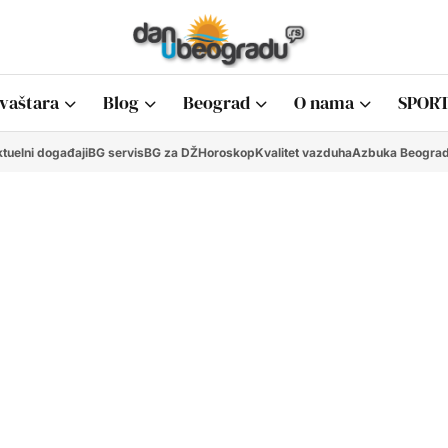
vaštara
Blog
Beograd
O nama
SPORT
tuelni događaji
BG servis
BG za DŽ
Horoskop
Kvalitet vazduha
Azbuka Beogra