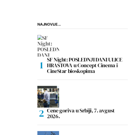
NAJNOVIJE...
SF Night: POSLEDNJI DANI ULICE
HRASTOVA u Concept Cinema i
CineStar bioskopima
Cene goriva u Srbiji, 7. avgust
2026.