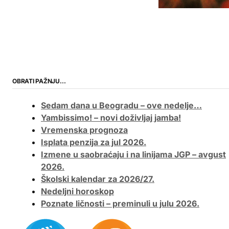
OBRATI PAŽNJU…
Sedam dana u Beogradu – ove nedelje…
Yambissimo! – novi doživljaj jamba!
Vremenska prognoza
Isplata penzija za jul 2026.
Izmene u saobraćaju i na linijama JGP – avgust
2026.
Školski kalendar za 2026/27.
Nedeljni horoskop
Poznate ličnosti – preminuli u julu 2026.