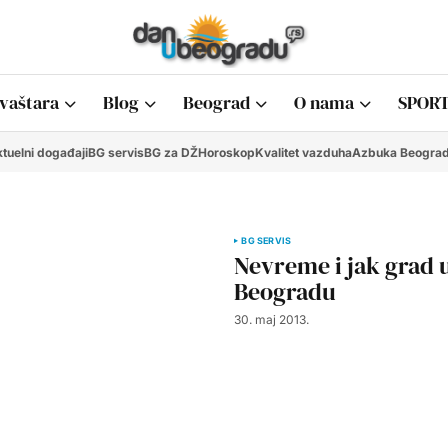
vaštara
Blog
Beograd
O nama
SPORT
tuelni događaji
BG servis
BG za DŽ
Horoskop
Kvalitet vazduha
Azbuka Beogra
BG SERVIS
Nevreme i jak grad 
Beogradu
30. maj 2013.