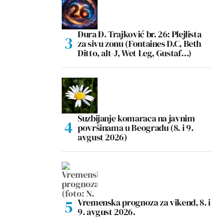
Đura Đ. Trajković br. 26: Plejlista
za sivu zonu (Fontaines D.C, Beth
Ditto, alt-J, Wet Leg, Gustaf…)
Suzbijanje komaraca na javnim
površinama u Beogradu (8. i 9.
avgust 2026)
Vremenska prognoza za vikend, 8. i
9. avgust 2026.