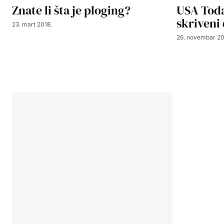
Znate li šta je ploging?
USA Toda
skriveni
23. mart 2018.
26. novembar 20