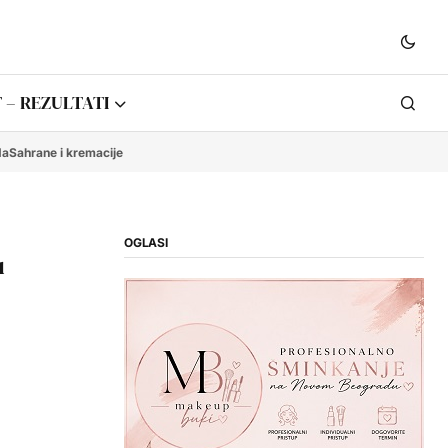
 – REZULTATI
da
Sahrane i kremacije
OGLASI
u