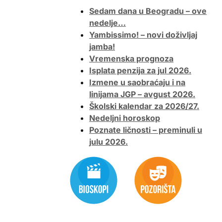
Sedam dana u Beogradu – ove
nedelje…
Yambissimo! – novi doživljaj
jamba!
Vremenska prognoza
Isplata penzija za jul 2026.
Izmene u saobraćaju i na
linijama JGP – avgust 2026.
Školski kalendar za 2026/27.
Nedeljni horoskop
Poznate ličnosti – preminuli u
julu 2026.