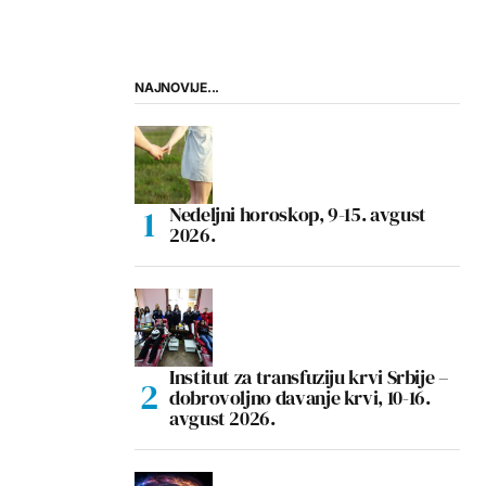
NAJNOVIJE...
Nedeljni horoskop, 9-15. avgust
2026.
Institut za transfuziju krvi Srbije –
dobrovoljno davanje krvi, 10-16.
avgust 2026.