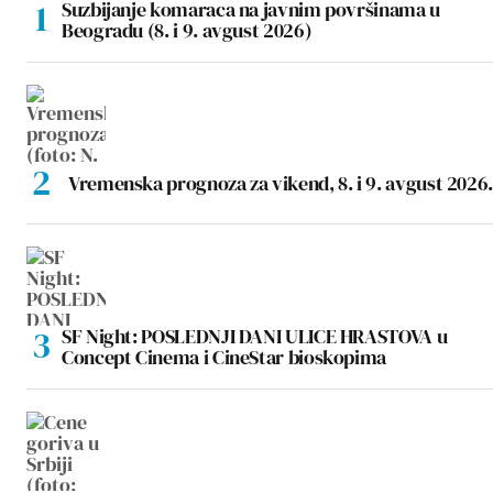
Suzbijanje komaraca na javnim površinama u
Beogradu (8. i 9. avgust 2026)
Vremenska prognoza za vikend, 8. i 9. avgust 2026.
SF Night: POSLEDNJI DANI ULICE HRASTOVA u
Concept Cinema i CineStar bioskopima