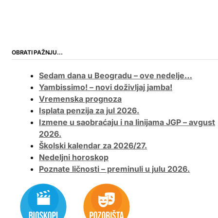
OBRATI PAŽNJU…
Sedam dana u Beogradu – ove nedelje…
Yambissimo! – novi doživljaj jamba!
Vremenska prognoza
Isplata penzija za jul 2026.
Izmene u saobraćaju i na linijama JGP – avgust
2026.
Školski kalendar za 2026/27.
Nedeljni horoskop
Poznate ličnosti – preminuli u julu 2026.