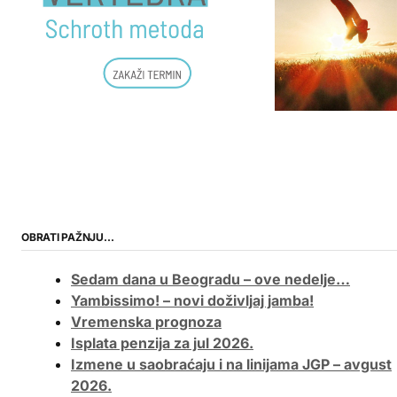
OBRATI PAŽNJU…
Sedam dana u Beogradu – ove nedelje…
Yambissimo! – novi doživljaj jamba!
Vremenska prognoza
Isplata penzija za jul 2026.
Izmene u saobraćaju i na linijama JGP – avgust
2026.