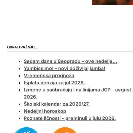
OBRATI PAŽNJU…
Sedam dana u Beogradu – ove nedelje…
Yambissimo! – novi doživljaj jamba!
Vremenska prognoza
Isplata penzija za jul 2026.
Izmene u saobraćaju i na linijama JGP – avgust
2026.
Školski kalendar za 2026/27.
Nedeljni horoskop
Poznate ličnosti – preminuli u julu 2026.