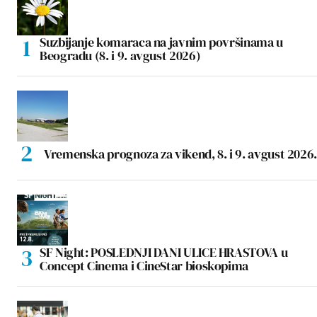
Suzbijanje komaraca na javnim površinama u
Beogradu (8. i 9. avgust 2026)
Vremenska prognoza za vikend, 8. i 9. avgust 2026.
SF Night: POSLEDNJI DANI ULICE HRASTOVA u
Concept Cinema i CineStar bioskopima