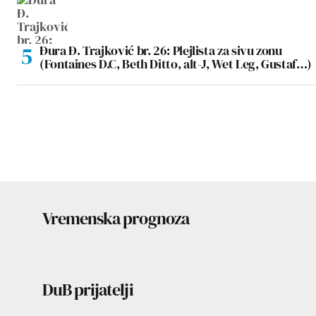
Đura Đ. Trajković br. 26: Plejlista za sivu zonu
(Fontaines D.C, Beth Ditto, alt-J, Wet Leg, Gustaf…)
Vremenska prognoza
DuB prijatelji