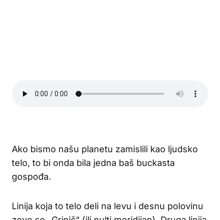
Ako bismo našu planetu zamislili kao ljudsko
telo, to bi onda bila jedna baš buckasta
gospođa.
Linija koja to telo deli na levu i desnu polovinu
zove se „Grinič“ (ili nulti meridijan). Druga linija