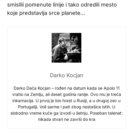
smislili pomenute linije i tako odredili mesto
koje predstavlja srce planete…
Darko Kocjan
Darko Dača Kocjan – rođen na datum kada se Apolo 11
vratio na Zemlju, ali deset godina ranije. Ovo mu je treća
inkarnacija. U prvoj je bio hrast u Rusiji, a u drugoj zec u
Portugaliji. Voli sarme i pati zbog nestašice istih. U
slobodno vreme kuče ga izvodi u šetnju. Poseban talenat:
nikada stvari ne završi do kra