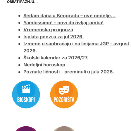
OBRATI PAŽNJU…
Sedam dana u Beogradu – ove nedelje…
Yambissimo! – novi doživljaj jamba!
Vremenska prognoza
Isplata penzija za jul 2026.
Izmene u saobraćaju i na linijama JGP – avgust
2026.
Školski kalendar za 2026/27.
Nedeljni horoskop
Poznate ličnosti – preminuli u julu 2026.