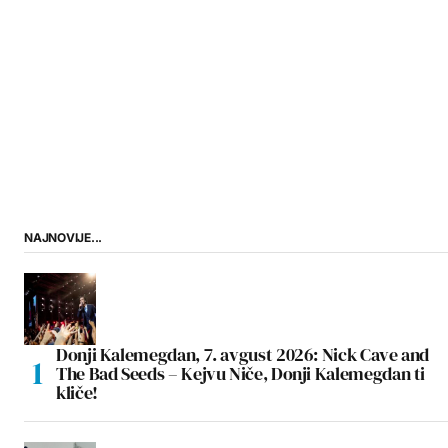
NAJNOVIJE...
Donji Kalemegdan, 7. avgust 2026: Nick Cave and
The Bad Seeds – Kejvu Niče, Donji Kalemegdan ti
kliče!