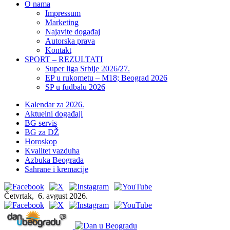
O nama
Impressum
Marketing
Najavite događaj
Autorska prava
Kontakt
SPORT – REZULTATI
Super liga Srbije 2026/27.
EP u rukometu – M18; Beograd 2026
SP u fudbalu 2026
Kalendar za 2026.
Aktuelni događaji
BG servis
BG za DŽ
Horoskop
Kvalitet vazduha
Azbuka Beograda
Sahrane i kremacije
Četvrtak,
6. avgust 2026.