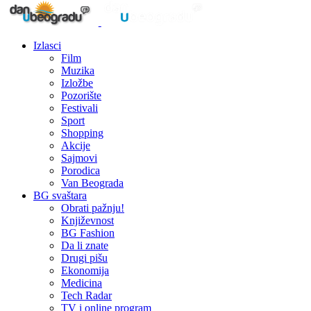
Izlasci
Film
Muzika
Izložbe
Pozorište
Festivali
Sport
Shopping
Akcije
Sajmovi
Porodica
Van Beograda
BG svaštara
Obrati pažnju!
Književnost
BG Fashion
Da li znate
Drugi pišu
Ekonomija
Medicina
Tech Radar
TV i online program