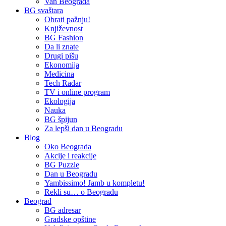
Van Beograda
BG svaštara
Obrati pažnju!
Književnost
BG Fashion
Da li znate
Drugi pišu
Ekonomija
Medicina
Tech Radar
TV i online program
Ekologija
Nauka
BG špijun
Za lepši dan u Beogradu
Blog
Oko Beograda
Akcije i reakcije
BG Puzzle
Dan u Beogradu
Yambissimo! Jamb u kompletu!
Rekli su… o Beogradu
Beograd
BG adresar
Gradske opštine