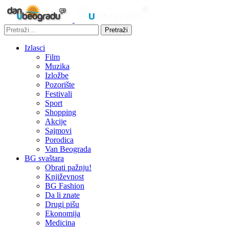
Pretraži
Izlasci
Film
Muzika
Izložbe
Pozorište
Festivali
Sport
Shopping
Akcije
Sajmovi
Porodica
Van Beograda
BG svaštara
Obrati pažnju!
Književnost
BG Fashion
Da li znate
Drugi pišu
Ekonomija
Medicina