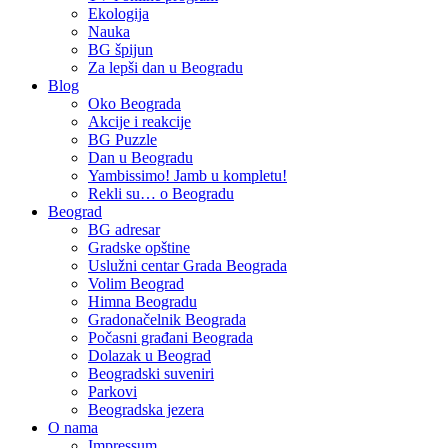
Ekologija
Nauka
BG špijun
Za lepši dan u Beogradu
Blog
Oko Beograda
Akcije i reakcije
BG Puzzle
Dan u Beogradu
Yambissimo! Jamb u kompletu!
Rekli su… o Beogradu
Beograd
BG adresar
Gradske opštine
Uslužni centar Grada Beograda
Volim Beograd
Himna Beogradu
Gradonačelnik Beograda
Počasni građani Beograda
Dolazak u Beograd
Beogradski suveniri
Parkovi
Beogradska jezera
O nama
Impressum