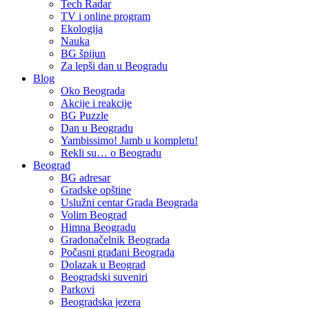
Tech Radar
TV i online program
Ekologija
Nauka
BG špijun
Za lepši dan u Beogradu
Blog
Oko Beograda
Akcije i reakcije
BG Puzzle
Dan u Beogradu
Yambissimo! Jamb u kompletu!
Rekli su… o Beogradu
Beograd
BG adresar
Gradske opštine
Uslužni centar Grada Beograda
Volim Beograd
Himna Beogradu
Gradonačelnik Beograda
Počasni građani Beograda
Dolazak u Beograd
Beogradski suveniri
Parkovi
Beogradska jezera