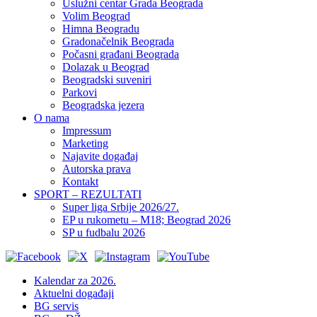
Uslužni centar Grada Beograda
Volim Beograd
Himna Beogradu
Gradonačelnik Beograda
Počasni građani Beograda
Dolazak u Beograd
Beogradski suveniri
Parkovi
Beogradska jezera
O nama
Impressum
Marketing
Najavite događaj
Autorska prava
Kontakt
SPORT – REZULTATI
Super liga Srbije 2026/27.
EP u rukometu – M18; Beograd 2026
SP u fudbalu 2026
Kalendar za 2026.
Aktuelni događaji
BG servis