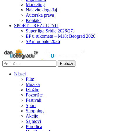
Marketing
Najavite događaj
Autorska prava
Kontakt
SPORT – REZULTATI
Super liga Srbije 2026/27.
EP u rukometu – M18; Beograd 2026
SP u fudbalu 2026
Pretraži
Izlasci
Film
Muzika
Izložbe
Pozorište
Festivali
Sport
Shopping
Akcije
Sajmovi
Porodica