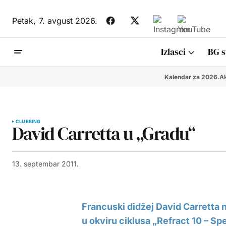
Petak,
7. avgust 2026.
Izlasci
BG s
Kalendar za 2026.
Ak
CLUBBING
David Carretta u „Gradu“
13. septembar 2011.
Francuski didžej David Carretta
u okviru ciklusa „Refract 10 – Sp