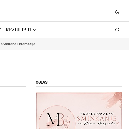
 – REZULTATI
da
Sahrane i kremacije
OGLASI