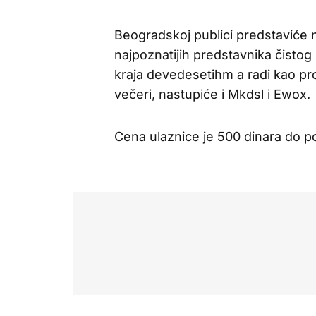
Beogradskoj publici predstaviće 
najpoznatijih predstavnika čistog
kraja devedesetihm a radi kao pro
večeri, nastupiće i Mkdsl i Ewox.
Cena ulaznice je 500 dinara do p