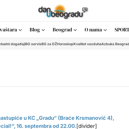
vaštara
Blog
Beograd
O nama
SPORT
tuelni događaji
BG servis
BG za DŽ
Horoskop
Kvalitet vazduha
Azbuka Beogra
 nastupiće u KC „Gradu“ (Braće Krsmanović 4),
ecial!“, 16. septembra od 22.00.
[divider]