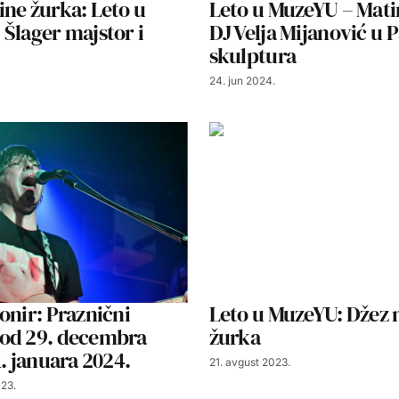
ne žurka: Leto u
Leto u MuzeYU – Mati
Šlager majstor i
DJ Velja Mijanović u 
skulptura
24. jun 2024.
onir: Praznični
Leto u MuzeYU: Džez 
od 29. decembra
žurka
1. januara 2024.
21. avgust 2023.
23.