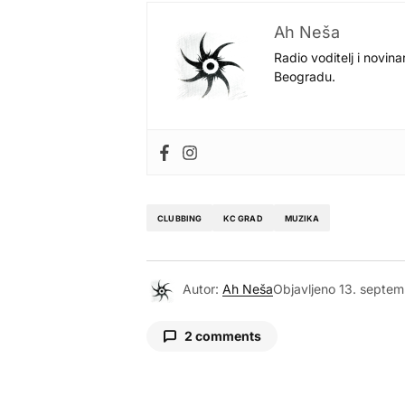
Ah Neša
Radio voditelj i novina
Beogradu.
CLUBBING
KC GRAD
MUZIKA
Autor:
Ah Neša
Objavljeno
13. septem
2 comments
Marko Tiosavljevic
15. septembar 2011. u 09:04
nesto poput dejvida guette? 😛