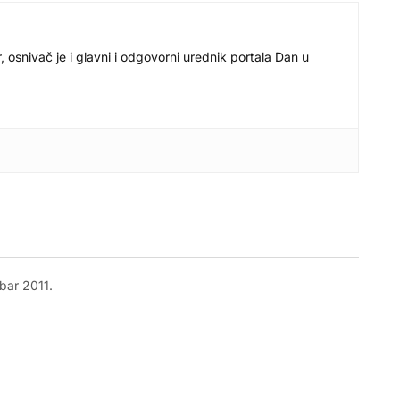
r, osnivač je i glavni i odgovorni urednik portala Dan u
bar 2011.