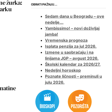
ne žurka:
OBRATI PAŽNJU…
Parku
Sedam dana u Beogradu – ove
nedelje…
Yambissimo! – novi doživljaj
jamba!
Vremenska prognoza
Isplata penzija za jul 2026.
Izmene u saobraćaju i na
linijama JGP – avgust 2026.
Školski kalendar za 2026/27.
Nedeljni horoskop
Poznate ličnosti – preminuli u
julu 2026.
matine