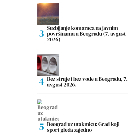
Suzbijanje komaraca na javnim
površinama u Beogradu (7. avgust
2026)
Bez struje i bez vode u Beogradu, 7.
avgust 2026.
Beograd uz utakmicu: Grad koji
sport gleda zajedno