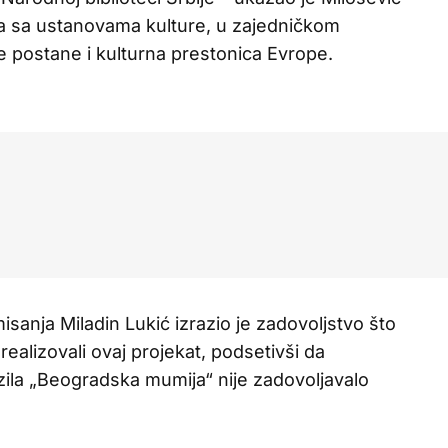
ata sa ustanovama kulture, u zajedničkom
 postane i kulturna prestonica Evrope.
isanja Miladin Lukić izrazio je zadovoljstvo što
ealizovali ovaj projekat, podsetivši da
ila „Beogradska mumija“ nije zadovoljavalo