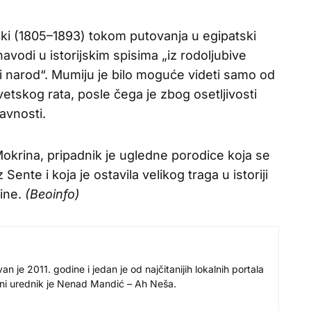
ki (1805–1893) tokom putovanja u egipatski
avodi u istorijskim spisima „iz rodoljubive
 narod“. Mumiju je bilo moguće videti samo od
tskog rata, posle čega je zbog osetljivosti
avnosti.
Mokrina, pripadnik je ugledne porodice koja se
Sente i koja je ostavila velikog traga u istoriji
ine.
(Beoinfo)
 je 2011. godine i jedan je od najčitanijih lokalnih portala
avni urednik je Nenad Mandić – Ah Neša.