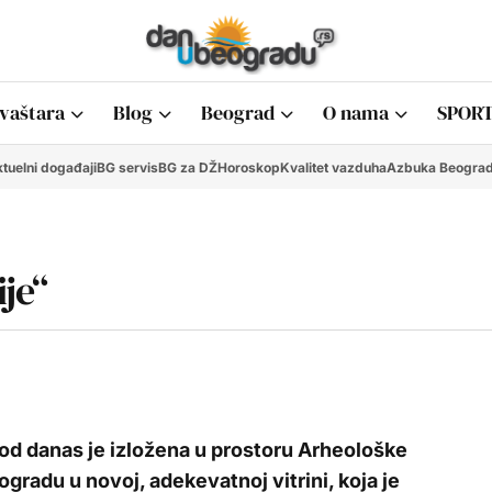
vaštara
Blog
Beograd
O nama
SPORT
tuelni događaji
BG servis
BG za DŽ
Horoskop
Kvalitet vazduha
Azbuka Beogra
je“
d danas je izložena u prostoru Arheološke
ogradu u novoj, adekevatnoj vitrini, koja je