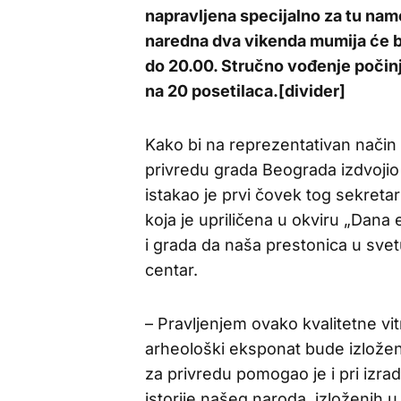
napravljena specijalno za tu nam
naredna dva vikenda mumija će b
do 20.00. Stručno vođenje počin
na 20 posetilaca.[divider]
Kako bi na reprezentativan način b
privredu grada Beograda izdvojio 
istakao je prvi čovek tog sekreta
koja je upriličena u okviru „Dana 
i grada da naša prestonica u svetu
centar.
– Pravljenjem ovako kvalitetne vi
arheološki eksponat bude izložen
za privredu pomogao je i pri izrad
istorije našeg naroda, izloženih u