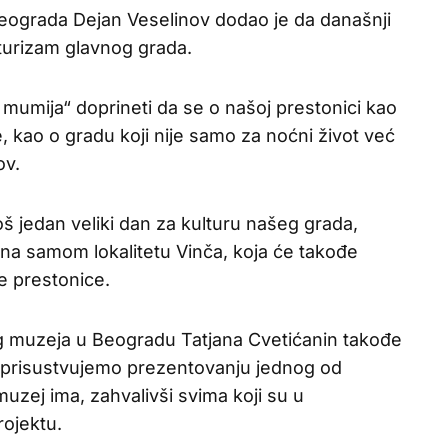
 Beograda Dejan Veselinov dodao je da današnji
 turizam glavnog grada.
mumija“ doprineti da se o našoj prestonici kao
uje, kao o gradu koji nije samo za noćni život već
ov.
oš jedan veliki dan za kulturu našeg grada,
na samom lokalitetu Vinča, koja će takođe
ke prestonice.
 muzeja u Beogradu Tatjana Cvetićanin takođe
as prisustvujemo prezentovanju jednog od
muzej ima, zahvalivši svima koji su u
ojektu.