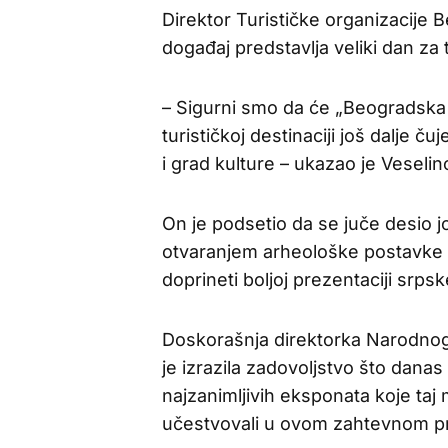
Direktor Turističke organizacije
događaj predstavlja veliki dan za
– Sigurni smo da će „Beogradska 
turističkoj destinaciji još dalje č
i grad kulture – ukazao je Veselin
On je podsetio da se juče desio j
otvaranjem arheološke postavke 
doprineti boljoj prezentaciji srps
Doskorašnja direktorka Narodnog
je izrazila zadovoljstvo što dan
najzanimljivih eksponata koje taj 
učestvovali u ovom zahtevnom pr