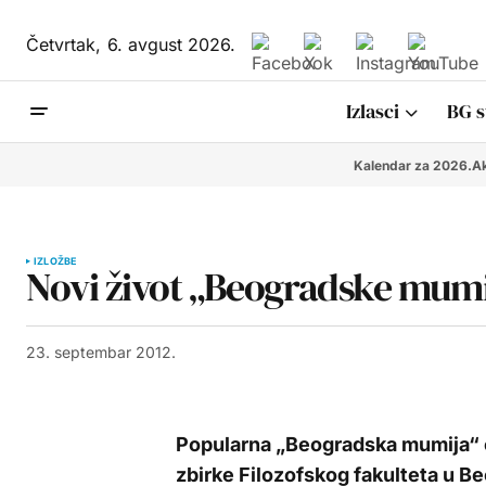
Četvrtak,
6. avgust 2026.
Izlasci
BG s
Kalendar za 2026.
Ak
IZLOŽBE
Novi život „Beogradske mumi
23. septembar 2012.
Popularna „Beogradska mumija“ o
zbirke Filozofskog fakulteta u Be