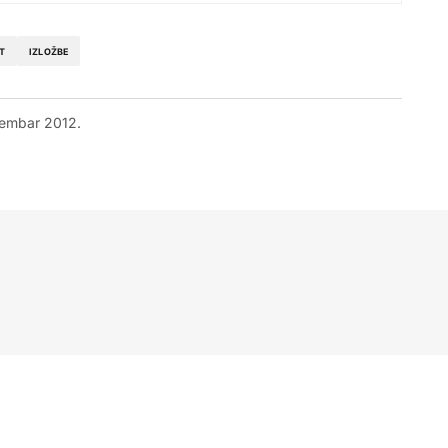
T
IZLOŽBE
tembar 2012.