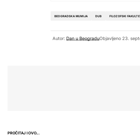
BEOGRADSKA MUMIJA
DUB
FILOZOFSKI FAKULTE
Autor:
Dan u Beogradu
Objavljeno
23. sep
PROČITAJ I OVO...