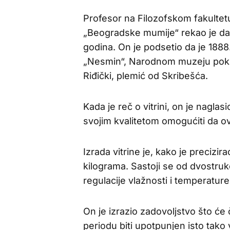
Profesor na Filozofskom fakultet
„Beogradske mumije“ rekao je da j
godina. On je podsetio da je 188
„Nesmin“, Narodnom muzeju poklo
Riđički, plemić od Skribešća.
Kada je reč o vitrini, on je nagla
svojim kvalitetom omogućiti da ov
Izrada vitrine je, kako je precizi
kilograma. Sastoji se od dvostru
regulacije vlažnosti i temperature
On je izrazio zadovoljstvo što ć
periodu biti upotpunjen isto tako