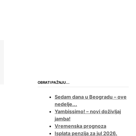
OBRATI PAŽNJU…
Sedam dana u Beogradu – ove
nedelje…
Yambissimo! – novi doživljaj
jamba!
Vremenska prognoza
Isplata penzija za jul 2026.