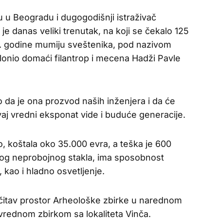
u u Beogradu i dugogodišnji istraživač
e danas veliki trenutak, na koji se čekalo 125
8. godine mumiju sveštenika, pod nazivom
nio domaći filantrop i mecena Hadži Pavle
sio da je ona prozvod naših inženjera i da će
aj vredni eksponat vide i buduće generacije.
rao, koštala oko 35.000 evra, a teška je 600
kog neprobojnog stakla, ima sposobnost
, kao i hladno osvetljenje.
e čitav prostor Arheološke zbirke u narednom
 vrednom zbirkom sa lokaliteta Vinča.