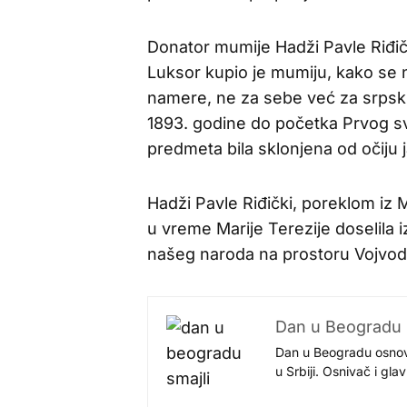
Donator mumije Hadži Pavle Riđič
Luksor kupio je mumiju, kako se n
namere, ne za sebe već za srpski
1893. godine do početka Prvog sve
predmeta bila sklonjena od očiju j
Hadži Pavle Riđički, poreklom iz 
u vreme Marije Terezije doselila iz 
našeg naroda na prostoru Vojvod
Dan u Beogradu
Dan u Beogradu osnovan
u Srbiji. Osnivač i gl