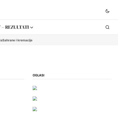
 – REZULTATI
da
Sahrane i kremacije
OGLASI