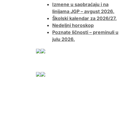
Izmene u saobraćaju i na
linijama JGP – avgust 2026.
Školski kalendar za 2026/27.
Nedeljni horoskop
Poznate ličnosti – preminuli u
julu 2026.