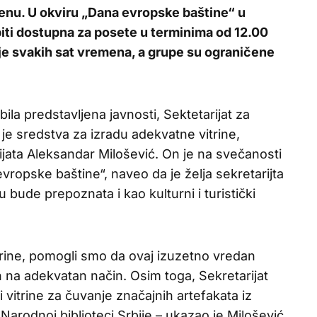
enu. U okviru „Dana evropske baštine“ u
iti dostupna za posete u terminima od 12.00
je svakih sat vremena, a grupe su ograničene
ila predstavljena javnosti, Sektetarijat za
je sredstva za izradu adekvatne vitrine,
rijata Aleksandar Milošević. On je na svečanosti
evropske baštine“, naveo da je želja sekretarijta
 bude prepoznata i kao kulturni i turistički
trine, pomogli smo da ovaj izuzetno vredan
 na adekvatan način. Osim toga, Sekretarijat
i vitrine za čuvanje značajnih artefakata iz
 Narodnoj biblioteci Srbije – ukazao je Milošević