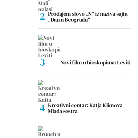
Prodajem slovo „N“ iz naziva sajta
„Dan u Beogradu“
Novi film u bioskopima: Leviti
Kreativni centar: Katja Klimova –
Mlađa sestra