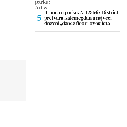
Brunch u parku: Art & Mix District
pretvara Kalemegdan u najveći
dnevni „dance floor“ ovog leta