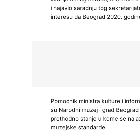
i najavio saradnju tog sekretarij
interesu da Beograd 2020. godine
Pomoćnik ministra kulture i inform
su Narodni muzej i grad Beograd r
prethodno stanje u kome se nalaz
muzejske standarde.