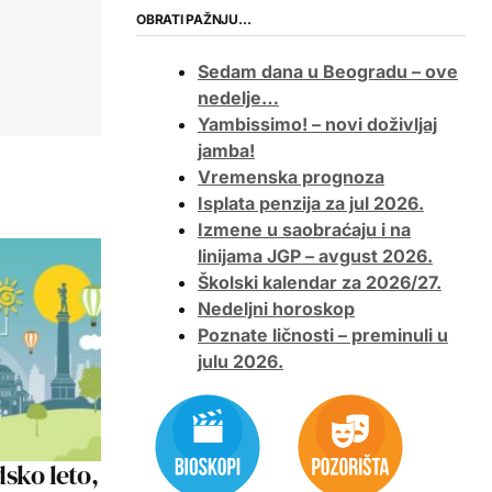
OBRATI PAŽNJU…
Sedam dana u Beogradu – ove
nedelje…
Yambissimo! – novi doživljaj
jamba!
Vremenska prognoza
Isplata penzija za jul 2026.
Izmene u saobraćaju i na
linijama JGP – avgust 2026.
Školski kalendar za 2026/27.
Nedeljni horoskop
Poznate ličnosti – preminuli u
julu 2026.
sko leto,