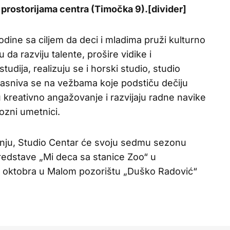
 prostorijama centra (Timočka 9).[divider]
dine sa ciljem da deci i mladima pruži kulturno
da razviju talente, prošire vidike i
udija, realizuju se i horski studio, studio
 zasniva se na vežbama koje podstiču dečiju
 kreativno angažovanje i razvijaju radne navike
ozni umetnici.
tanju, Studio Centar će svoju sedmu sezonu
redstave „Mi deca sa stanice Zoo“ u
. oktobra u Malom pozorištu „Duško Radović“
.