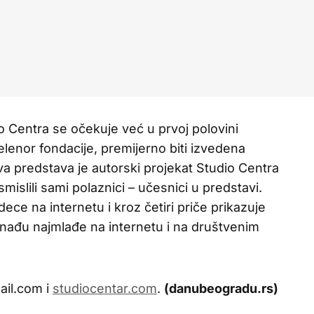
o Centra se očekuje već u prvoj polovini
enor fondacije, premijerno biti izvedena
a predstava je autorski projekat Studio Centra
mislili sami polaznici – učesnici u predstavi.
ce na internetu i kroz četiri priče prikazuje
ađu najmlađe na internetu i na društvenim
ail.com i
studiocentar.com
.
(danubeogradu.rs)