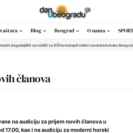
vaštara
Blog
Beograd
O nama
SPORT
tuelni događaji
BG servis
BG za DŽ
Horoskop
Kvalitet vazduha
Azbuka Beogra
ovih članova
ane na audiciju za prijem novih članova u
d 17.00, kao i na audiciju za moderni horski