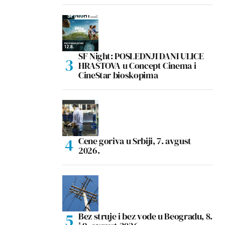
SF Night: POSLEDNJI DANI ULICE
HRASTOVA u Concept Cinema i
CineStar bioskopima
Cene goriva u Srbiji, 7. avgust
2026.
Bez struje i bez vode u Beogradu, 8.