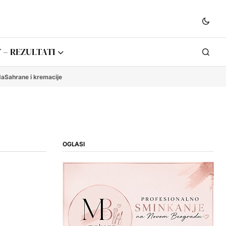
 – REZULTATI
da
Sahrane i kremacije
OGLASI