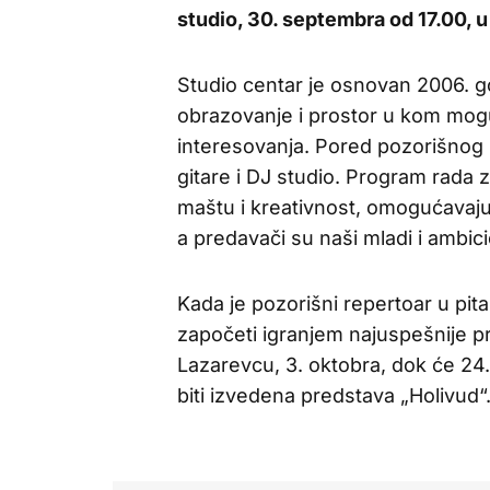
studio, 30. septembra od 17.00, u
Studio centar je osnovan 2006. go
obrazovanje i prostor u kom mogu 
interesovanja. Pored pozorišnog st
gitare i DJ studio. Program rada
maštu i kreativnost, omogućavaju
a predavači su naši mladi i ambici
Kada je pozorišni repertoar u pi
započeti igranjem najuspešnije p
Lazarevcu, 3. oktobra, dok će 24
biti izvedena predstava „Holivud“