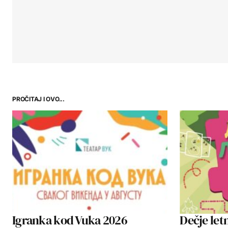
PROČITAJ I OVO...
Igranka kod Vuka 2026
Dečje let