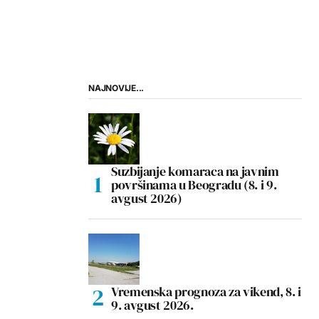
NAJNOVIJE...
Suzbijanje komaraca na javnim
površinama u Beogradu (8. i 9.
avgust 2026)
Vremenska prognoza za vikend, 8. i
9. avgust 2026.