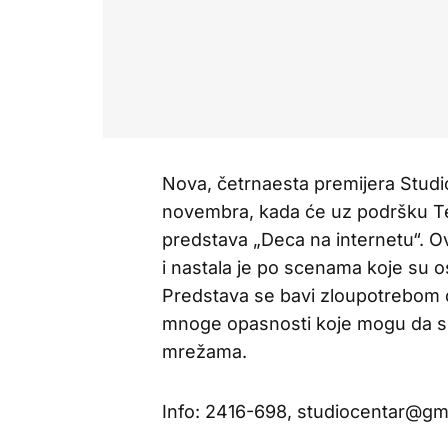
Nova, četrnaesta premijera Studi
novembra, kada će uz podršku Tel
predstava „Deca na internetu“. Ov
i nastala je po scenama koje su os
Predstava se bavi zloupotrebom de
mnoge opasnosti koje mogu da sn
mrežama.
Info: 2416-698, studiocentar@gm