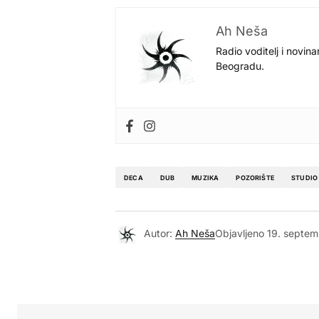
Ah Neša
Radio voditelj i novina
Beogradu.
DECA
DUB
MUZIKA
POZORIŠTE
STUDIO
Autor:
Ah Neša
Objavljeno
19. septem