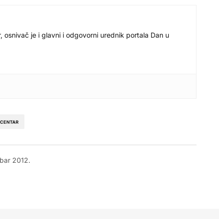
r, osnivač je i glavni i odgovorni urednik portala Dan u
 CENTAR
bar 2012.