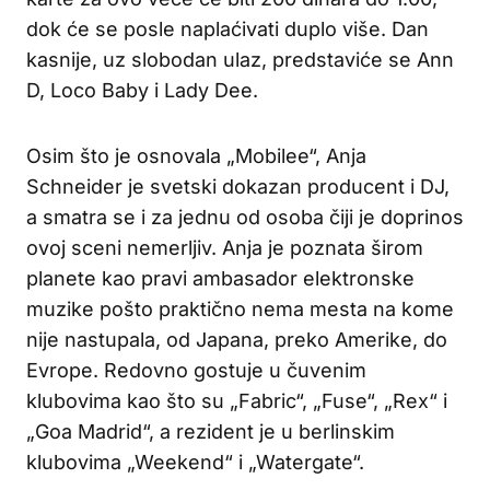
dok će se posle naplaćivati duplo više. Dan
kasnije, uz slobodan ulaz, predstaviće se Ann
D, Loco Baby i Lady Dee.
Osim što je osnovala „Mobilee“, Anja
Schneider je svetski dokazan producent i DJ,
a smatra se i za jednu od osoba čiji je doprinos
ovoj sceni nemerljiv. Anja je poznata širom
planete kao pravi ambasador elektronske
muzike pošto praktično nema mesta na kome
nije nastupala, od Japana, preko Amerike, do
Evrope. Redovno gostuje u čuvenim
klubovima kao što su „Fabric“, „Fuse“, „Rex“ i
„Goa Madrid“, a rezident je u berlinskim
klubovima „Weekend“ i „Watergate“.