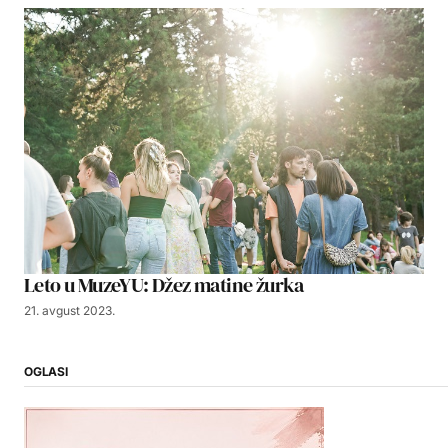
Leto u MuzeYU: Džez matine žurka
21. avgust 2023.
OGLASI