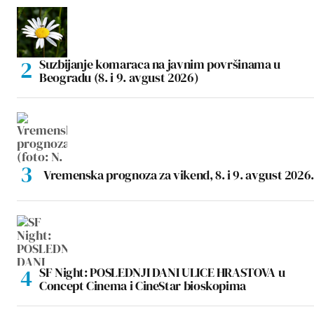
Suzbijanje komaraca na javnim površinama u
Beogradu (8. i 9. avgust 2026)
Vremenska prognoza za vikend, 8. i 9. avgust 2026.
SF Night: POSLEDNJI DANI ULICE HRASTOVA u
Concept Cinema i CineStar bioskopima