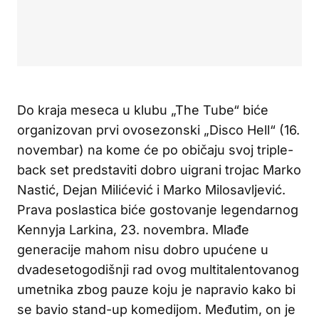
Do kraja meseca u klubu „The Tube“ biće
organizovan prvi ovosezonski „Disco Hell“ (16.
novembar) na kome će po običaju svoj triple-
back set predstaviti dobro uigrani trojac Marko
Nastić, Dejan Milićević i Marko Milosavljević.
Prava poslastica biće gostovanje legendarnog
Kennyja Larkina, 23. novembra. Mlađe
generacije mahom nisu dobro upućene u
dvadesetogodišnji rad ovog multitalentovanog
umetnika zbog pauze koju je napravio kako bi
se bavio stand-up komedijom. Međutim, on je