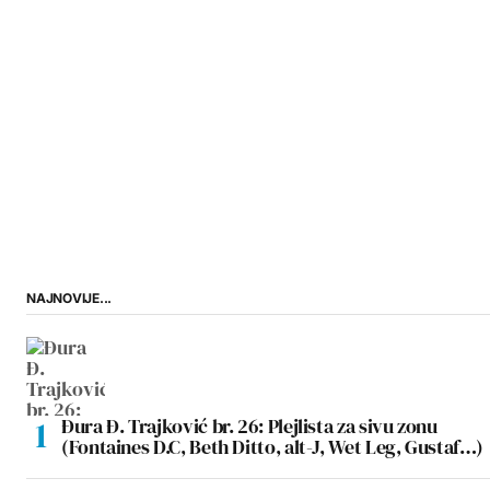
NAJNOVIJE...
Đura Đ. Trajković br. 26: Plejlista za sivu zonu
(Fontaines D.C, Beth Ditto, alt-J, Wet Leg, Gustaf…)