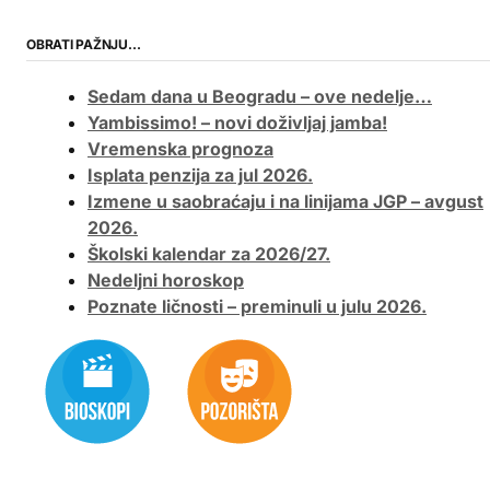
OBRATI PAŽNJU…
Sedam dana u Beogradu – ove nedelje…
Yambissimo! – novi doživljaj jamba!
Vremenska prognoza
Isplata penzija za jul 2026.
Izmene u saobraćaju i na linijama JGP – avgust
2026.
Školski kalendar za 2026/27.
Nedeljni horoskop
Poznate ličnosti – preminuli u julu 2026.