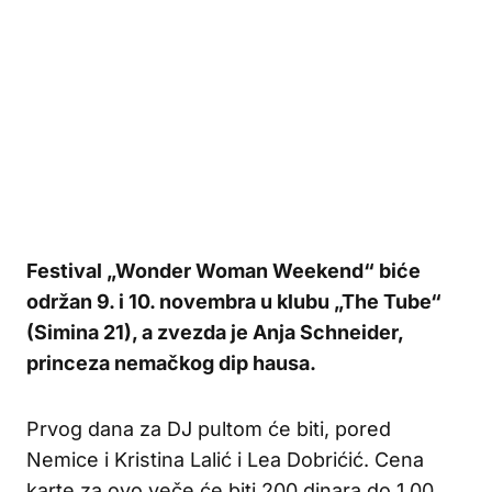
Festival „Wonder Woman Weekend“ biće
održan 9. i 10. novembra u klubu „The Tube“
(Simina 21), a zvezda je Anja Schneider,
princeza nemačkog dip hausa.
Prvog dana za DJ pultom će biti, pored
Nemice i Kristina Lalić i Lea Dobrićić. Cena
karte za ovo veče će biti 200 dinara do 1.00,