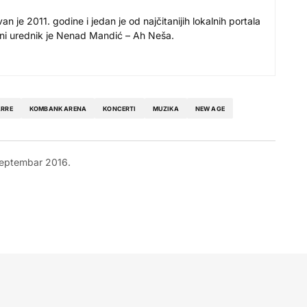
 je 2011. godine i jedan je od najčitanijih lokalnih portala
avni urednik je Nenad Mandić – Ah Neša.
ARRE
KOMBANK ARENA
KONCERTI
MUZIKA
NEW AGE
septembar 2016.
 🙂 Da li se zna zbog cega jos uvek ulaznice