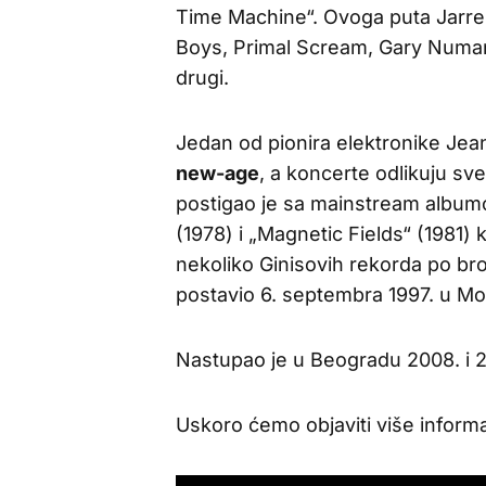
Time Machine“. Ovoga puta Jarre 
Boys, Primal Scream, Gary Numan, 
drugi.
Jedan od pionira elektronike Je
new-age
, a koncerte odlikuju sve
postigao je sa mainstream albumo
(1978) i „Magnetic Fields“ (1981) 
nekoliko Ginisovih rekorda po bro
postavio 6. septembra 1997. u Mos
Nastupao je u Beogradu 2008. i 2
Uskoro ćemo objaviti više informac