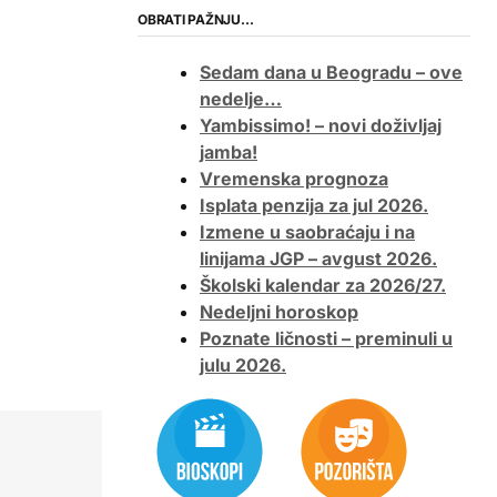
OBRATI PAŽNJU…
Sedam dana u Beogradu – ove
nedelje…
Yambissimo! – novi doživljaj
jamba!
Vremenska prognoza
Isplata penzija za jul 2026.
Izmene u saobraćaju i na
linijama JGP – avgust 2026.
Školski kalendar za 2026/27.
Nedeljni horoskop
Poznate ličnosti – preminuli u
julu 2026.