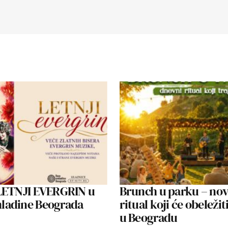
o. NaÅ¾alost, niÅ¡ta viÅ¡e od ovoga Å¡to smo
o…
LETNJI EVERGRIN u
Brunch u parku – nov
adine Beograda
ritual koji će obeležiti
u Beogradu