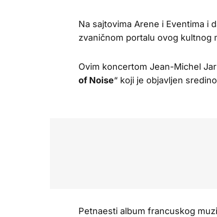
Na sajtovima Arene i Eventima i da
zvaničnom portalu ovog kultnog m
Ovim koncertom Jean-Michel Jar
of Noise
“ koji je objavljen sredi
Petnaesti album francuskog muzič