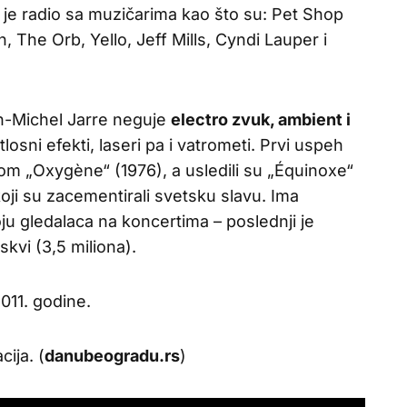
je radio sa muzičarima kao što su: Pet Shop
The Orb, Yello, Jeff Mills, Cyndi Lauper i
an-Michel Jarre neguje
electro zvuk, ambient i
tlosni efekti, laseri pa i vatrometi. Prvi uspeh
m „Oxygène“ (1976), a usledili su „Équinoxe“
koji su zacementirali svetsku slavu. Ima
ju gledalaca na koncertima – poslednji je
kvi (3,5 miliona).
011. godine.
ija. (
danubeogradu.rs
)