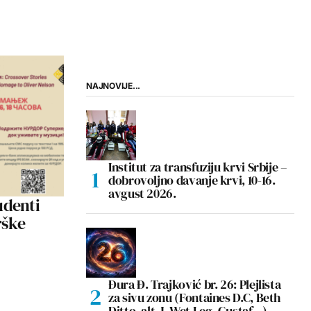
NAJNOVIJE...
Institut za transfuziju krvi Srbije –
dobrovoljno davanje krvi, 10-16.
avgust 2026.
udenti
rške
Đura Đ. Trajković br. 26: Plejlista
za sivu zonu (Fontaines D.C, Beth
Ditto, alt-J, Wet Leg, Gustaf…)