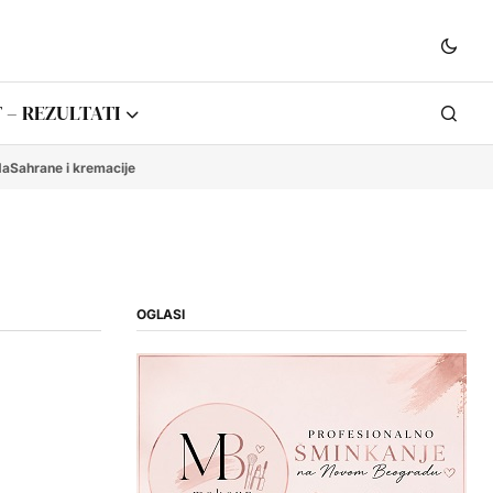
 – REZULTATI
da
Sahrane i kremacije
OGLASI