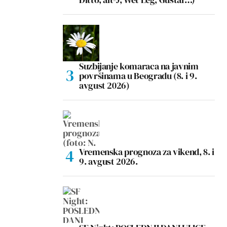
Suzbijanje komaraca na javnim
površinama u Beogradu (8. i 9.
avgust 2026)
Vremenska prognoza za vikend, 8. i
9. avgust 2026.