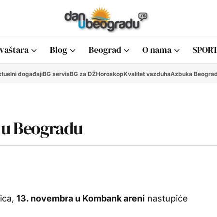
vaštara
Blog
Beograd
O nama
SPORT
tuelni događaji
BG servis
BG za DŽ
Horoskop
Kvalitet vazduha
Azbuka Beogra
m u Beogradu
ica,
13. novembra u Kombank areni
nastupiće