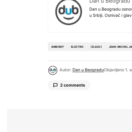
Dan u Beogradu
Dan u Beogradu osnovan
u Srbiji. Osnivač i gl
AMBIENT
ELECTRO
IZLASCI
JEAN-MICHEL J
Autor:
Dan u Beogradu
Objavljeno
1. 
2 comments
Filip
2. septembar 2016. u 14:34
Jos uvek nema, a ne ima, pozdrav
nisu u prodaji?
Ah NeÅ¡a
3. septembar 2016. u 08:23