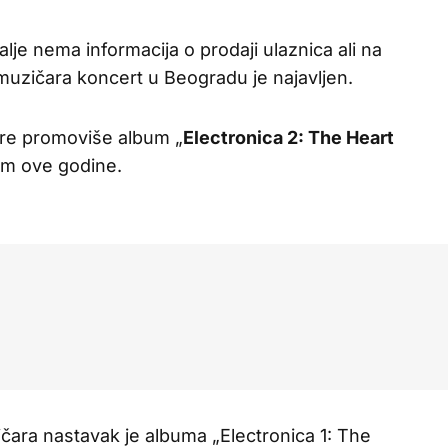
lje nema informacija o prodaji ulaznica ali na
uzičara koncert u Beogradu je najavljen.
re promoviše album „
Electronica 2: The Heart
nom ove godine.
ara nastavak je albuma „Electronica 1: The