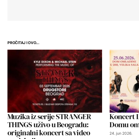
Hvala na sugestiji – ispravili sm
objavili nismo uspeli da saznam
PROČITAJ I OVO...
Muzika iz serije STRANGER
Koncert 
THINGS uživo u Beogradu:
Domu oml
originalni koncert sa video
24. jun 2026.