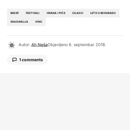
BEGEF
FESTIVALI
HRANA I PIĆE
IZLASCI
LETO U BEOGRADU
SKADARLIJA
VINO
Autor:
Ah Neša
Objavljeno
6. septembar 2018.
1 comments
Ana
7. septembar 2018. u 18:14
VeÄ‡ se radujem ovoj manifestaciji!