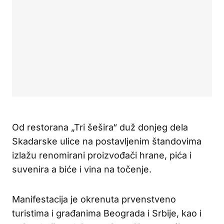
Od restorana „Tri šešira“ duž donjeg dela
Skadarske ulice na postavljenim štandovima
izlažu renomirani proizvođači hrane, pića i
suvenira a biće i vina na točenje.
Manifestacija je okrenuta prvenstveno
turistima i građanima Beograda i Srbije, kao i