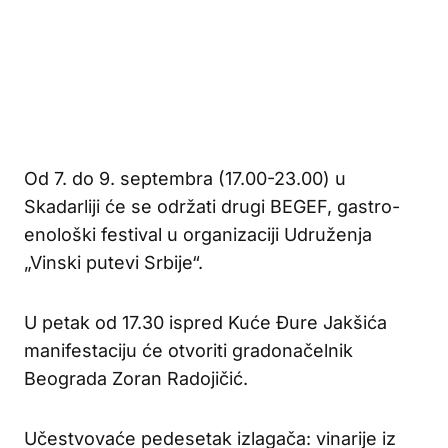
Od 7. do 9. septembra (17.00-23.00) u
Skadarliji će se održati drugi BEGEF, gastro-
enološki festival u organizaciji Udruženja
„Vinski putevi Srbije“.
U petak od 17.30 ispred Kuće Đure Jakšića
manifestaciju će otvoriti gradonačelnik
Beograda Zoran Radojičić.
Učestvovaće pedesetak izlagača: vinarije iz