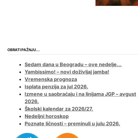
OBRATI PAŽNJU…
Sedam dana u Beogradu – ove nedelje…
Yambissimo! – novi doživljaj jamba!
Vremenska prognoza
Isplata penzija za jul 2026.
Izmene u saobraćaju i na linijama JGP – avgust
2026.
Školski kalendar za 2026/27.
Nedeljni horoskop
Poznate ličnosti – preminuli u julu 2026.