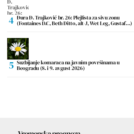
Đura Đ. Trajković br. 26: Plejlista za sivu zonu
(Fontaines D.C, Beth Ditto, alt-J, Wet Leg, Gustaf…)
Suzbijanje komaraca na javnim površinama u
Beogradu (8. i 9. avgust 2026)
Vremenska prognoza