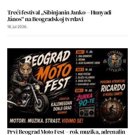
Treći festival „Sibinjanin Janko – Hunyadi
János“ na Beogradskoj tvrđavi
18. jul 2026.
Prvi Beograd Moto Fest – rok muzika, adrenalin