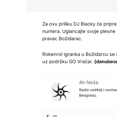
Za ovu priliku DJ Blacky će pripre
numera. Uglancajte svoje plesne ci
pravac Božidarac.
Rokenrol igranka u Božidarcu se 
uz podršku GO Vračar.
(danubeog
Ah Neša
Radio voditelj i novina
Beogradu.