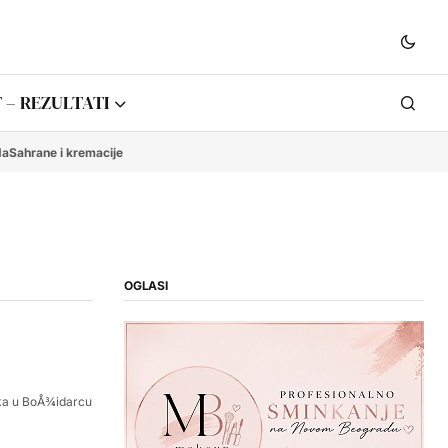
 – REZULTATI
da
Sahrane i kremacije
OGLASI
ka u BoÅ¾idarcu