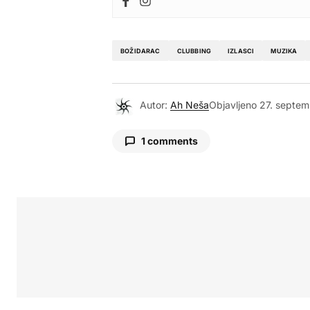
BOŽIDARAC
CLUBBING
IZLASCI
MUZIKA
Autor:
Ah Neša
Objavljeno
27. septem
1 comments
Aleksandra
28. septembar 2018. u 18:12
Da li Ä‡e biti rokabili Å¾urke sva