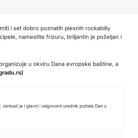
miti i set dobro poznatih plesnih rockabilly
pele, namestite frizuru, briljantin je poželjan i
organizuje u okviru Dana evropske baštine, a
radu.rs)
r, osnivač je i glavni i odgovorni urednik portala Dan u