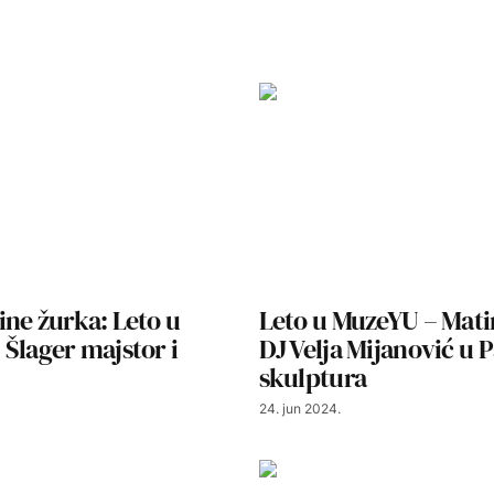
ne žurka: Leto u
Leto u MuzeYU – Mati
Šlager majstor i
DJ Velja Mijanović u 
skulptura
24. jun 2024.