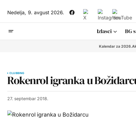
Nedelja,
9. avgust 2026.
Izlasci
BG s
Kalendar za 2026.
Ak
CLUBBING
Rokenrol igranka u Božidarc
27. septembar 2018.