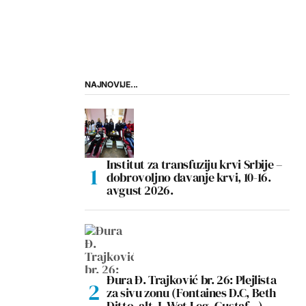
NAJNOVIJE...
Institut za transfuziju krvi Srbije –
dobrovoljno davanje krvi, 10-16.
avgust 2026.
Đura Đ. Trajković br. 26: Plejlista
za sivu zonu (Fontaines D.C, Beth
Ditto, alt-J, Wet Leg, Gustaf…)