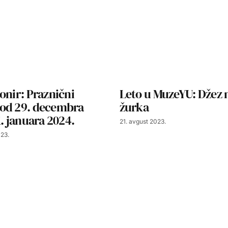
onir: Praznični
Leto u MuzeYU: Džez 
od 29. decembra
žurka
1. januara 2024.
21. avgust 2023.
23.