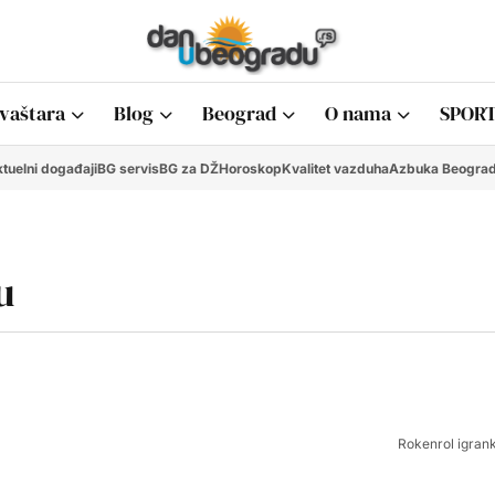
vaštara
Blog
Beograd
O nama
SPORT
tuelni događaji
BG servis
BG za DŽ
Horoskop
Kvalitet vazduha
Azbuka Beogra
u
Rokenrol igran