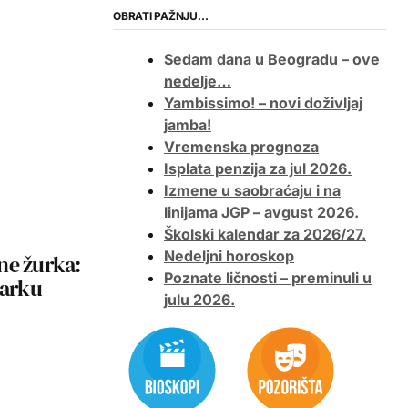
OBRATI PAŽNJU…
Sedam dana u Beogradu – ove
nedelje…
Yambissimo! – novi doživljaj
jamba!
Vremenska prognoza
Isplata penzija za jul 2026.
Izmene u saobraćaju i na
linijama JGP – avgust 2026.
Školski kalendar za 2026/27.
Nedeljni horoskop
ne žurka:
Poznate ličnosti – preminuli u
Parku
julu 2026.