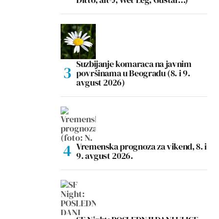
Suzbijanje komaraca na javnim
površinama u Beogradu (8. i 9.
avgust 2026)
Vremenska prognoza za vikend, 8. i
9. avgust 2026.