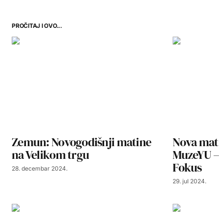
PROČITAJ I OVO...
Zemun: Novogodišnji matine
Nova mati
na Velikom trgu
MuzeYU – 
Fokus
28. decembar 2024.
29. jul 2024.