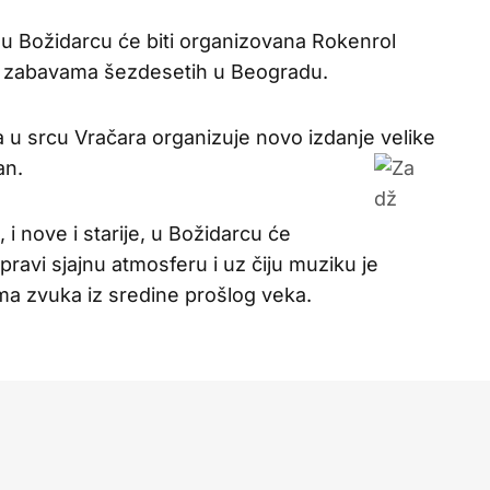
u Božidarcu će biti organizovana Rokenrol
im zabavama šezdesetih u Beogradu.
da u srcu Vračara organizuje novo izdanje velike
an.
 i nove i starije, u Božidarcu će
pravi sjajnu atmosferu i uz čiju muziku je
a zvuka iz sredine prošlog veka.