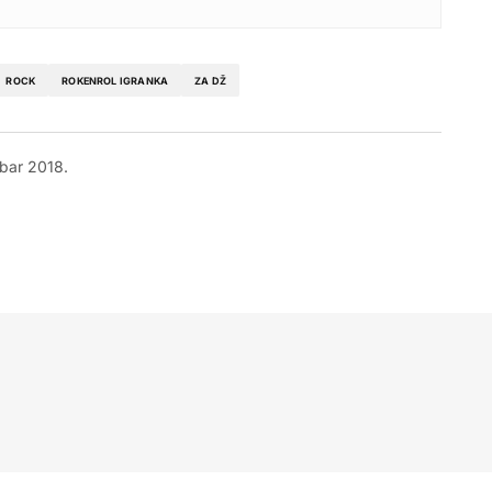
ROCK
ROKENROL IGRANKA
ZA DŽ
bar 2018.
kog ili bar skoro svakog petka?