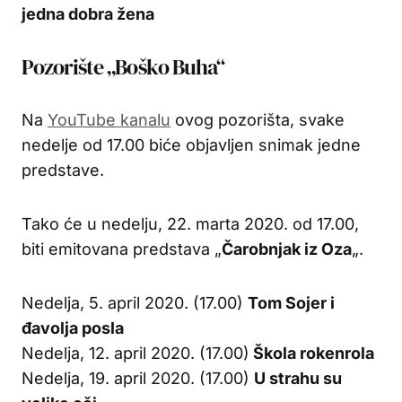
jedna dobra žena
Pozorište „Boško Buha“
Na
YouTube kanalu
ovog pozorišta, svake
nedelje od 17.00 biće objavljen snimak jedne
predstave.
Tako će u nedelju, 22. marta 2020. od 17.00,
biti emitovana predstava „
Čarobnjak iz Oza
„.
Nedelja, 5. april 2020. (17.00)
Tom Sojer i
đavolja posla
Nedelja, 12. april 2020. (17.00)
Škola rokenrola
Nedelja, 19. april 2020. (17.00)
U strahu su