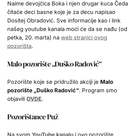
Naime devojčica Boka i njen drugar kuca Čeda
čitaće deci basne koje je za decu napisao
Dositej Obradović. Sve informacije kao i link
našeg youtube kanala moći će da se nađu (od
petka, 20. marta) na
web stranici ovog
pozorišta
.
Malo pozorište „Duško Radović“
Pozorište koje se pridružilo akciji je
Malo
pozorište „Duško Radović“
. Program smo
objavili
OVDE
.
Pozorištance Puž
Na svom
YouTube kanalu
i ovo pozorište