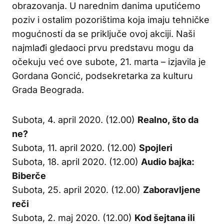
obrazovanja. U narednim danima uputićemo
poziv i ostalim pozorištima koja imaju tehničke
mogućnosti da se priključe ovoj akciji. Naši
najmlađi gledaoci prvu predstavu mogu da
očekuju već ove subote, 21. marta – izjavila je
Gordana Goncić, podsekretarka za kulturu
Grada Beograda.
Subota, 4. april 2020. (12.00)
Realno, što da
ne?
Subota, 11. april 2020. (12.00)
Spojleri
Subota, 18. april 2020. (12.00)
Audio bajka:
Biberče
Subota, 25. april 2020. (12.00)
Zaboravljene
reči
Subota, 2. maj 2020. (12.00)
Kod šejtana ili