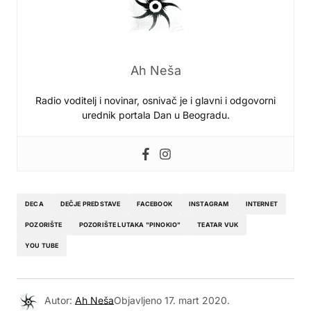
Ah Neša
Radio voditelj i novinar, osnivač je i glavni i odgovorni
urednik portala Dan u Beogradu.
DECA
DEČJE PREDSTAVE
FACEBOOK
INSTAGRAM
INTERNET
POZORIŠTE
POZORIŠTE LUTAKA "PINOKIO"
TEATAR VUK
YOU TUBE
Autor:
Ah Neša
Objavljeno
17. mart 2020.