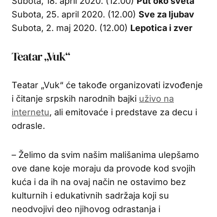
Subota, 18. april 2020. (12.00)
Put oko sveta
Subota, 25. april 2020. (12.00)
Sve za ljubav
Subota, 2. maj 2020. (12.00)
Lepotica i zver
Teatar „Vuk“
Teatar „Vuk“ će takođe organizovati izvođenje
i čitanje srpskih narodnih bajki
uživo na
internetu
, ali emitovaće i predstave za decu i
odrasle.
– Želimo da svim našim mališanima ulepšamo
ove dane koje moraju da provode kod svojih
kuća i da ih na ovaj način ne ostavimo bez
kulturnih i edukativnih sadržaja koji su
neodvojivi deo njihovog odrastanja i