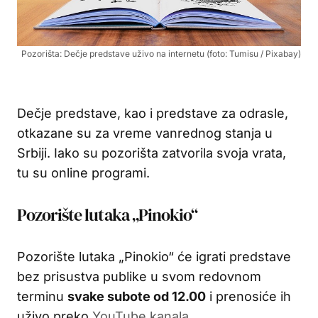
Pozorišta: Dečje predstave uživo na internetu (foto: Tumisu / Pixabay)
Dečje predstave, kao i predstave za odrasle,
otkazane su za vreme vanrednog stanja u
Srbiji. Iako su pozorišta zatvorila svoja vrata,
tu su online programi.
Pozorište lutaka „Pinokio“
Pozorište lutaka „Pinokio“ će igrati predstave
bez prisustva publike u svom redovnom
terminu
svake subote od 12.00
i prenosiće ih
uživo preko
YouTube kanala
.