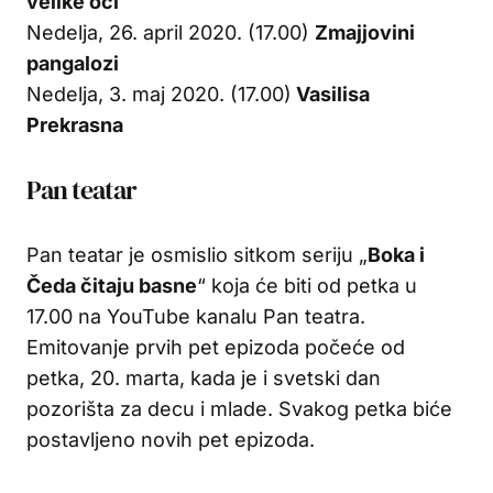
velike oči
Nedelja, 26. april 2020. (17.00)
Zmajjovini
pangalozi
Nedelja, 3. maj 2020. (17.00)
Vasilisa
Prekrasna
Pan teatar
Pan teatar je osmislio sitkom seriju „
Boka i
Čeda čitaju basne
“ koja će biti od petka u
17.00 na YouTube kanalu Pan teatra.
Emitovanje prvih pet epizoda počeće od
petka, 20. marta, kada je i svetski dan
pozorišta za decu i mlade. Svakog petka biće
postavljeno novih pet epizoda.