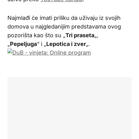
Najmlađi će imati priliku da uživaju iz svojih
domova u najgledanijim predstavama ovog
pozorišta kao što su „
Tri praseta
„,
„
Pepeljuga
“ i „
Lepotica i zver
„.