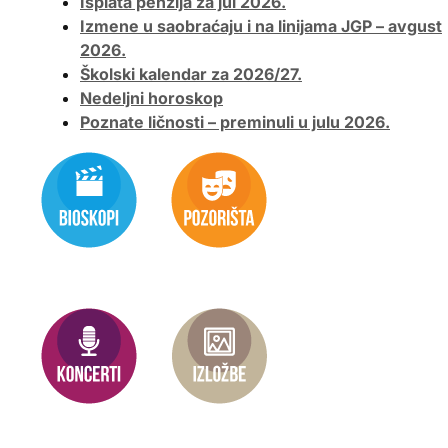
Isplata penzija za jul 2026.
Izmene u saobraćaju i na linijama JGP – avgust
2026.
Školski kalendar za 2026/27.
Nedeljni horoskop
Poznate ličnosti – preminuli u julu 2026.