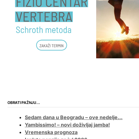
OBRATI PAŽNJU…
Sedam dana u Beogradu – ove nedelje…
Yambissimo! – novi doživljaj jamba!
Vremenska prognoza