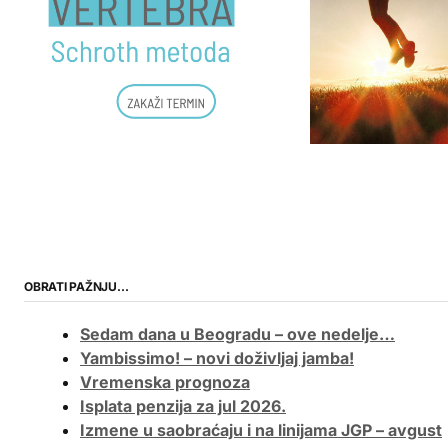
OBRATI PAŽNJU…
Sedam dana u Beogradu – ove nedelje…
Yambissimo! – novi doživljaj jamba!
Vremenska prognoza
Isplata penzija za jul 2026.
Izmene u saobraćaju i na linijama JGP – avgust