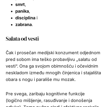
smrt
,
panika
,
disciplina
i
zabrana
.
Salata od vesti
Čak i prosečan medijski konzument odjednom
pred sobom ima teško probavljivu „salatu od
vesti“. Ona ga svojom obimnošću i očevidnim
neskladom između mnogih činjenica i stajališta
obara s nogu i parališe mu mozak.
Pre svega, zaribaju kognitivne funkcije
(logično mišljenje, rasuđivanje i donošenja