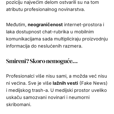
poziciju najvećim delom ostvarili su na tom
atributu profesionalnog novinarstva.
Međutim,
neograničenost
internet-prostora i
laka dostupnost chat-rubrika u mobilnim
komunikacijama sada multipliciraju proizvodnju
informacija do neslućenih razmera.
Smireni? Skoro nemoguće…
Profesionalci više nisu sami, a možda već nisu
ni većina. Sve je više
lažnih vesti
(Fake News)
i medijskog trash-a. U medijski prostor uveliko
uskaču samozvani novinari i neumorni
skribomani.