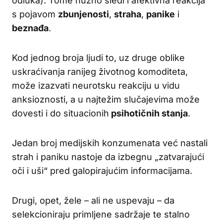
odluka). Tome nužno sledi i afektivna reakcija
s pojavom
zbunjenosti
,
straha
,
panike
i
beznađa
.
Kod jednog broja ljudi to, uz druge oblike
uskraćivanja ranijeg životnog komoditeta,
može izazvati neurotsku reakciju u vidu
anksioznosti, a u najtežim slučajevima može
dovesti i do situacionih
psihotičnih stanja
.
Jedan broj medijskih konzumenata već nastali
strah i paniku nastoje da izbegnu „zatvarajući
oči i uši“ pred galopirajućim informacijama.
Drugi, opet, žele – ali ne uspevaju – da
selekcioniraju primljene sadržaje te stalno