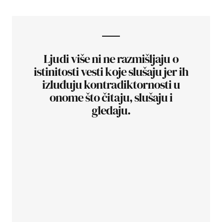
Ljudi više ni ne razmišljaju o
istinitosti vesti koje slušaju jer ih
izluđuju kontradiktornosti u
onome što čitaju, slušaju i
gledaju.