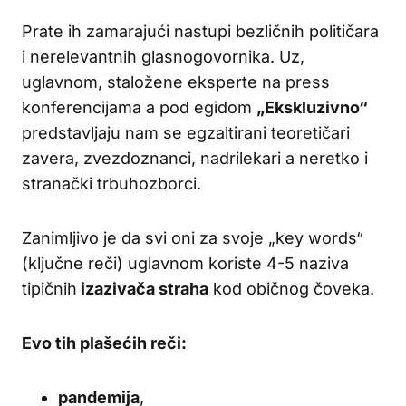
Prate ih zamarajući nastupi bezličnih političara
i nerelevantnih glasnogovornika. Uz,
uglavnom, staložene eksperte na press
konferencijama a pod egidom
„Ekskluzivno“
predstavljaju nam se egzaltirani teoretičari
zavera, zvezdoznanci, nadrilekari a neretko i
stranački trbuhozborci.
Zanimljivo je da svi oni za svoje „key words“
(ključne reči) uglavnom koriste 4-5 naziva
tipičnih
izazivača straha
kod običnog čoveka.
Evo tih plašećih reči:
pandemija
,