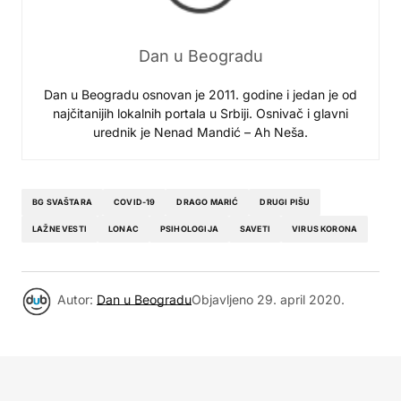
Dan u Beogradu
Dan u Beogradu osnovan je 2011. godine i jedan je od
najčitanijih lokalnih portala u Srbiji. Osnivač i glavni
urednik je Nenad Mandić – Ah Neša.
BG SVAŠTARA
COVID-19
DRAGO MARIĆ
DRUGI PIŠU
LAŽNE VESTI
LONAC
PSIHOLOGIJA
SAVETI
VIRUS KORONA
Autor:
Dan u Beogradu
Objavljeno
29. april 2020.