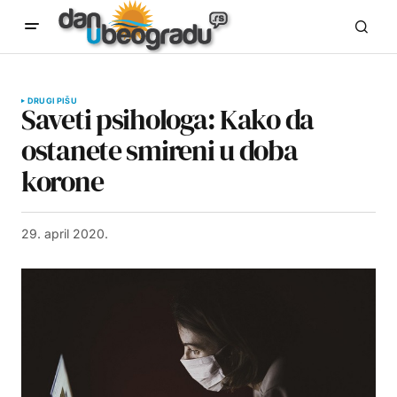
DRUGI PIŠU
Saveti psihologa: Kako da
ostanete smireni u doba
korone
29. april 2020.