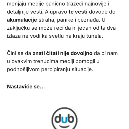
menjaju medije panično tražeći najnovije i
detaljnije vesti. A upravo
te vesti
dovode do
akumulacije
straha, panike i beznađa. U
zaključku se može reći da ni jedan od ta dva
izlaza ne vodi ka svetlu na kraju tunela.
Čini se da
znati čitati nije dovoljno
da bi nam
u ovakvim trenucima mediji pomogli u
podnošljivom percipiranju situacije.
Nastaviće se…