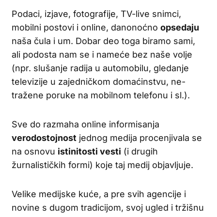
Podaci, izjave, fotografije, TV-live snimci,
mobilni postovi i online, danonoćno
opsedaju
naša čula i um. Dobar deo toga biramo sami,
ali podosta nam se i nameće bez naše volje
(npr. slušanje radija u automobilu, gledanje
televizije u zajedničkom domaćinstvu, ne-
tražene poruke na mobilnom telefonu i sl.).
Sve do razmaha online informisanja
verodostojnost
jednog medija procenjivala se
na osnovu
istinitosti vesti
(i drugih
žurnalističkih formi) koje taj medij objavljuje.
Velike medijske kuće, a pre svih agencije i
novine s dugom tradicijom, svoj ugled i tržišnu