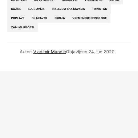
KAZNE
LJUBOVIJA
NAJEZDA SKAKAVACA
PAKISTAN
POPLAVE
SKAKAVCI
SRBIJA
VREMENSKE NEPOGODE
ZANIMLJIVOSTI
Autor:
Vladimir Mandić
Objavljeno
24. jun 2020.