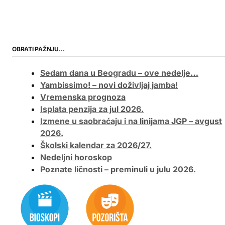
OBRATI PAŽNJU…
Sedam dana u Beogradu – ove nedelje…
Yambissimo! – novi doživljaj jamba!
Vremenska prognoza
Isplata penzija za jul 2026.
Izmene u saobraćaju i na linijama JGP – avgust
2026.
Školski kalendar za 2026/27.
Nedeljni horoskop
Poznate ličnosti – preminuli u julu 2026.