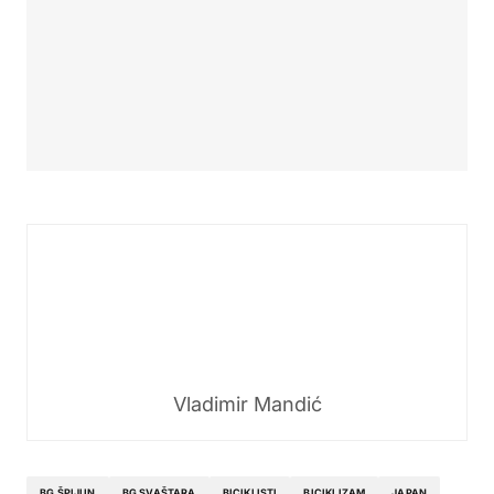
Vladimir Mandić
BG ŠPIJUN
BG SVAŠTARA
BICIKLISTI
BICIKLIZAM
JAPAN