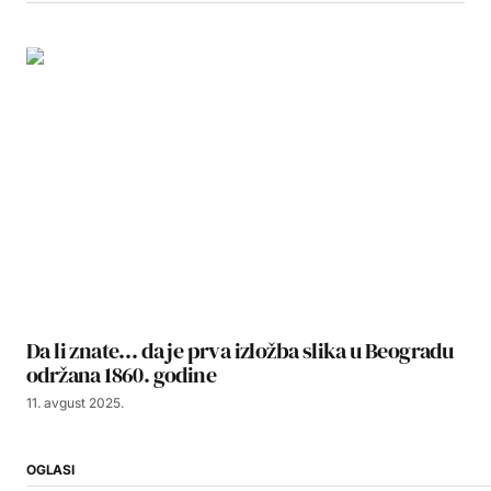
Da li znate… da je prva izložba slika u Beogradu
održana 1860. godine
11. avgust 2025.
OGLASI