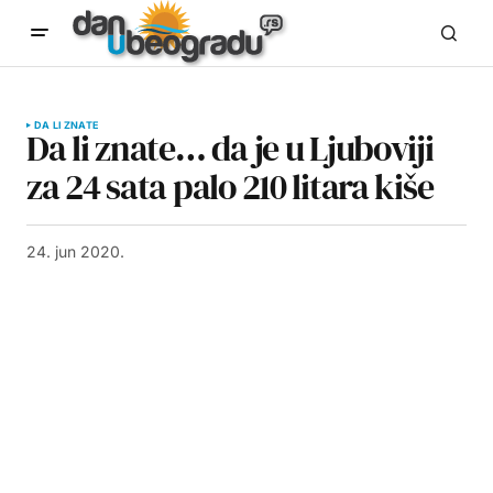
DA LI ZNATE
Da li znate… da je u Ljuboviji
za 24 sata palo 210 litara kiše
24. jun 2020.