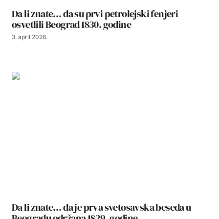
Da li znate… da su prvi petrolejski fenjeri
osvetlili Beograd 1830. godine
3. april 2026.
Da li znate… da je prva svetosavska beseda u
Beogradu održana 1829. godine