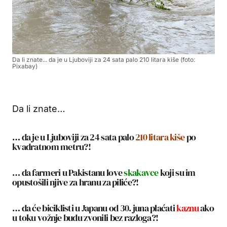
Da li znate... da je u Ljuboviji za 24 sata palo 210 litara kiše (foto:
Pixabay)
Da li znate…
… da je u Ljuboviji za 24 sata palo
210 litara kiše
po
kvadratnom metru?!
… da farmeri u Pakistanu love
skakavce
koji su im
opustošili njive za hranu za piliće?!
… da će biciklisti u Japanu od 30. juna plaćati
kaznu
ako
u toku vožnje budu zvonili bez razloga?!