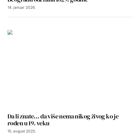
14. januar 2026.
Da li znate… da više nema nikog živog ko je
rođen u 19. veku
15. avgust 2025.